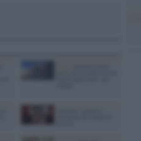
Il co
a
Biella /
Senzatetto morto,
non è stato un malore ma una
 e il
brutale aggressione: 4 gli
indagati
suo
Carnevale, i giovani si
ria
mascherano da clochard. È
protesta