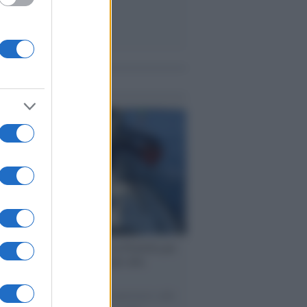
me notizie
ervista /
Marco Croatti e la Flottilla per
 le nostre vele gonfie grazie alla
vazione popolare
natore M5S racconta la sua esperienza sulle