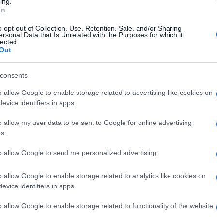
ing.
dimenti di espulsione dal territorio nazionale”
In
ona è quindi aumentato in modo preoccupante il
o opt-out of Collection, Use, Retention, Sale, and/or Sharing
ersonal Data that Is Unrelated with the Purposes for which it
accampamenti formati da materassi, resti di cibo,
lected.
Out
gienico-sanitario dovuto ai bisogni fisiologici di
Ulti
li e notturne”.
consents
o allow Google to enable storage related to advertising like cookies on
oste a vincolo monumentale e paesaggistico,
evice identifiers in apps.
 del centro dove i turisti possono sostare per
o allow my user data to be sent to Google for online advertising
ece attualmente non è usufruibile a causa della
s.
che ostacolano la convivenza civile”. A Palazzo
to allow Google to send me personalized advertising.
 una mostra permanente “che richiamerà migliaia
linea Tosi – e ogni mattina gli accessi sono
L'int
o allow Google to enable storage related to analytics like cookies on
Gaza:
acchi, senza contare che la permanenza serale e
evice identifiers in apps.
solle
rsone, crea particolare allarme sociale nella
o allow Google to enable storage related to functionality of the website
Il Se