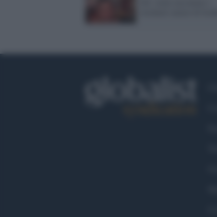
Gb: vuole raccontare i
clochard, muore di fred
Ch
Co
Fa
Tw
Go
Ma
Co