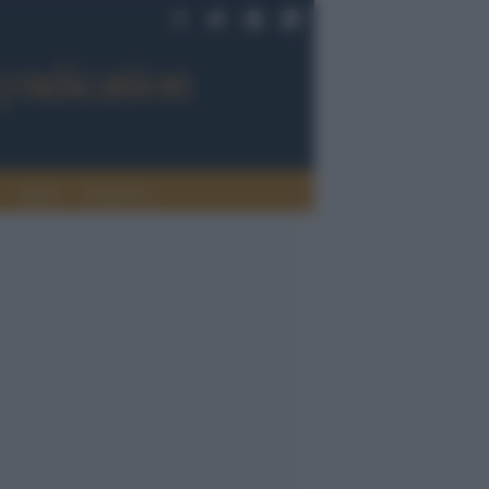
Sport
Tendenze