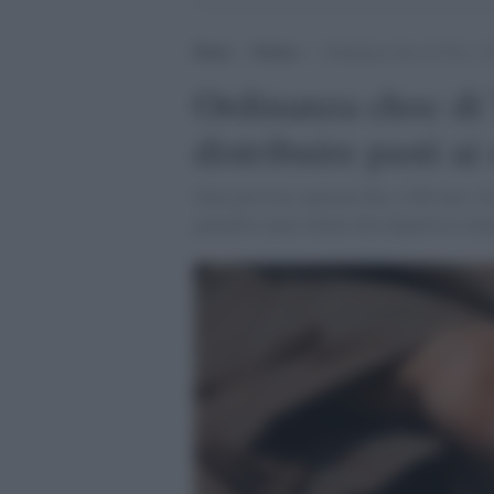
Home
>
Notizie
>
Ordinanza choc di Tosi: a Ve
Ordinanza choc di 
distribuire pasti ai
Sono previste sanzioni fino a 500 euro. I
garantito spazi idonei alla dignitosa som