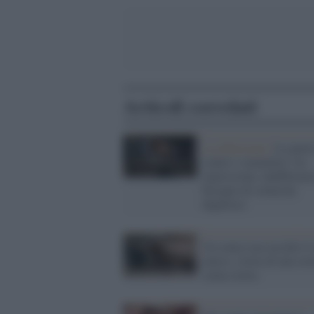
Articoli correlati
La riflessione /
La guerr
contro i senzatetto: tra
repressione, indifferenza
bisogno di soluzioni
dignitose
Un senza casa uccide il 
amico: storia di una sto
senza storia