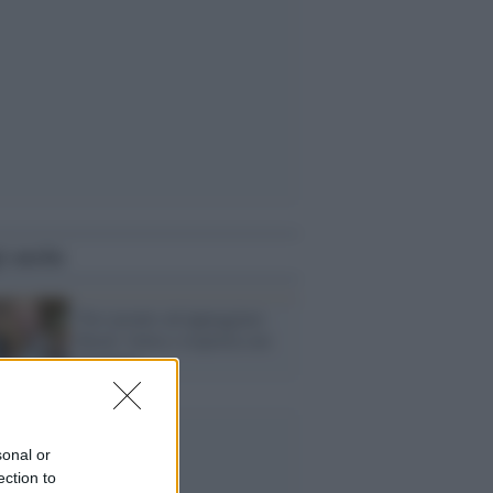
i anche
Tosi pronto ad appoggiare
Renzi: botta e risposta con
Gasparri
sonal or
ection to