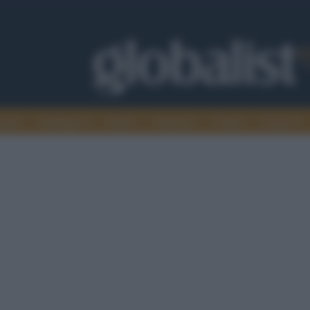
omia
Intelligence
Media
Ambiente
Cultura
Scienza