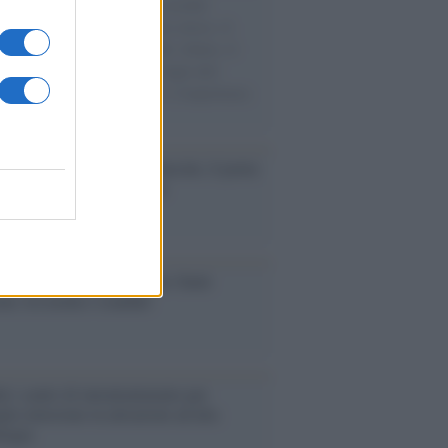
e cariche di aiuti umanitari assalite
sercito israeliano. Una guerra atroce, il
ivo di disumanizzazione delle vittime, il
ismo del governo italiano e degli altri
ei, il ritorno al colonialismo. L'importanza
ovimenti.
tto /
Addio a Francesco Guccini, il poeta
 canzone d’autore italiana
iversario /
90 anni di Yves Saint
nt, tra moda e scandali
é i centri di intrattenimento per
lie investono in attrazioni ad alta
logia