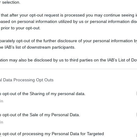
 selection.
 that after your opt-out request is processed you may continue seeing i
ased on personal information utilized by us or personal information dis
 prior to your opt-out.
rately opt-out of the further disclosure of your personal information by
he IAB’s list of downstream participants.
uire cibo ai senza fissa dimora. Succede a
sta Flavio Tosi, che motiva la decisione come
tion may also be disclosed by us to third parties on the IAB’s List of 
 that may further disclose it to other third parties.
nvolte dal decreto sono piazza Viviani, piazza
 that this website/app uses one or more Google services and may gath
hio, cortile del Tribunale e piazza dei Signori.
l Data Processing Opt Outs
including but not limited to your visit or usage behaviour. You may click 
inanza prevede che le violazioni siano punite con
 to Google and its third-party tags to use your data for below specifi
o opt-out of the Sharing of my personal data.
ogle consent section.
imo di 25 e un massimo di 500 euro.
In
la polizia municipale e da numerose segnalazioni
o opt-out of the Sale of my Personal Data.
In
enute negli ultimi mesi ritrovo e zona di bivacco
nza fissa dimora, alcune note alle forze
to opt-out of processing my Personal Data for Targeted