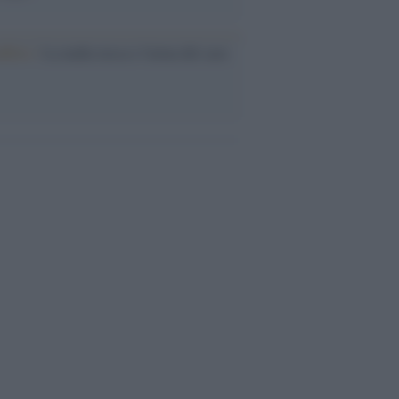
nflitto /
La mafia russa e l'arma del caos