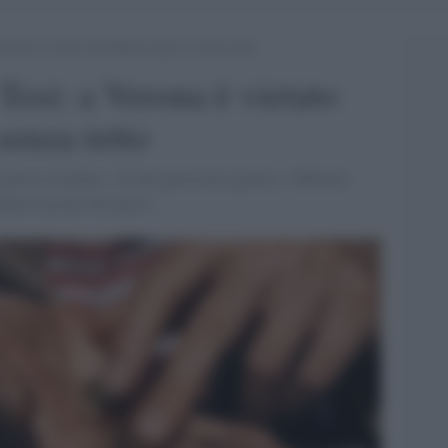
rona è vietato distribuire pasti ai senza tetto
Tosi: a Verona è vietato
 senza tetto
l primo cittadino: «È una questione igienica. Abbiamo
ministrazione dei pasti».