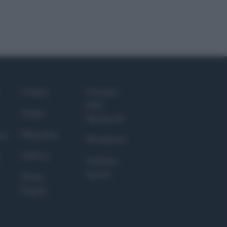
Culture
Giornale
dello
Salute
Spettacolo
Megachip
nce
Wondernet
GiULia
Giuliana
Sgrena
Prima
Pagina