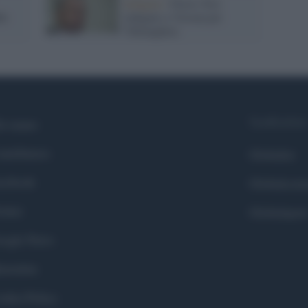
Indagini /
Flavio Tosi
do
indagato a Verona per
'Ndrangheta
Syndication
i siamo
ntributors
Globalist
cebook
Globalscie
itter
Globalsport
ogle News
stodon
okie Policy