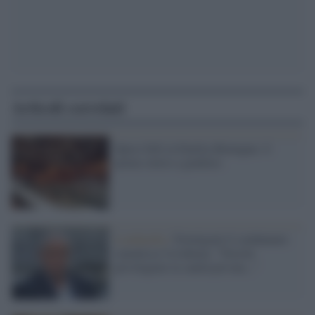
Articoli correlati
Spese folli in Emilia-Romagna: il
primo rinvio a giudizio
Lombardia /
Formigoni il condannato
smentisce l'evidenza: "Non ho
privilegiato la sanità privata..."