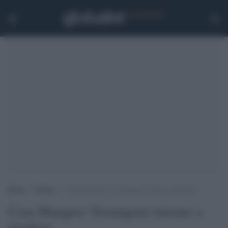
Home
>
Notizie
>
Caso Maugeri: Formigoni rinviato a giudizio
Caso Maugeri: Formigoni rinviato a
giudizio