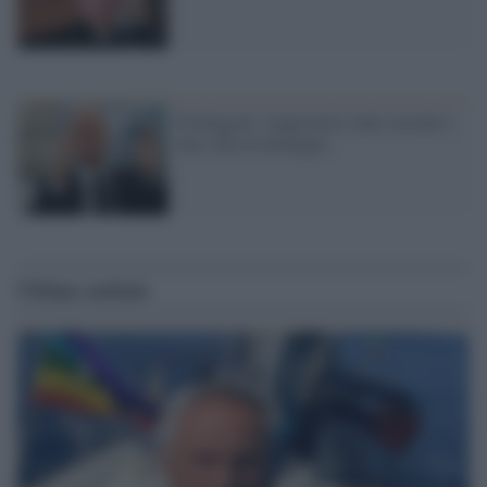
Formigoni: sequestrati conti correnti e
una villa in Sardegna
Ultime notizie