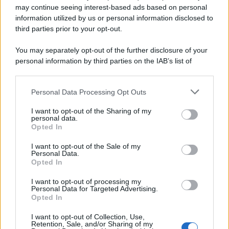
may continue seeing interest-based ads based on personal
information utilized by us or personal information disclosed to
third parties prior to your opt-out.
La scoperta /
Oplontis, le vittime dell’eruzione del Vesuvio
You may separately opt-out of the further disclosure of your
furono più numerose del previsto
personal information by third parties on the IAB’s list of
downstream participants.
Personal Data Processing Opt Outs
This information may also be disclosed by us to third parties
Il medagliere /
Europei di nuoto: Pellecani guida una super
on the IAB’s List of Downstream Participants that may further
I want to opt-out of the Sharing of my
Italia
disclose it to other third parties.
personal data.
Opted In
Please note that this website/app uses one or more Google
services and may gather and store information including but
I want to opt-out of the Sale of my
Personal Data.
not limited to your visit or usage behaviour. You may click to
Opted In
grant or deny consent to Google and its third-party tags to
use your data for below specified purposes in below Google
I want to opt-out of processing my
consent section.
Personal Data for Targeted Advertising.
Opted In
I want to opt-out of Collection, Use,
Retention, Sale, and/or Sharing of my