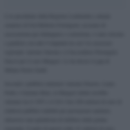
L’ex presidente della Regione Lombardia e attuale
senatore di Ncd Roberto Formigoni, accusato di
associazione per delinquere e corruzione, è stato rinviato
a giudizio con altri 9 imputati tra cui l’ex assessore
regionale Antonio Simone e il faccendiere Pierangelo
Daccò per il caso Maugeri. Lo ha deciso il gup di
Milano Paolo Guidi.
Secondo i pubblici ministeri Antonio Pastore, Laura
Pedio e Gaetano Ruta, la Maugeri infatti avrebbe
ottenuto tra il 1997 e il 2011 ben 200 milioni di euro di
rimborsi pubblici indebiti per prestazioni sanitarie,
attraverso una quindicina di delibere della giunta
regionale. E parte di questi soldi, 61 milioni di euro,