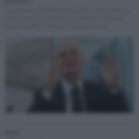
L’ex presidente della Regione Lombardia e attuale senatore di
Ncd è accusato di associazione per delinquere e corruzione.
Rimborsi pubblici indebiti per 200 milioni di euro.
Desk2