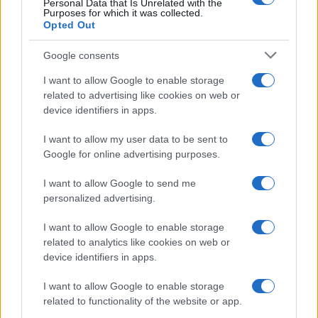
Personal Data that Is Unrelated with the
Purposes for which it was collected.
Opted Out
Syndication
Culture
Google consents
Salute
Globalist
I want to allow Google to enable storage
related to advertising like cookies on web or
Megachip
Globalscience
device identifiers in apps.
GiULia
Globalsport
I want to allow my user data to be sent to
Google for online advertising purposes.
Prima Pagina
I want to allow Google to send me
personalized advertising.
Giornale dello
Chi siamo
I want to allow Google to enable storage
Spettacolo
related to analytics like cookies on web or
Contributors
device identifiers in apps.
Wondernet
Facebook
I want to allow Google to enable storage
Giuliana Sgrena
related to functionality of the website or app.
Twitter