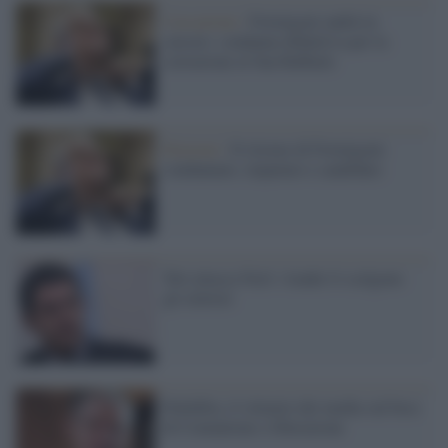
Cassazione /
Formigoni andrà in
carcere: condanna definitiva per la
corruzione al San Raffaele
Elezioni /
Il ritorno di Formigoni:
condannato, imputato e candidato
Toti attacca Ncd: i leader li scelgono
gli elettori
Pedofilia, il silenzio dei media sul boss
di Comunione e liberazione