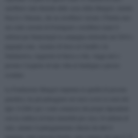
sarebbero stati distratti dalle casse della Maugeri, tramite
Daccò e Simone, che ne avrebbero versato 270mila euro
sui conti correnti di Formigoni e avrebbero usato 8
milioni per finanziargli la campagna elettorale nel 2010 e
pagargli cene, vacanze di lusso ai Caraibi e in
Sudamerica, soggiorni in barca a vela, viaggi arei e
persino l’acquisto di una villa in Sardegna a prezzo
scontato.
La Fondazione Maugeri imputata in qualità di persona
giuridica, ha già patteggiato nei mesi scorsi ai sensi del
dgls 31/2001 per i reati commessi dai propri dipendenti
con la confisca di beni immobili per circa 16 milioni di
euro, mentre il patteggiamento chiesto da altri 6
imputati, tutte persone fisiche, sarà valutato dal gup il 16