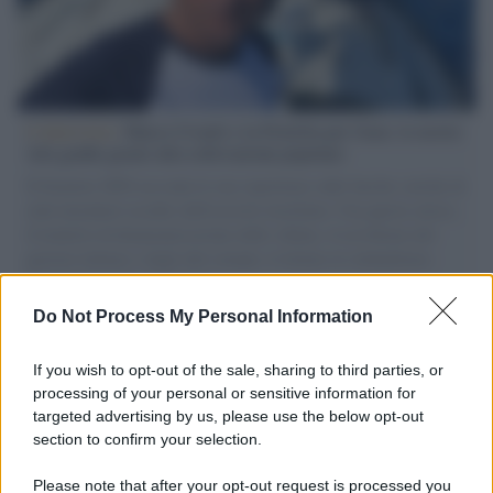
L'intervista /
Marco Croatti e la Flottilla per Gaza: le nostre
vele gonfie grazie alla sollevazione popolare
Il Senatore M5S racconta la sua esperienza sulle barche cariche di
aiuti umanitari assalite dall'esercito israeliano. Una guerra atroce,
il tentativo di disumanizzazione delle vittime, il servilismo del
governo italiano e degli altri europei, il ritorno al colonialismo.
L'importanza dei movimenti.
Do Not Process My Personal Information
Tel Aviv /
La “vittoria totale” di Israele significa una guerra
senza fine
If you wish to opt-out of the sale, sharing to third parties, or
processing of your personal or sensitive information for
targeted advertising by us, please use the below opt-out
section to confirm your selection.
Vangelo /
La vita si intreccia con le paure come il giorno
succede alla notte
Please note that after your opt-out request is processed you