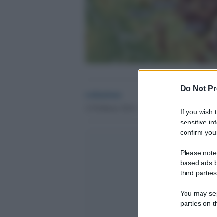
Do Not Pr
redazione
12 Febbraio 2014 - 18.51
If you wish 
sensitive in
confirm your
Please note
based ads b
third parties
You may sepa
parties on t