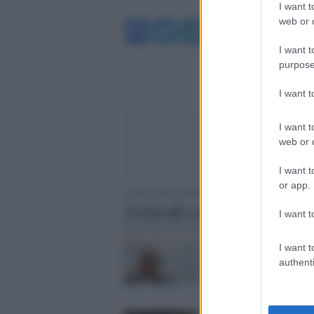
I want t
web or d
Facebook
Twitter
Telegram
WhatsA
I want t
purpose
I want 
I want t
web or d
I want t
or app.
Articoli correlati
I want t
I want t
Il lutto /
È morto il geof
authenti
Enzo Boschi, storica gu
dell'Ingv