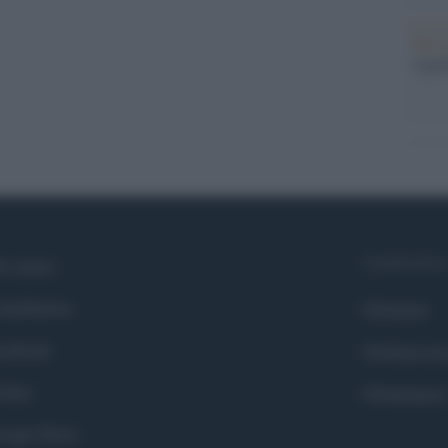
Tel 
signi
Syndication
i siamo
ntributors
Globalist
cebook
Globalscie
itter
Globalsport
ogle News