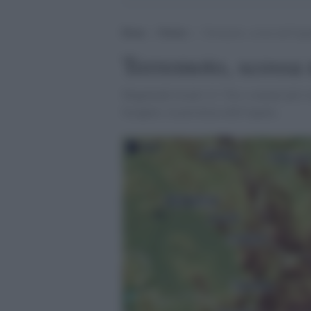
Home
>
Notizie
>
Terremoto, scossa nell’Aqu
Terremoto, scossa 
Magnitudo locale 2.3. Tra i comuni più vi
Scoppito, in provincia dell'Aquila.