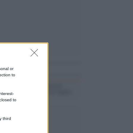
i anche
sonal or
ection to
Terremoto, scossa di
magnitudo 2.7 a L'Aquila
nterest-
closed to
 third