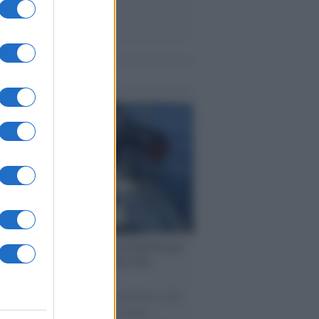
me notizie
ervista /
Marco Croatti e la Flottilla per
 le nostre vele gonfie grazie alla
vazione popolare
natore M5S racconta la sua esperienza sulle
e cariche di aiuti umanitari assalite