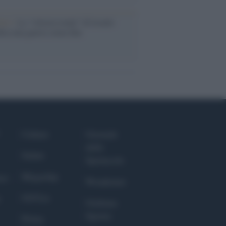
Aviv /
La “vittoria totale” di Israele
fica una guerra senza fine
Culture
Giornale
dello
Salute
Spettacolo
Megachip
nce
Wondernet
GiULia
Giuliana
Sgrena
Prima