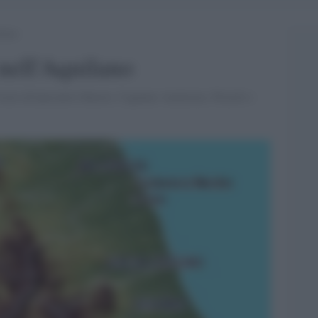
ilano
nell'Aquilano
cini all'epicentro Barete, Cagnano Amiterno, Pizzoli e