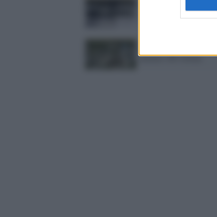
Trema l'Italia, in atto 5
sequenze
Violento terremoto in C
almeno 100 vittime