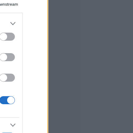
Downstream
er and store
to grant or
ed purposes