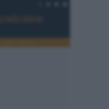
Sport
Tendenze