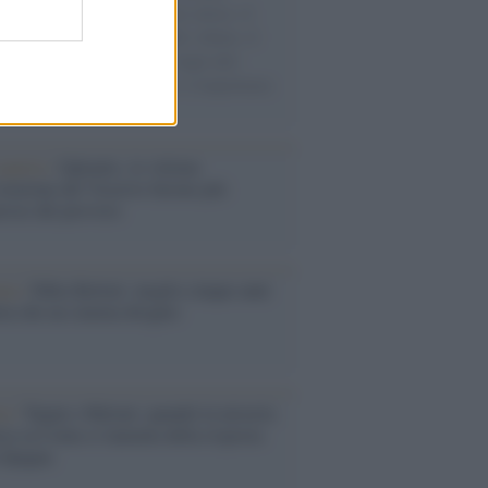
sercito israeliano. Una guerra atroce, il
ivo di disumanizzazione delle vittime, il
ismo del governo italiano e degli altri
ei, il ritorno al colonialismo. L'importanza
ovimenti.
operta /
Oplontis, le vittime
eruzione del Vesuvio furono più
rose del previsto
ma /
Fabia Bettini: meglio cinque anni
eta che un cinema drogato
ra /
Tajani e Meloni: quando la miseria
ica su Ceuta si lamenta della risposta
 Spagna