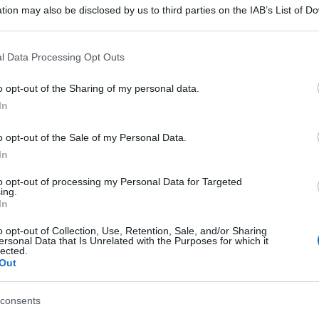
tion may also be disclosed by us to third parties on the IAB’s List of 
 that may further disclose it to other third parties.
 that this website/app uses one or more Google services and may gath
l Data Processing Opt Outs
including but not limited to your visit or usage behaviour. You may click 
 to Google and its third-party tags to use your data for below specifi
3 si è verificato alle 18.15 nel distretto sismico
o opt-out of the Sharing of my personal data.
ogle consent section.
In
ato dalla rete sismica nazionale dell’Ingv.
o opt-out of the Sale of my Personal Data.
one, ha interessato, in particolare, i comuni di
In
e Scoppito. L’ipocentro del sisma è stato
to opt-out of processing my Personal Data for Targeted
hilometri.
ing.
In
o cose.
o opt-out of Collection, Use, Retention, Sale, and/or Sharing
ersonal Data that Is Unrelated with the Purposes for which it
lected.
Out
consents