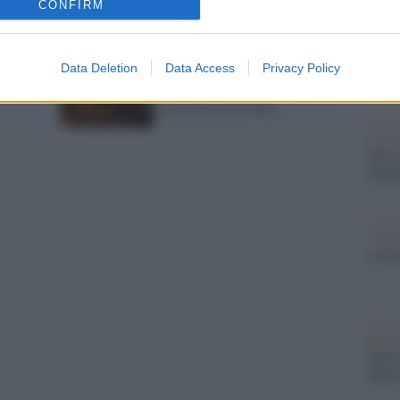
CONFIRM
dall'e
Terremoto: scossa
nell'Aquilano
tentat
servil
europ
Data Deletion
Data Access
Privacy Policy
ina,
Ricordo sisma aquilano,
dei m
fiaccolata anticipata
La sc
dell’
nume
Cine
di di
Dest
polit
della