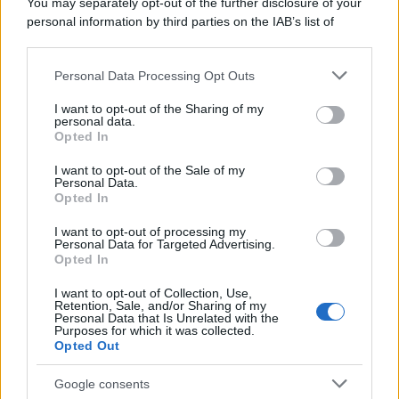
You may separately opt-out of the further disclosure of your
furono più numerose del previsto
personal information by third parties on the IAB’s list of
downstream participants.
Personal Data Processing Opt Outs
This information may also be disclosed by us to third parties
Il medagliere /
Europei di nuoto: Pellecani guida una super
on the IAB’s List of Downstream Participants that may further
I want to opt-out of the Sharing of my
Italia
disclose it to other third parties.
personal data.
Opted In
Please note that this website/app uses one or more Google
services and may gather and store information including but
I want to opt-out of the Sale of my
Personal Data.
not limited to your visit or usage behaviour. You may click to
Opted In
grant or deny consent to Google and its third-party tags to
use your data for below specified purposes in below Google
I want to opt-out of processing my
consent section.
Personal Data for Targeted Advertising.
Opted In
I want to opt-out of Collection, Use,
Retention, Sale, and/or Sharing of my
Personal Data that Is Unrelated with the
Purposes for which it was collected.
Opted Out
Syndication
Culture
Google consents