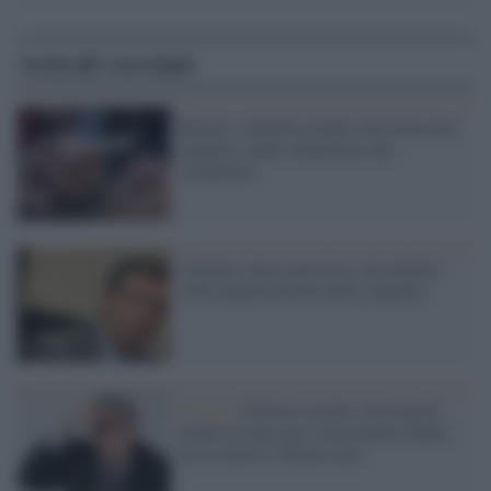
Articoli correlati
Rimini, schiaffo al figlio che fuma uno
spinello: padre denunciato dai
carabinieri
Cantone: basta ipocrisia, discutiamo
sulla legalizzazione della cannabis
Il caso /
Stefano Cucchi, Giovanardi
perde la causa per risarcimento danni:
aveva chiesto 26mila euro