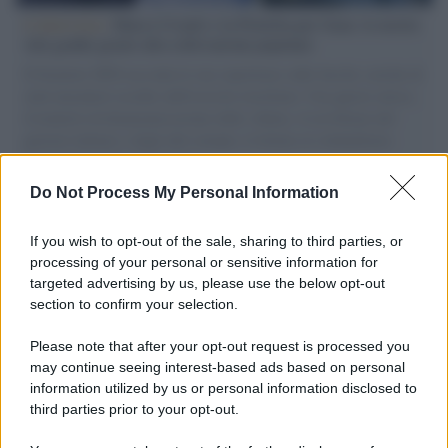
L'intervista /
Marco Croatti e la Flottilla per Gaza: le nostre
vele gonfie grazie alla sollevazione popolare
Il Senatore M5S racconta la sua esperienza sulle barche cariche di
aiuti umanitari assalite dall'esercito israeliano. Una guerra atroce,
il tentativo di disumanizzazione delle vittime, il servilismo del
governo italiano e degli altri europei, il ritorno al colonialismo.
L'importanza dei movimenti.
Do Not Process My Personal Information
Tel Aviv /
La “vittoria totale” di Israele significa una guerra
senza fine
If you wish to opt-out of the sale, sharing to third parties, or
processing of your personal or sensitive information for
targeted advertising by us, please use the below opt-out
section to confirm your selection.
Vangelo /
La vita si intreccia con le paure come il giorno
succede alla notte
Please note that after your opt-out request is processed you
may continue seeing interest-based ads based on personal
information utilized by us or personal information disclosed to
third parties prior to your opt-out.
La scoperta /
Oplontis, le vittime dell’eruzione del Vesuvio