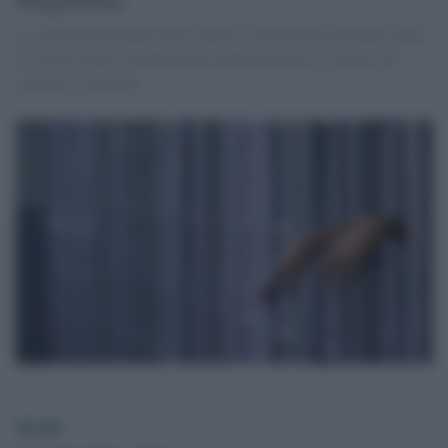
La sentenza potrebbe avere effetti su migliaia di detenuti, finiti
in carcere dopo l'inasprimento delle pene per lo spaccio di
cannabis e hashish.
Desk6