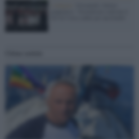
L'indagine /
Giovanardi, l'ultimo
giapponese: "Giornalismo cialtrone il
Dc9 di Ustica caduto per una bomba"
Ultime notizie