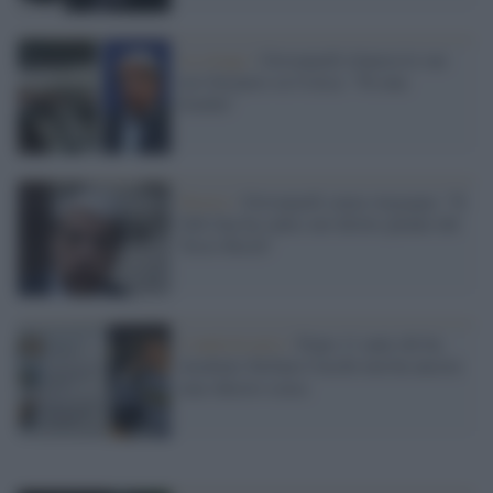
La strage /
Giovanardi rilancia le sue
tesi bizzarre su Ustica: "Fu una
bomba"
Destra /
Giovanardi senza vergogna: "Il
Ddl Zan ha radici nel diritto penale del
Terzo Reich"
L'anniversario /
Dopo 11 anni chi ha
insultato Stefano Cucchi non ha ancora
mai chiesto scusa