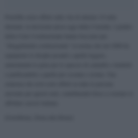
Potrebbe avere effetti sulla vita di almeno 10 mila
detenuti, la decisione presa oggi dalla Consulta. I giudici
della Corte Costituzionale hanno bocciato per
“illeggittimità costituzionale” la norma che nel 2006 ha
equiparato le droghe pesanti e quelle leggere,
aumentando le pene per lo spaccio di cannabis o hashish
e parificandole a quelle per cocaina o eroina. Una
sentenza che avrà certo effetti su tutte le persone
arrestate per questi reati, contribuendo forse a svuotare le
affollate carceri italiane.
[GotoHome_Torna alla Home]