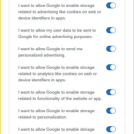
Salute
Globalist
I want to allow Google to enable storage
related to advertising like cookies on web or
Megachip
Globalscience
device identifiers in apps.
GiULia
Globalsport
I want to allow my user data to be sent to
Google for online advertising purposes.
Prima Pagina
I want to allow Google to send me
personalized advertising.
Giornale dello
Chi siamo
I want to allow Google to enable storage
Spettacolo
related to analytics like cookies on web or
Contributors
device identifiers in apps.
Wondernet
Facebook
I want to allow Google to enable storage
Giuliana Sgrena
related to functionality of the website or app.
Twitter
I want to allow Google to enable storage
Google News
related to personalization.
Mastodon
I want to allow Google to enable storage