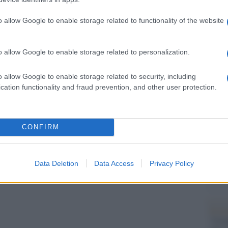
Il Se
false» costruite da una parte politicizzata della
barch
nno, altrimenti non avrei ricevuto tutti questi
o allow Google to enable storage related to functionality of the website
dall'e
tentat
servil
o allow Google to enable storage related to personalization.
europ
subito da anni una continua «aggressione
dei m
mato in 2.700 udienze, « ho i miei legali. Ho
o allow Google to enable storage related to security, including
cation functionality and fraud prevention, and other user protection.
in avvocati e consulenze, ho passato con loro
L'att
Seri
mana». All’origine, ha detto, c’è «una parte della
e cerca di – farmi fuori per via giudiziaria. Ma
CONFIRM
Musi
Data Deletion
Data Access
Privacy Policy
Il ri
"Cron
pp