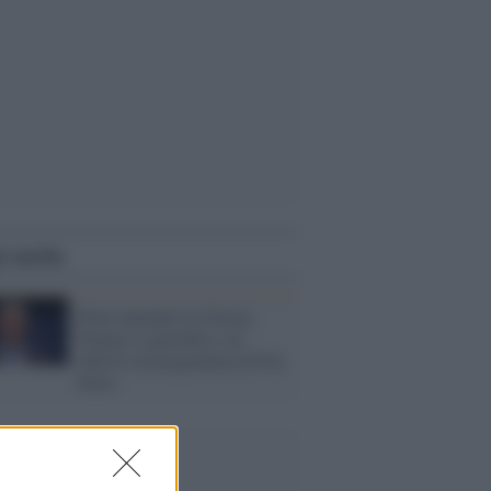
i anche
Finto attentato in Svezia,
Trump si giustifica: mi
riferivo al programma di Fox
News