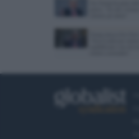
Ora Trump ha paura del
galera: "No alle violenz
calmare gli animi"
Trump attacca Fox New
"Non fa nulla per aiutar
repubblicani e me ad es
rieletti a novembre"
Ch
Co
Fa
Tw