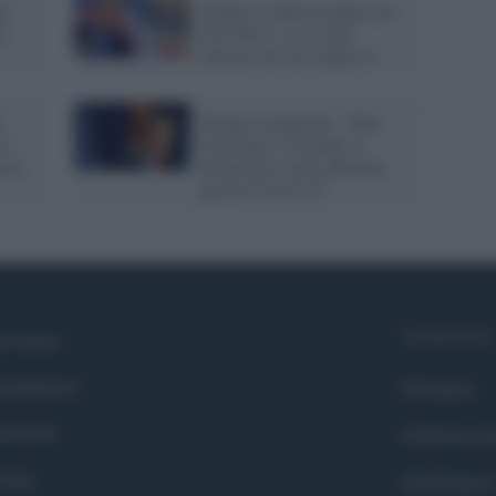
la
Trump si infuria anche con
e,
Fox News e ora vuole
lanciare un suo canale tv
s:
Trump il bugiardo: "Dati
e i
fuorvianti, il mondo ci
sere
invidia per come abbiamo
gestito Covid-19"
Syndication
i siamo
ntributors
Globalist
cebook
Globalscie
itter
Globalsport