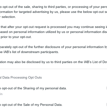
to opt-out of the sale, sharing to third parties, or processing of your per
formation for targeted advertising by us, please use the below opt-out s
 selection.
 that after your opt-out request is processed you may continue seeing i
 ad essere premier, lo ha detto in un’intervista
ased on personal information utilized by us or personal information dis
ta a Dallas, giovedì, in occasione della
 prior to your opt-out.
biblioteca-museo dedicata a George W. Bush.
rately opt-out of the further disclosure of your personal information by
he IAB’s list of downstream participants.
lineato l’importanza del suo programma, utile a
tion may also be disclosed by us to third parties on the IAB’s List of 
à sul tavolo del futuro governo. «Dopo che avevo
 that may further disclose it to other third parties.
o stato chiamato a dare suggerimenti e proposte
 that this website/app uses one or more Google services and may gath
l Data Processing Opt Outs
’economia – ha detto Berlusconi – e ora, con
including but not limited to your visit or usage behaviour. You may click 
 to Google and its third-party tags to use your data for below specifi
rmato anche con la sinistra, questo programma
o opt-out of the Sharing of my personal data.
ogle consent section.
 usarlo, con urgenza».
In
esto se vorrebbe mai essere di nuovo primo
o opt-out of the Sale of my Personal Data.