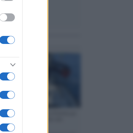
me notizie
ervista /
Marco Croatti e la Flottilla per
 le nostre vele gonfie grazie alla
vazione popolare