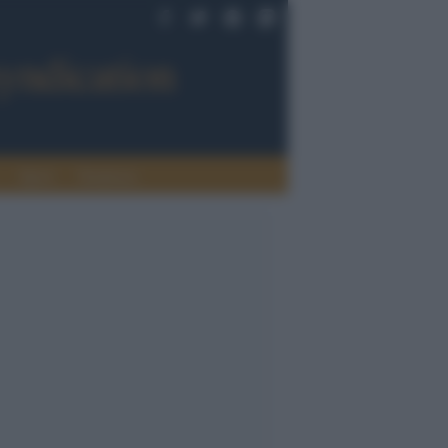
Sport
Tendenze