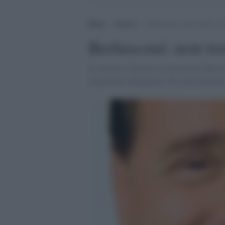
Home
>
Notizie
>
Berlusconi: non tornerò a f
Berlusconi: non tor
Il cavaliere l'ha detto ai microfoni della 
programma dettagliato. Poi alla domanda 