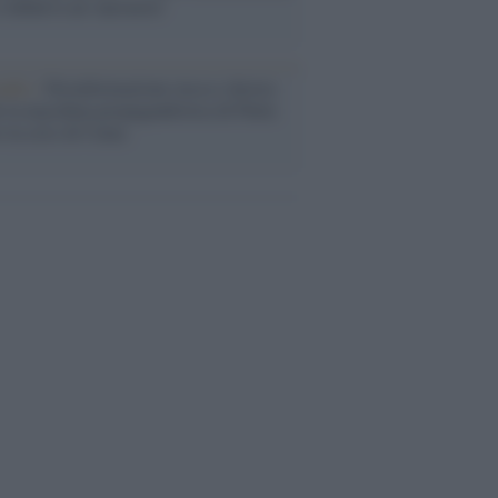
i definiva un 'narratore'
udio /
Disinformazione russa e destra:
 la macchina propagandistica di Putin
o la crisi di Ceuta