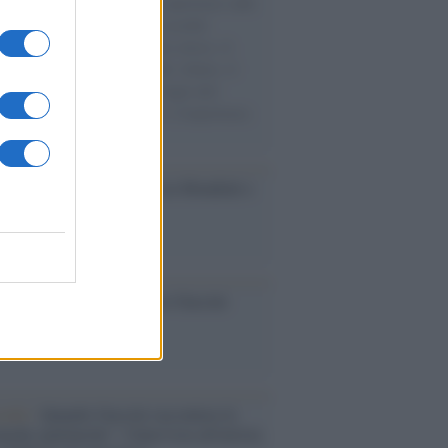
natore M5S racconta la sua esperienza sulle
e cariche di aiuti umanitari assalite
sercito israeliano. Una guerra atroce, il
ivo di disumanizzazione delle vittime, il
ismo del governo italiano e degli altri
ei, il ritorno al colonialismo. L'importanza
ovimenti.
esa /
Un estate di calcio: tra Mondiali e
e A
ca /
Al maestro Francesco Guccini
cordo /
Quando Guccini raccontava le
ache epafaniche": l'intervista all'artista