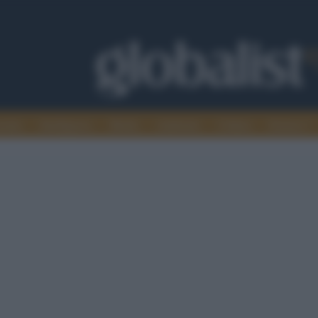
omia
Intelligence
Media
Ambiente
Cultura
Scienza