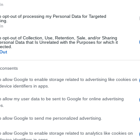
In
, no, sono stato premier per nove anni e quando
to opt-out of processing my Personal Data for Targeted
l’opposizione».
ing.
In
on è entrato in merito alla sua ricetta, ma ha
o opt-out of Collection, Use, Retention, Sale, and/or Sharing
 abbiamo avuto un governo di tecnocrati
Ulti
ersonal Data that Is Unrelated with the Purposes for which it
lected.
 l’austerity può dare risultati se c’è una politica
Out
amente negativa, se la si applica ad una
consents
o allow Google to enable storage related to advertising like cookies on
evice identifiers in apps.
so dell’intervista, il fatto che «in Europa, e
ne fa spettacolo politico, con un politico di un
o allow my user data to be sent to Google for online advertising
s.
o partito dall’altra che discutono tra loro. Il
L'int
to allow Google to send me personalized advertising.
Gaza:
solle
sto della “esplosiva” questione del Bunga Bunga,
o allow Google to enable storage related to analytics like cookies on
evice identifiers in apps.