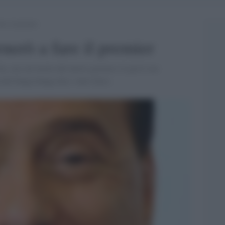
are il premier
nerò a fare il premier
Fox, ma sul tavolo del nuovo governo c'è già il suo
dul bunga bunga dice: tutto falso.