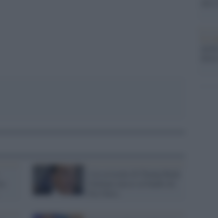
che s
Lo st
anche
dietr
L'ex avvocato di Trump Rudy
ta
Giuliani messo al bando da
Fox News