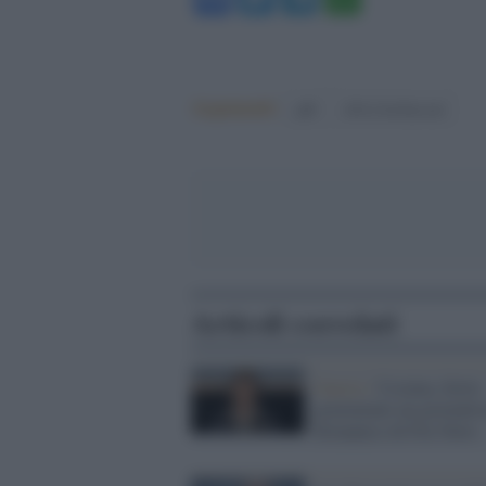
Argomenti:
pdl
silvio berlusconi
Articoli correlati
Guerra /
Ucraina, ferito
gravemente un giornalis
britannico di Fox News