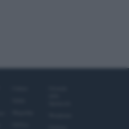
Culture
Giornale
dello
Salute
Spettacolo
Megachip
nce
Wondernet
GiULia
Giuliana