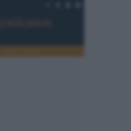
Sport
Tendenze