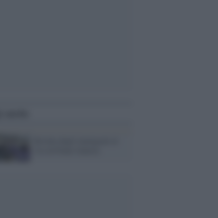
i anche
Rivolta degli immigrati al
Cie di Ponte Galeria