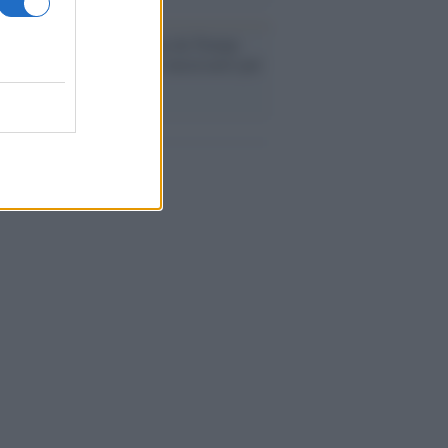
Aviv /
Netanyahu si smarca da Trump:
ele farà tutto quello che è necessario per
a sicurezza"