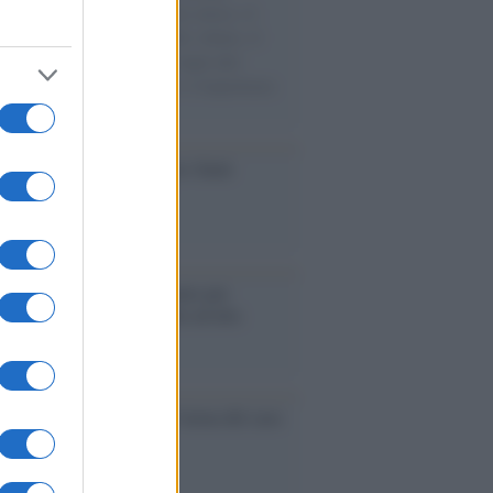
sercito israeliano. Una guerra atroce, il
ivo di disumanizzazione delle vittime, il
ismo del governo italiano e degli altri
ei, il ritorno al colonialismo. L'importanza
ovimenti.
iversario /
90 anni di Yves Saint
nt, tra moda e scandali
é i centri di intrattenimento per
lie investono in attrazioni ad alta
logia
nflitto /
La mafia russa e l'arma del caos