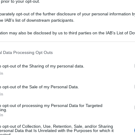
 prior to your opt-out.
li che aspirano a sedersi in parlamento cosa sono
rately opt-out of the further disclosure of your personal information by
he IAB’s list of downstream participants.
alle elezioni legislative: Corradino Mineo, Ilaria
Ulti
tion may also be disclosed by us to third parties on the IAB’s List of 
Di Giovanpaolo, Cecile Kyenge, Khalid Chaouki
 that may further disclose it to other third parties.
 attivisti della società civile.
 that this website/app uses one or more Google services and may gath
l Data Processing Opt Outs
including but not limited to your visit or usage behaviour. You may click 
 to Google and its third-party tags to use your data for below specifi
o, portavoce della Campagna LasciateCIEntrare
o opt-out of the Sharing of my personal data.
ogle consent section.
 elezioni politiche di entrare in un Centro di
In
scerne il funzionamento, parlare con i cosiddetti
o opt-out of the Sale of my Personal Data.
decreto di espulsione, e per questo trattenuti fino
In
a persona delle condizioni di questi luoghi: per
L'int
to opt-out of processing my Personal Data for Targeted
Gaza:
ing.
i identificazione e espulsione presenti in Italia,
In
solle
el nuovo esecutivo –
Il Se
o opt-out of Collection, Use, Retention, Sale, and/or Sharing
ersonal Data that Is Unrelated with the Purposes for which it
barch
lected.