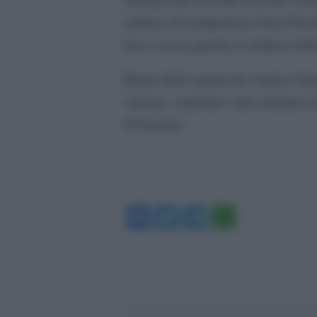
sindaco di Lampedusa Giusi Nicolin
deve essere grande il cimitero dell
Regia dello spettacolo Andrea Seg
Alesini, contributi video Stefano 
D’Onofrio.
Facebook
Twitter
Telegram
WhatsA