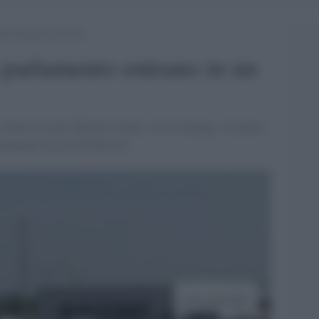
nto entrano in un Cie
l parlamento entrano in un
o, Ilaria Cucchi, Roberto Natale, Cecile Kyenge. L'entrata
 campagna LasciateCIEntrare.