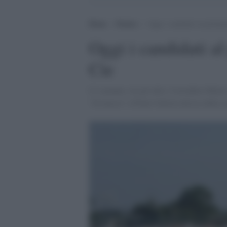
Home
>
Notizie
>
Oggi i candidati al parlame
Oggi i candidati a
Cie
Ci saranno, tra gli altri, Corradino Mine
"di massa" a Ponte Galeria decisa dalla