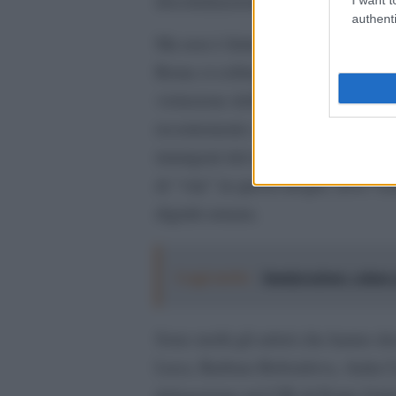
discriminazione etnica e razziale.”
authenti
Ma non è finita perché questa sera,
Roma si esibiranno artisti, attori, 
violazione della dignità umana che
recentemente confermato avvenire i
immigrati dal reato di danneggiamen
di “vita” in questi luoghi, dove vie
dignità umana.
Leggi anche:
Immigrazione: calano gl
Sono molti gli artisti che hanno deci
Luca, Barbara Boboulova, Anita Cap
delegazione nel CIE di Ponte Galer