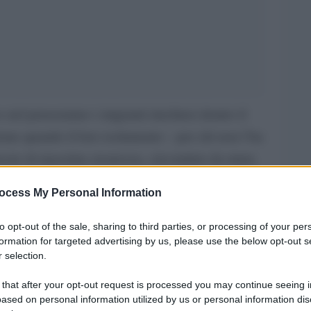
 nel penseranno i migranti rinchiusi dentro il
ione quando il loro isolamento – per chi non l’ha
arcere di massima sicurezza, circondato da mura
ivo di una delegazione che “folta” è dire poco:
ocess My Personal Information
gi vanno a monitotate il Cie di Ponte Galeria a
iateCIEntrare.
to opt-out of the sale, sharing to third parties, or processing of your per
formation for targeted advertising by us, please use the below opt-out s
e, perché la campagna monitora periodicamente il
 selection.
ntenuti e volti a registrare le condizioni
 that after your opt-out request is processed you may continue seeing i
ased on personal information utilized by us or personal information dis
 significato tutto politico: aprire i cancelli e,