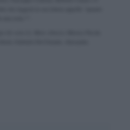
i che leggerà la sua lettera appello “quanto
a mia isola ?”.
Io sono Li, Mare chiuso
re (
), Musica Nicola
Liberti, Gabriele Del Grande, Alexandra
pp