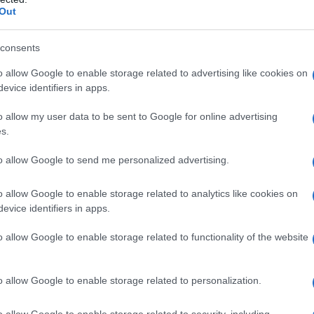
dall'e
Out
 arriva a Roma la prima rappresentazione teatrale
tentat
servil
consents
europ
nua Guido – è particolarmente significativa,
dei m
o allow Google to enable storage related to advertising like cookies on
la Carta dei Diritti dei Migranti di Gorée e
evice identifiers in apps.
L'ann
a temporale con la Giornata della Memoria del 27
o allow my user data to be sent to Google for online advertising
Laure
s.
e si impegna a ricordare i crimini nazisti, la
ile persecuzione e deportazione degli ebrei in
to allow Google to send me personalized advertising.
i riconoscere nella legge Bossi-Fini alcuni
Perch
o allow Google to enable storage related to analytics like cookies on
famig
ato, di fronte al quale non possiamo e non
evice identifiers in apps.
tecno
lla Guido, portavoce della campagna
o allow Google to enable storage related to functionality of the website
anti chiusi in luoghi definiti dalla Commissione
Il co
elle carceri, a causa di una cosiddetta
o allow Google to enable storage related to personalization.
uò che non essere riconosciuta come un
o allow Google to enable storage related to security, including