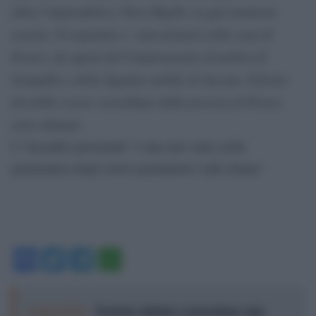
abita l’imprenditrice Nives Bigelli, in quel momento
assente. Il sospettato e’ stato fermato nella zona di
Pesaro, da agenti del Commissariato di polizia di
Senigallia e della Squadra mobile di Ancona. Il fermo
dovrebbe essere convalidato dalla procura di Pesaro
entro domani.
L'”incendio passionale” è una new entry nella
grammatica degli orrori giornalistici sulle donne!
Facebook
Twitter
Telegram
WhatsApp
Leggi anche:
Proteste violente e repressione: una