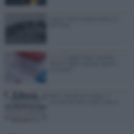
6 agosto 1945 la bomba atomica su
Hiroshima
Covid /
L'appello degli scienziati:
"Basta il doppio tampone negativo,
ecco perché"
Renzi e Boschi non scopano: il
sessismo di Libero colpisce ancora