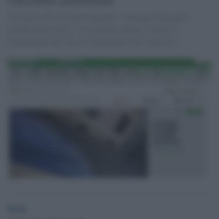
Un lancio dell'Ansa delle Marche: "Attentato Senigallia,
movente passionale". Ora non più soltanto le botte e i
femminicidi, per amore si dà persino fuoco alla casa...
Desk