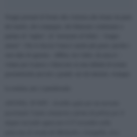
Troppi giornali di fronte alla violenza alle donne da parte
del marito, del compagno, del fidanzato continuano a
parlare di “raptus”, di “momento di follia”, “troppo
amore”. Che lo faccia l’Ansa è anche più grave: perché i
suoi take di agenzia – diffusi, tra l’altro, da ansa.it –
volano per il paese e finiscono su una infinità di testate
giornalistiche piccole e grandi, sui siti internet, ovunque.
La notizia, poi, è paradossale:
ANCONA, 29 NOV – Avrebbe agito per un movente
passionale l’uomo sottoposto a fermo di polizia per il
doppio incendio appiccato il 27 novembre nella
palazzina di strada del Molinello a Senigallia, dove