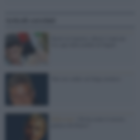
Articoli correlati
Favorì la Camorra: chiesti 4 anni per
l'ex capo della mobile di Napoli
Tutti noi seduti sul fungo atomico
Riflessioni /
Chi ha creato il mostro
politico Di Pietro?