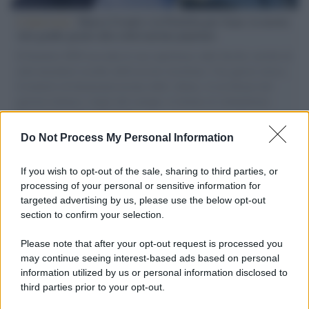
L'intervista /
Marco Croatti e la Flottilla per Gaza: le nostre
vele gonfie grazie alla sollevazione popolare
Il Senatore M5S racconta la sua esperienza sulle barche cariche di
aiuti umanitari assalite dall'esercito israeliano. Una guerra atroce,
il tentativo di disumanizzazione delle vittime, il servilismo del
governo italiano e degli altri europei, il ritorno al colonialismo.
L'importanza dei movimenti.
Do Not Process My Personal Information
Il caso /
Trump ha quasi esaurito l'arsenale Usa, ma il
tycoon smentisce
If you wish to opt-out of the sale, sharing to third parties, or
processing of your personal or sensitive information for
targeted advertising by us, please use the below opt-out
section to confirm your selection.
Chiesa /
Papa Leone XIV denuncia le violenze in Ucraina e
Russia e chiede il rispetto del diritto umanitario e della
Please note that after your opt-out request is processed you
diplomazia
may continue seeing interest-based ads based on personal
information utilized by us or personal information disclosed to
third parties prior to your opt-out.
Il centenario /
A L'Aquila arriva la mostra "Tito, 100 anni