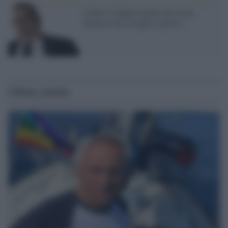
Contro il doppio mento arriva un
farmaco che scioglie il grasso
Ultime notizie