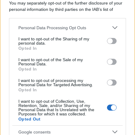
You may separately opt-out of the further disclosure of your
attraverso la forma"
personal information by third parties on the IAB’s list of
downstream participants.
Personal Data Processing Opt Outs
This information may also be disclosed by us to third parties
Il medagliere /
Europei di nuoto: Pellecani guida una super
on the IAB’s List of Downstream Participants that may further
I want to opt-out of the Sharing of my
Italia
disclose it to other third parties.
personal data.
Opted In
Please note that this website/app uses one or more Google
services and may gather and store information including but
I want to opt-out of the Sale of my
Personal Data.
not limited to your visit or usage behaviour. You may click to
Opted In
grant or deny consent to Google and its third-party tags to
use your data for below specified purposes in below Google
I want to opt-out of processing my
consent section.
Personal Data for Targeted Advertising.
Opted In
I want to opt-out of Collection, Use,
Retention, Sale, and/or Sharing of my
Personal Data that Is Unrelated with the
Purposes for which it was collected.
Opted Out
Syndication
Culture
Google consents