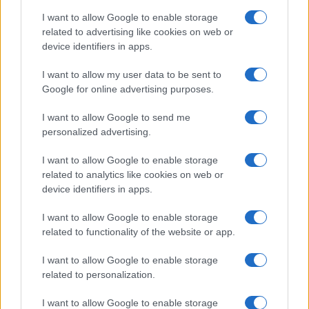
Salute
Globalist
I want to allow Google to enable storage
related to advertising like cookies on web or
Megachip
Globalscience
device identifiers in apps.
GiULia
Globalsport
I want to allow my user data to be sent to
Google for online advertising purposes.
Prima Pagina
I want to allow Google to send me
personalized advertising.
Giornale dello
Chi siamo
I want to allow Google to enable storage
Spettacolo
related to analytics like cookies on web or
Contributors
device identifiers in apps.
Wondernet
Facebook
I want to allow Google to enable storage
Giuliana Sgrena
related to functionality of the website or app.
Twitter
I want to allow Google to enable storage
Google News
related to personalization.
Mastodon
I want to allow Google to enable storage