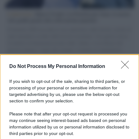
L'intervista /
Marco Croatti e la Flottilla per Gaza: le nostre
vele gonfie grazie alla sollevazione popolare
Il Senatore M5S racconta la sua esperienza sulle barche cariche di
aiuti umanitari assalite dall'esercito israeliano. Una guerra atroce,
il tentativo di disumanizzazione delle vittime, il servilismo del
governo italiano e degli altri europei, il ritorno al colonialismo.
L'importanza dei movimenti.
Do Not Process My Personal Information
Il lutto /
Addio a Francesco Guccini, il poeta della canzone
d’autore italiana
If you wish to opt-out of the sale, sharing to third parties, or
processing of your personal or sensitive information for
targeted advertising by us, please use the below opt-out
section to confirm your selection.
L'anniversario /
90 anni di Yves Saint Laurent, tra moda e
scandali
Please note that after your opt-out request is processed you
may continue seeing interest-based ads based on personal
information utilized by us or personal information disclosed to
third parties prior to your opt-out.