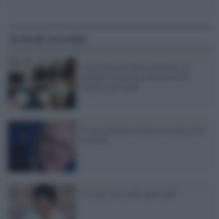
Articoli correlati
I carabinieri da duri torturatori ad
agnellini in lacrime davanti ai pm:
eseguivo gli ordini
Il vice di Bush rivendica le torture Cia:
lo rifarei
La Lega casca nelle quote latte