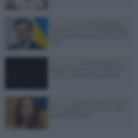
Guerra /
Ucraina, Kuleba indignato:
"La Russia ricatta il mondo chiedendo
la revoca delle sanzioni per sbloccare il
grano"
Il commento /
Il ‘documentario’ su
Regeni sembra un ricatto all’Italia: e
c’è chi si è prestato all’operazione
Governo /
Cristallo (Sardine): "Questa
crisi è inaudita, siamo sotto il ricatto
predatorio di Renzi"