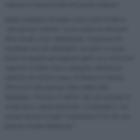
capiremo le intenzioni della Procura poi vedremo”.
Intanto rimangono altri punti oscuri: prima di tutto le
“altre persone coinvolte”, di cui si parla sin dall’inizio
della vicenda. E poi, fondamentale, la questione dei
documenti sul Lodo Mondadori. Secondo la versione
fornita da Spinelli agli inquirenti quello era il motivo del
sequestro: la banda voleva consegnare a Berlusconi
materiale che riteneva capace di ribaltare la sentenza
sfavorevole sulla questione della vendita della
Mondadori. Volevano 35 milioni. Ma i pm mostrano di
credere poco a questo particolare. La domanda è: cosa
avevano davvero in mano i sequestratori? Con che cosa
potevano ricattare Berlusconi?