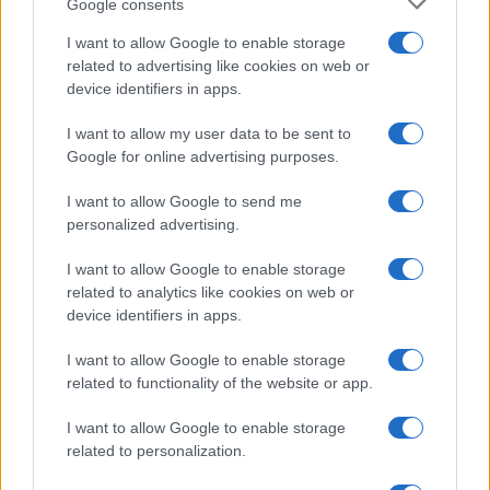
Google consents
Salute
Globalist
I want to allow Google to enable storage
related to advertising like cookies on web or
Megachip
Globalscience
device identifiers in apps.
GiULia
Globalsport
I want to allow my user data to be sent to
Google for online advertising purposes.
Prima Pagina
I want to allow Google to send me
personalized advertising.
Giornale dello
Chi siamo
I want to allow Google to enable storage
Spettacolo
related to analytics like cookies on web or
Contributors
device identifiers in apps.
Wondernet
Facebook
I want to allow Google to enable storage
Giuliana Sgrena
related to functionality of the website or app.
Twitter
I want to allow Google to enable storage
Google News
related to personalization.
Mastodon