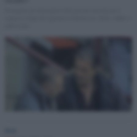
Proseguono gli interrogatori delle persone arrestate per il
sequestro-lampo del ragioniere di Berlusconi. Molti i dubbi e i
punti oscuri.
Desk