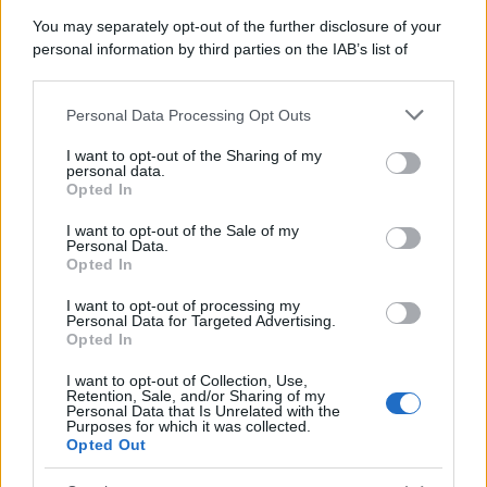
Perché i centri di intrattenimento per famiglie investono in
You may separately opt-out of the further disclosure of your
attrazioni ad alta tecnologia
personal information by third parties on the IAB’s list of
downstream participants.
Personal Data Processing Opt Outs
This information may also be disclosed by us to third parties
Il conflitto /
La mafia russa e l'arma del caos
on the IAB’s List of Downstream Participants that may further
I want to opt-out of the Sharing of my
disclose it to other third parties.
personal data.
Opted In
Please note that this website/app uses one or more Google
services and may gather and store information including but
I want to opt-out of the Sale of my
Personal Data.
not limited to your visit or usage behaviour. You may click to
Opted In
grant or deny consent to Google and its third-party tags to
use your data for below specified purposes in below Google
I want to opt-out of processing my
consent section.
Personal Data for Targeted Advertising.
Opted In
I want to opt-out of Collection, Use,
Retention, Sale, and/or Sharing of my
Personal Data that Is Unrelated with the
Purposes for which it was collected.
Opted Out
Syndication
Culture