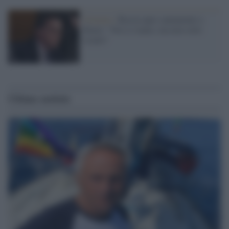
Governo /
Boccia apre cautamente a
Renzi: "Noi ci siamo, ma non sotto
ricatto"
Ultime notizie