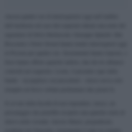
Ancora quattro ore di interrogatorio oggi nell’ambito
dell’inchiesta sul caso del sequestro durato una notte del
ragioniere di Silvio Berlusconi, Giuseppe Spinelli. Ilda
Boccasini e Paolo Storari hanno tenuto interrogatori oggi
in Procura per quattro ore. Sicuramente hanno risposto, e
forse hanno offerto qualche indizio, due dei tre albanesi
coinvolti nel sequestro. Leone, il presunto capo della
banda – un pugliese con precedenti – invece aveva solo
riempito un breve verbale preliminare due giorni fa.
Si avvale della facoltà di non rispondere, invece, un
personaggio che potrebbe ricoprire una qualche ruolo di
rilievo nella vicenda: Alessio Maieri, pregiudicato,
residente nel Varesotto, sicuramente è stato in contatto