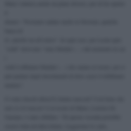
Maier valutava anche un piano diverso, pur di far sparire
il
denaro: ”Possiamo andare anche in Slovenia, qualche
banca di
la’, purché sia all’estero”. In ogni caso, per Leone quei
”soldi” dovevano ”stare blindati (…) dal momento in cui
i
soldi li abbiamo blindati (…) che stanno al sicuro, poi si
può parlare degli investimenti di dove cazzo li dobbiamo
mettere”.
Ci sono riusciti allora?Li hanno nascosti? Così bene che
non ve n’è traccia? L’avvocato di Maier, Lorenzo Di
Gaetano, è stato sibillino: “Di questa vicenda potrebbe
esserci tutta un’altra lettura. Leggeremo le carte,