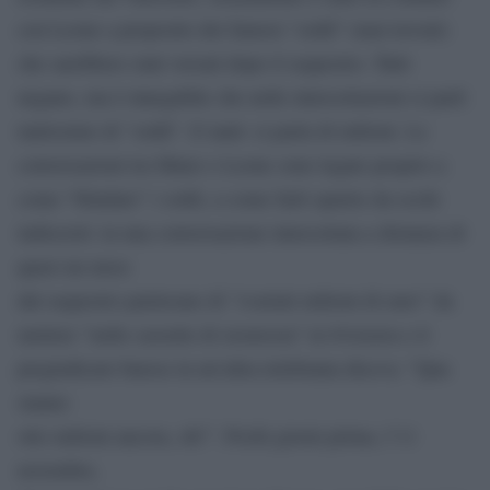
con Leone a proposito dei famosi “soldi” (mai trovati)
che sarebbero stati versati dopo il sequestro. Tutti
negano, ma è innegabile che nelle intercettazioni si parli
tantissimo di “soldi”. E tanti: si parla di milioni. Le
conversazioni tra Maier e Leone sono legate proprio a
come “blindare” i soldi, a come farli sparire da occhi
indiscreti: in una conversazione intercettata a distanza di
quasi un mese
dal sequestro parlavano di ”svariati milioni di euro” da
mettere ”nelle cassette di sicurezza” in Svizzera e il
pregiudicato barese in un’altra telefonata diceva: ”Qua
stanno
otto milioni ancora, oh!”. Pochi giorni prima, l’11
novembre,