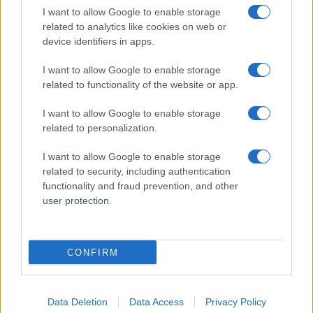
Giornale dello
Chi siamo
I want to allow Google to enable storage
Spettacolo
related to analytics like cookies on web or
Contributors
device identifiers in apps.
Wondernet
Facebook
I want to allow Google to enable storage
Giuliana Sgrena
related to functionality of the website or app.
Twitter
I want to allow Google to enable storage
Google News
related to personalization.
Mastodon
I want to allow Google to enable storage
related to security, including authentication
Cookie Policy
functionality and fraud prevention, and other
user protection.
Preferenze Privacy
CONFIRM
©2021 Globalist.it • All right reserved.
Data Deletion
Data Access
Privacy Policy
Syndication