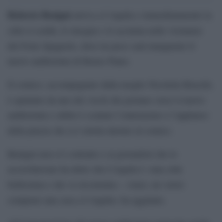
Roberto Benigni
arriva a L’Aquila e immediatamente la
città si scalda, lo insegue e lo acclama nelle vicinanze
del Forte Spagnolo, dove tra poco sarà inaugurato il
nuovo auditorium di Renzo Piano.
Il comico, accompagnato dalla moglie Nicoletta Braschi,
è spuntato da uno dei vicoli che portano verso il nuovo
auditorium e subito è scattato l’entusiasmo e l’applauso
della piazza che si è stretta intorno al comico.
Benigni non si è sottratto e ai giornalisti che lo
accerchiavano ha detto che L’Aquila è «una città
bellissima e che va ricostruita». «Anzi, mi vorrei
comprare una casa a L’Aquila» ha aggiunto.