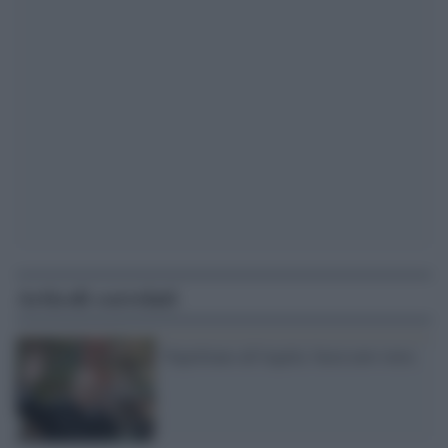
Articoli correlati
Napolitano all'Aquila: basta new town