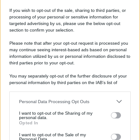
Tel Aviv /
La “vittoria totale” di Israele significa una guerra
senza fine
If you wish to opt-out of the sale, sharing to third parties, or
processing of your personal or sensitive information for
targeted advertising by us, please use the below opt-out
section to confirm your selection.
Vangelo /
La vita si intreccia con le paure come il giorno
succede alla notte
Please note that after your opt-out request is processed you
may continue seeing interest-based ads based on personal
information utilized by us or personal information disclosed to
third parties prior to your opt-out.
La scoperta /
Oplontis, le vittime dell’eruzione del Vesuvio
You may separately opt-out of the further disclosure of your
furono più numerose del previsto
personal information by third parties on the IAB’s list of
downstream participants.
Personal Data Processing Opt Outs
This information may also be disclosed by us to third parties
Il medagliere /
Europei di nuoto: Pellecani guida una super
on the IAB’s List of Downstream Participants that may further
I want to opt-out of the Sharing of my
Italia
disclose it to other third parties.
personal data.
Opted In
Please note that this website/app uses one or more Google
services and may gather and store information including but
I want to opt-out of the Sale of my
Personal Data.
not limited to your visit or usage behaviour. You may click to