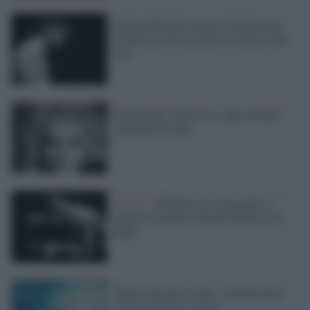
Stefano Bollani incanta l'Auditorium:
la bellezza di riascoltare la musica dal
vivo
Ricordando Virna Lisi, oggi avrebbe
compiuto 80 anni
Musica /
Silenzio! in scena genio e
improvvisazione di Keith Jarrett solo
piano
Natura non facit saltus, Scientia facit:
al festival della scienza