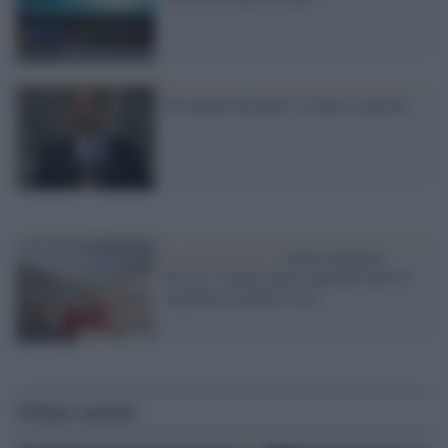
Ora anche Scilipoti s'è fatto il partito
L'inaugurazione /
Cuneo inaugura
Esseci: il nuovo polo culturale nell’ex
ospedale di Santa Croce
Ultime notizie