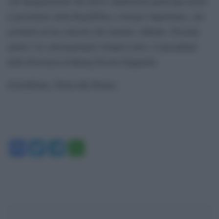
All’inaugurazione del nuovo auditorium partecipa anche
il presidente della Repubblica, Giorgio Napolitano, che
assisterà ad un concerto del maestro Abbado. Presenti
anche l’ex sottosegretario Gianni Letta e il presidente
della Provincia di Roma,Nicola Zingaretti.
[GotoHome_Torna alla Home]
Facebook
Twitter
Telegram
WhatsApp