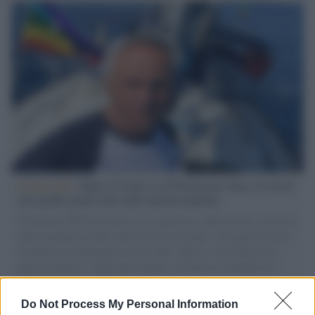
L'intervista /
Marco Croatti e la Flottilla per Gaza: le nostre
vele gonfie grazie alla sollevazione popolare
Il Senatore M5S racconta la sua esperienza sulle barche cariche di
aiuti umanitari assalite dall'esercito israeliano. Una guerra atroce,
il tentativo di disumanizzazione delle vittime, il servilismo del
governo italiano e degli altri europei, il ritorno al colonialismo.
L'importanza dei movimenti.
Do Not Process My Personal Information