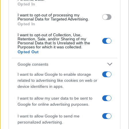
Opted In
grant or deny consent to Google and its third-party tags to
use your data for below specified purposes in below Google
I want to opt-out of processing my
consent section.
Personal Data for Targeted Advertising.
Opted In
I want to opt-out of Collection, Use,
Retention, Sale, and/or Sharing of my
Personal Data that Is Unrelated with the
Purposes for which it was collected.
Opted Out
Syndication
Culture
Google consents
Salute
Globalist
I want to allow Google to enable storage
related to advertising like cookies on web or
Megachip
Globalscience
device identifiers in apps.
GiULia
Globalsport
I want to allow my user data to be sent to
Google for online advertising purposes.
Prima Pagina
I want to allow Google to send me
personalized advertising.