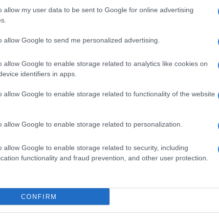
estione era necessario il
dall'e
o allow my user data to be sent to Google for online advertising
Cosa che nelle telefonate non si era
tentat
s.
servil
 la tesi difensiva di Ivan
europ
to allow Google to send me personalized advertising.
denza della Cassazione ha
dei m
’area di prestazione prostitutiva
o allow Google to enable storage related to analytics like cookies on
Musi
evice identifiers in apps.
rrispettivo onde eccitare
cativamente, a tal fatto non si
o allow Google to enable storage related to functionality of the website
rei (ad es. ‘lap dance’ con
o allow Google to enable storage related to personalization.
 dei clienti)”.
Il ri
"Cron
o allow Google to enable storage related to security, including
che s
cation functionality and fraud prevention, and other user protection.
Gogh a Modigliani, oltre due secoli di ritratti
Lo st
anche
CONFIRM
dietr
ssazione, che “Andrea R., oltre