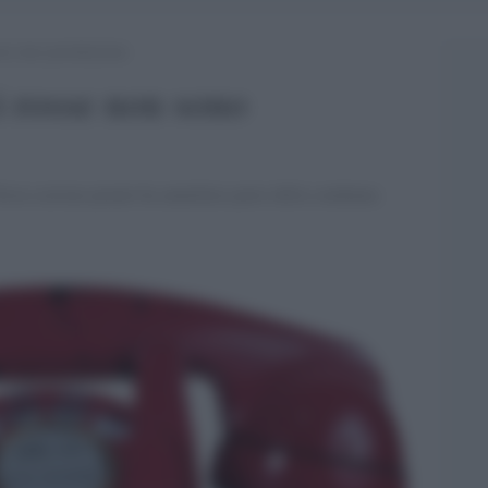
on sono prostituzione
i rosse non sono
Terza sezione penale ha annullato parte della condanna