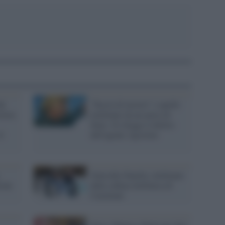
he
"Faccia di mostro" e quelle
tiera
telefonate da un aereo di
Stato. Si rilegge il delitto
il
dell'agente Agostino
Omicidio Fanella, telefonate
cine
dalla cabina telefonica di
Carminati