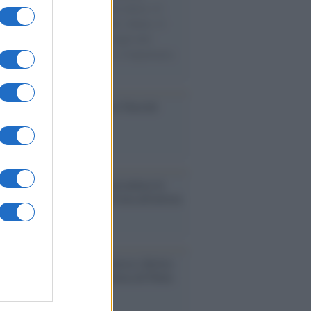
sercito israeliano. Una guerra atroce, il
ivo di disumanizzazione delle vittime, il
ismo del governo italiano e degli altri
ei, il ritorno al colonialismo. L'importanza
ovimenti.
ca /
Al maestro Francesco Guccini
cordo /
Quando Guccini raccontava le
ache epafaniche": l'intervista all'artista
i definiva un 'narratore'
udio /
Disinformazione russa e destra:
 la macchina propagandistica di Putin
o la crisi di Ceuta