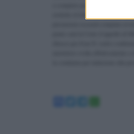
a compiere prestazioni sessuali a
erotiche al telefono, senza che d’alt
prestazioni sessuali compiute al te
punto sarà la Corte d’appello di M
ribasso per Ivan N. (salvo confermar
meretricio svolta effettivamente a
la condanna per induzione alla pros
Facebook
Twitter
Telegram
WhatsA