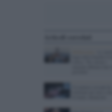
Articoli correlati
Mediterraneo /
Le cinic
bugie della Guardia Cos
Libica: "Per salvare i
migranti abbiamo fatto 
possibile"
Un maniaco sessuale ha
telefonato per mesi a de
di donne: denunciato