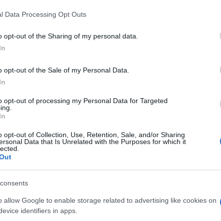
 that this website/app uses one or more Google services and may gath
l Data Processing Opt Outs
including but not limited to your visit or usage behaviour. You may click 
’appello di Milano,
 to Google and its third-party tags to use your data for below specifi
o opt-out of the Sharing of my personal data.
sibilità di attività di
ogle consent section.
In
Ulti
trascurando la necessità della
o opt-out of the Sale of my Personal Data.
lemento caratterizzante l’atto di
In
 integrato il reato di
to opt-out of processing my Personal Data for Targeted
lla prostituzione anche con
ing.
In
o opt-out of Collection, Use, Retention, Sale, and/or Sharing
ci di merito, il 20 luglio
ersonal Data that Is Unrelated with the Purposes for which it
lected.
Out
ggeritore delle chiamate a luci
L'int
lusione (oltre a 4 mila euro di
Gaza:
consents
solle
rostituzione di Andrea R.. Contro la
o allow Google to enable storage related to advertising like cookies on
Il Se
fatto ricorso in Cassazione, facendo
evice identifiers in apps.
barch