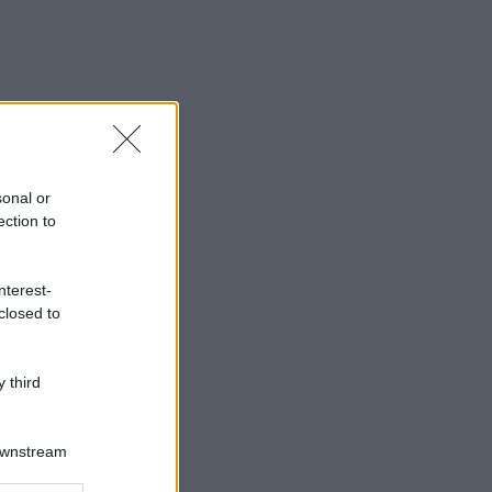
sonal or
ection to
nterest-
closed to
 third
Downstream