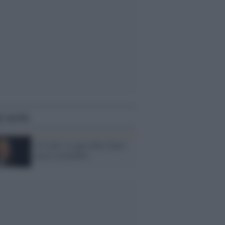
i anche
Il Colle: il capo dello Stato
non è ricattabile