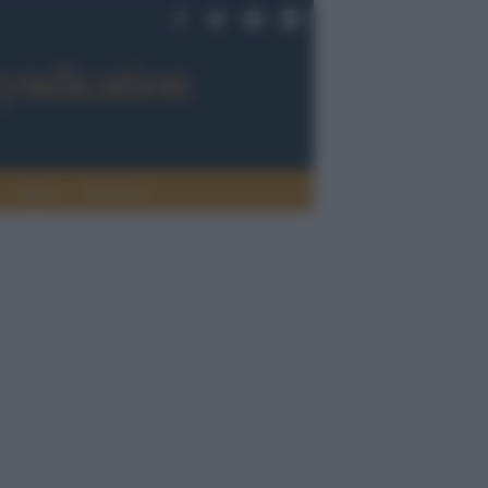
Sport
Tendenze