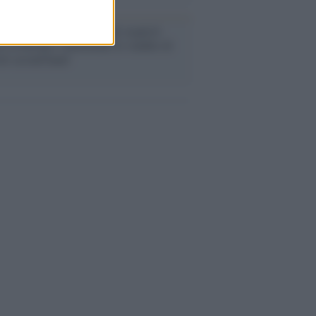
enze /
Sale il numero degli acquisti
e in Europa e aumentano le vendite di
oli second hand