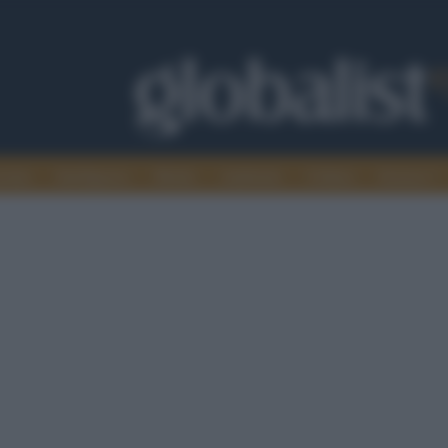
omia
Intelligence
Media
Ambiente
Cultura
Scienza