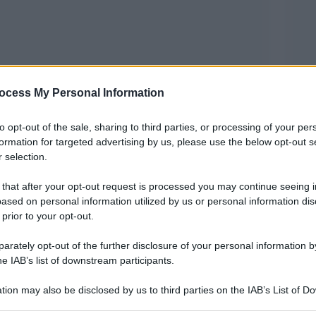
ocess My Personal Information
tuiscono attività di prostituzione. Lo dice la
to opt-out of the sale, sharing to third parties, or processing of your per
tazioni vocali’ effettuate, sia
formation for targeted advertising by us, please use the below opt-out s
 selection.
te l’interlocutore, non possono
, non impegnando zone corporali
 that after your opt-out request is processed you may continue seeing i
ased on personal information utilized by us or personal information dis
 sezione penale (sentenza 33546) ha
 prior to your opt-out.
litta ad un 35enne milanese, Ivan
rately opt-out of the further disclosure of your personal information by
uttato o comunque agevolato la
he IAB’s list of downstream participants.
la tra l’altro a fare, in più
tion may also be disclosed by us to third parties on the IAB’s List of 
agamento a Marco F., dando direttive
 that may further disclose it to other third parties.