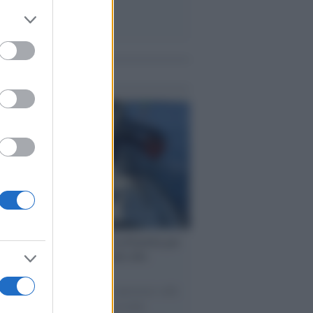
er and store
to grant or
ed purposes
me notizie
ervista /
Marco Croatti e la Flottilla per
 le nostre vele gonfie grazie alla
vazione popolare
natore M5S racconta la sua esperienza sulle
e cariche di aiuti umanitari assalite