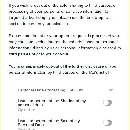
contratto per un rudimentale avamposto militare a Gaza
If you wish to opt-out of the sale, sharing to third parties, or
processing of your personal or sensitive information for
targeted advertising by us, please use the below opt-out
section to confirm your selection.
L'evento /
La Sila diventa un palcoscenico naturale: nasce “A
Farla Amare Comincia Tu – Opera Sila”
Please note that after your opt-out request is processed you
may continue seeing interest-based ads based on personal
information utilized by us or personal information disclosed to
third parties prior to your opt-out.
Il ricordo /
Le radici di Francesco Guccini
You may separately opt-out of the further disclosure of your
personal information by third parties on the IAB’s list of
downstream participants.
Personal Data Processing Opt Outs
This information may also be disclosed by us to third parties
L'anniversario /
90 anni di Yves Saint Laurent, tra moda e
on the IAB’s List of Downstream Participants that may further
I want to opt-out of the Sharing of my
scandali
disclose it to other third parties.
personal data.
Opted In
Please note that this website/app uses one or more Google
services and may gather and store information including but
I want to opt-out of the Sale of my
Personal Data.
not limited to your visit or usage behaviour. You may click to
Opted In