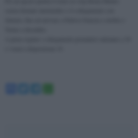
Poi ad agosto partirà il treno no stop Roma-Milano
(senza fermate intermedie) e il collegamento con
Salerno; fino ad arrivare a Padova-Venezia a ottobre e
Torino a dicembre.
A pieno regime i collegamenti giornalieri saliranno a 50
e i treni a disposizione 25.
Facebook
Twitter
Telegram
WhatsApp