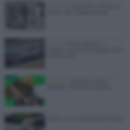
Motori /
La Targa Florio: 120 anni di
velocità, mito e identità italiana
L'evento /
12H del Mugello: si
scaldano i motori nella endurance sulle
colline toscane
Formula 1 /
Antonelli trionfa a
Shanghai: l’Italia torna sul podio
Motori: cos'è il noleggio lungo termine