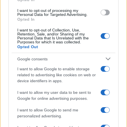
grant or deny consent to Google and its third-party tags to
use your data for below specified purposes in below Google
I want to opt-out of processing my
consent section.
Personal Data for Targeted Advertising.
Opted In
I want to opt-out of Collection, Use,
Retention, Sale, and/or Sharing of my
Personal Data that Is Unrelated with the
Purposes for which it was collected.
Opted Out
Syndication
Culture
Google consents
Salute
Globalist
I want to allow Google to enable storage
related to advertising like cookies on web or
Megachip
Globalscience
device identifiers in apps.
GiULia
Globalsport
I want to allow my user data to be sent to
Google for online advertising purposes.
Prima Pagina
I want to allow Google to send me
personalized advertising.
Giornale dello
Chi siamo