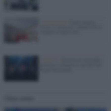
L'inaugurazione /
Cuneo inaugura
Esseci: il nuovo polo culturale nell’ex
ospedale di Santa Croce
L'intervista /
Resistere al vuoto della
provincia e colmarlo: il caso dell’Aps
People Involvement
Ultime notizie