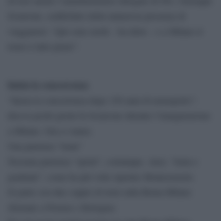
di loro anche l’amministratore delegato di Ntv, Giuseppe
Sciarrone, soddisfatto della numerosa presenza di
viaggiatori: “Qui sono molti – ha detto – e a Milano il
treno è tutto pieno”.
Inizia la concorrenza
“Inizia la concorrenza dopo 150 anni di monopolio”:
diceva pochi giorni fa Sciarrone durante l’inaugurazione
a Milano. Ora ci siamo.
Una partenza “lenta”
Nessuna partenza “sprint”, comunque. Anzi, “lenta e
graduale”, come ha più volte ripetuto Montezemolo.
Si parte con due coppie di treni sulla Roma-Milano
(fermate a Firenze e Bologna).