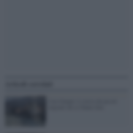
Articoli correlati
Ciao Giungla: il sorriso dei piccoli
migranti che ce l'hanno fatta