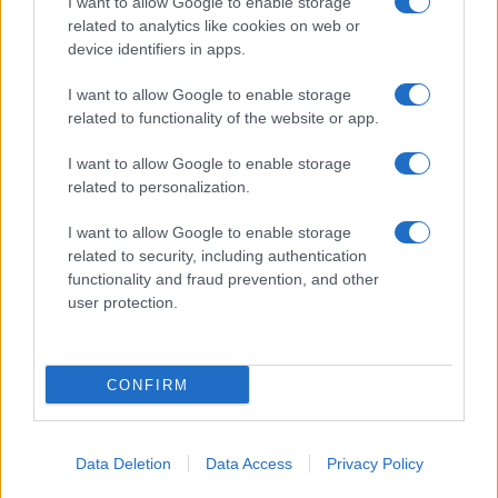
I want to allow Google to enable storage
Spettacolo
related to analytics like cookies on web or
Contributors
device identifiers in apps.
Wondernet
Facebook
I want to allow Google to enable storage
Giuliana Sgrena
related to functionality of the website or app.
Twitter
I want to allow Google to enable storage
Google News
related to personalization.
Mastodon
I want to allow Google to enable storage
related to security, including authentication
Cookie Policy
functionality and fraud prevention, and other
user protection.
Preferenze Privacy
CONFIRM
©2021 Globalist.it • All right reserved.
Data Deletion
Data Access
Privacy Policy
Syndication