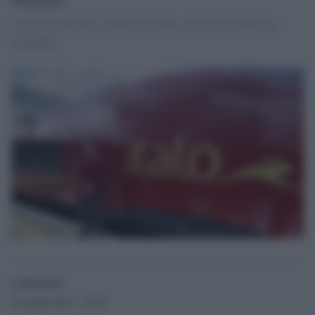
I primi 4 treni Ntv, di Montezemolo, iniziano la sfida con
Trenitalia.
redazione
28 Aprile 2012 - 12.09