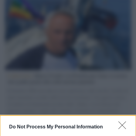
L'intervista /
Marco Croatti e la Flottilla per Gaza: le nostre
vele gonfie grazie alla sollevazione popolare
Il Senatore M5S racconta la sua esperienza sulle barche cariche di
aiuti umanitari assalite dall'esercito israeliano. Una guerra atroce,
il tentativo di disumanizzazione delle vittime, il servilismo del
governo italiano e degli altri europei, il ritorno al colonialismo.
L'importanza dei movimenti.
Do Not Process My Personal Information
Palestina /
Il Board of Peace di Trump assegna il primo