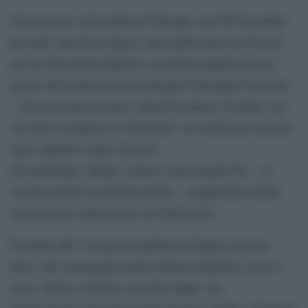
Un treno tra i più moderni d’Europa, con Wi-fi gratuito
per tutti, carrozza cinema, una tariffa lancio di 30 euro
per la tratta Roma-Milano e un’offerta qualità prezzo –
parole dell’amministratore delegato Giuseppe Sciarrone
– che non teme nessuno. Queste le parole d’ordine con
cui Italo si prepara al “battesimo” dei binari previsto per
oggi, quando si parte davvero.
Da stamattina, infatti, i primi 4 treni targati Ntv – la
società guidata da Montezemolo – viaggeranno infatti
regolarmente sulla nostra rete ferroviaria.
È partito alle 7 di questa mattina da Napoli il primo
Italo, 180 i passeggeri saliti a Roma Tiburtina, dove il
treno, diretto a Milano, ha fatto tappa. Tra