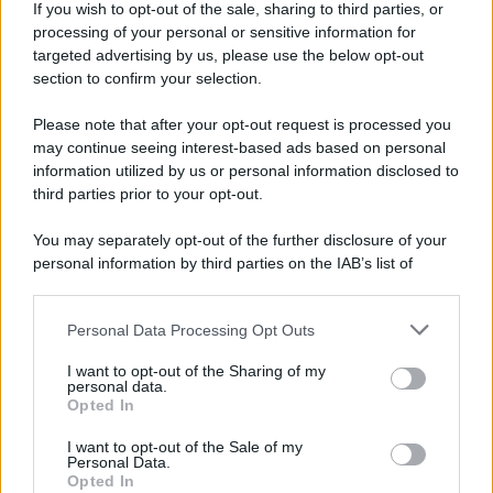
senza fine
If you wish to opt-out of the sale, sharing to third parties, or
processing of your personal or sensitive information for
targeted advertising by us, please use the below opt-out
section to confirm your selection.
Vangelo /
La vita si intreccia con le paure come il giorno
succede alla notte
Please note that after your opt-out request is processed you
may continue seeing interest-based ads based on personal
information utilized by us or personal information disclosed to
third parties prior to your opt-out.
La scoperta /
Oplontis, le vittime dell’eruzione del Vesuvio
You may separately opt-out of the further disclosure of your
furono più numerose del previsto
personal information by third parties on the IAB’s list of
downstream participants.
Personal Data Processing Opt Outs
This information may also be disclosed by us to third parties
Il medagliere /
Europei di nuoto: Pellecani guida una super
on the IAB’s List of Downstream Participants that may further
I want to opt-out of the Sharing of my
Italia
disclose it to other third parties.
personal data.
Opted In
Please note that this website/app uses one or more Google
services and may gather and store information including but
I want to opt-out of the Sale of my
Personal Data.
not limited to your visit or usage behaviour. You may click to
Opted In
grant or deny consent to Google and its third-party tags to