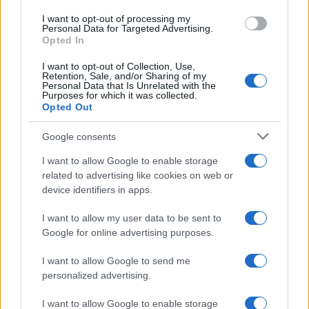
use your data for below specified purposes in below Google
I want to opt-out of processing my
consent section.
Personal Data for Targeted Advertising.
Opted In
I want to opt-out of Collection, Use,
Retention, Sale, and/or Sharing of my
Personal Data that Is Unrelated with the
Purposes for which it was collected.
Opted Out
Syndication
Culture
Google consents
Salute
Globalist
I want to allow Google to enable storage
related to advertising like cookies on web or
Megachip
Globalscience
device identifiers in apps.
GiULia
Globalsport
I want to allow my user data to be sent to
Google for online advertising purposes.
Prima Pagina
I want to allow Google to send me
personalized advertising.
Giornale dello
Chi siamo
I want to allow Google to enable storage