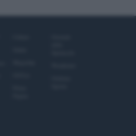
Culture
Giornale
dello
Salute
Spettacolo
Megachip
nce
Wondernet
GiULia
Giuliana
Sgrena
Prima
Pagina