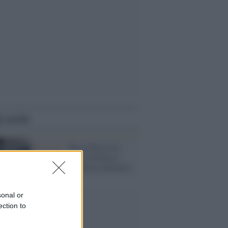
i anche
Ricordo /
Rosa Balistreri,
l'attivista con la chitarra:
voce libera, spirito indomito
sonal or
ection to