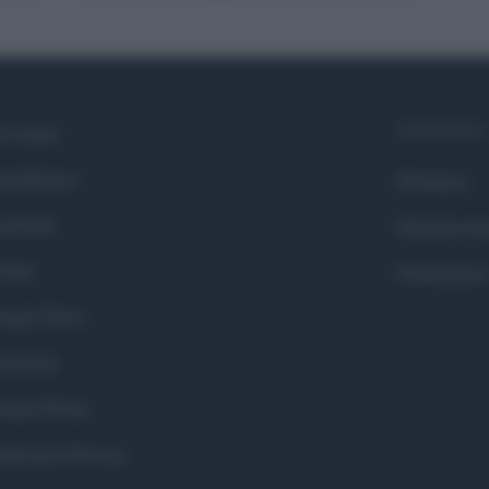
Syndication
i siamo
ntributors
Globalist
cebook
Globalscie
itter
Globalsport
ogle News
stodon
okie Policy
eferenze Privacy