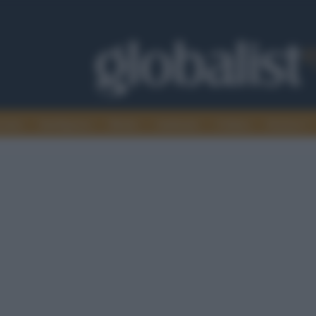
omia
Intelligence
Media
Ambiente
Cultura
Scienza