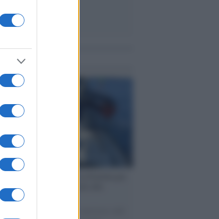
me notizie
ervista /
Marco Croatti e la Flottilla per
 le nostre vele gonfie grazie alla
vazione popolare
natore M5S racconta la sua esperienza sulle