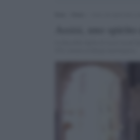
Home
>
Notizie
>
Assisi, uno spirito duro a 
Assisi, uno spirito
La forza dello Spirito di Assisi sta nel 
XVI, sottrarsi al dialogo interreligioso.