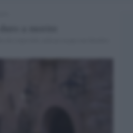
morire
 duro a morire
fatto che è impossibile, anche per un papa come Benedetto