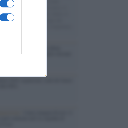
e cariche di aiuti umanitari assalite
sercito israeliano. Una guerra atroce, il
ivo di disumanizzazione delle vittime, il
ismo del governo italiano e degli altri
ei, il ritorno al colonialismo. L'importanza
ovimenti.
bum /
"Timeless", il nuovo album
mo di Prince racconta quattro decenni
eatività
ale 2030: espansione, stadi del futuro
sfide FIFA
augurazione /
Cuneo inaugura Esseci: il
 polo culturale nell’ex ospedale di
a Croce