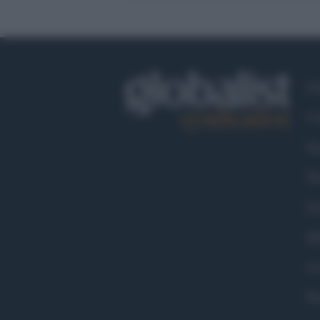
Ch
Co
Fa
Tw
Go
Ma
Co
Pr