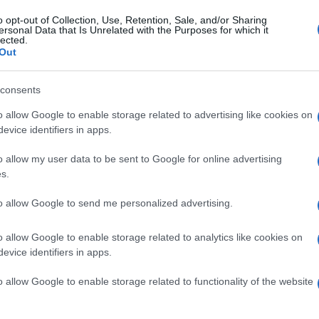
evitare il dialogo, l’incontro, l’ascolto e
o opt-out of Collection, Use, Retention, Sale, and/or Sharing
ersonal Data that Is Unrelated with the Purposes for which it
lected.
Out
 forse anche qui, nell’impossibilità anche per chi,
Ulti
 decise di non andare ad Assisi, di non potere
consents
erve.
o allow Google to enable storage related to advertising like cookies on
evice identifiers in apps.
n una frase contro il comunismo mai pronunciata:
o allow my user data to be sent to Google for online advertising
s.
Costituzione
to allow Google to send me personalized advertising.
nglicana e arcivescovo di Canterbury, Douglas
o allow Google to enable storage related to analytics like cookies on
evice identifiers in apps.
odo la “forza insostituibile” di Assisi,
L'int
Gaza:
oi non siamo qui per affermare un minimo comun
o allow Google to enable storage related to functionality of the website
solle
ma per levare la voce dal profondo delle nostre
Il Se