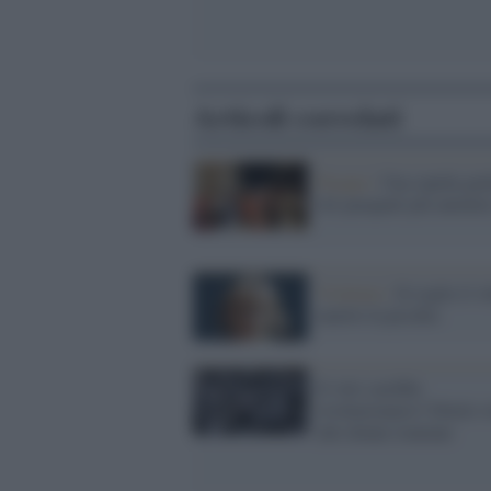
Articoli correlati
Pasqua /
Una rapida gui
riti pasquali più autenti
Violenza /
Si toglie il ve
marito la picchia
Il velo sarebbe
rivoluzionario? Ditelo v
alle donne iraniane