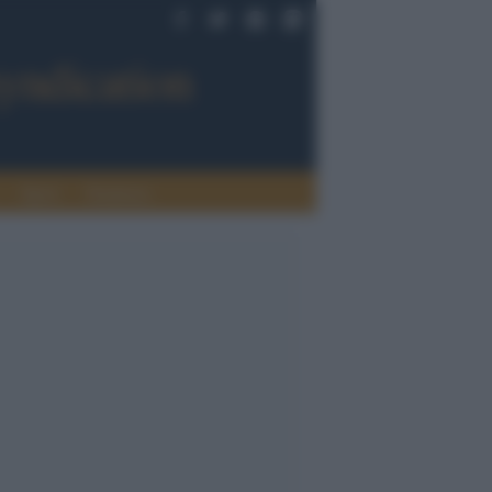
Sport
Tendenze