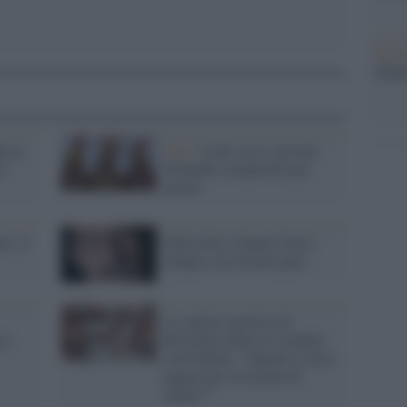
Musi
Mado
da ai
Foto /
Ciad, così i giovani
ci
Wodaabe competono per
amore
lo, il
Della Seta: Gunter Grass
sbaglia, ma Israele pure
Lo spirito sportivo di
oi
Berrettini dopo la sconfitta
con Federer: "Quanto ti devo
pagare per la lezione di
tennis?"