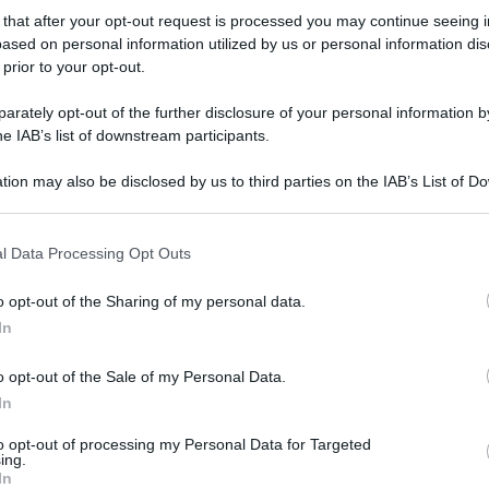
 that after your opt-out request is processed you may continue seeing i
ased on personal information utilized by us or personal information dis
 prior to your opt-out.
rately opt-out of the further disclosure of your personal information by
i fa un pastore protestante, amico di vecchia
he IAB’s list of downstream participants.
itto inorridito per la sua decisione di riportare ad
tion may also be disclosed by us to third parties on the IAB’s List of 
i a pregare per la pace nel mondo. Il papa gli
 that may further disclose it to other third parties.
è finita su diversi blog del conservatorismo
 that this website/app uses one or more Google services and may gath
l Data Processing Opt Outs
including but not limited to your visit or usage behaviour. You may click 
sterrebbe che visto che una memoria di Assisi
 to Google and its third-party tags to use your data for below specifi
o opt-out of the Sharing of my personal data.
che la facesse lui, garantendo nella maniera più
ogle consent section.
In
 qualsiasi deriva sincretista.
o opt-out of the Sale of my Personal Data.
 vero, è importante ma non decisivo. E’
In
serve” di Benedetto XVI sul dialogo
to opt-out of processing my Personal Data for Targeted
l dialogo interreligioso. Evitare il temuto
ing.
In