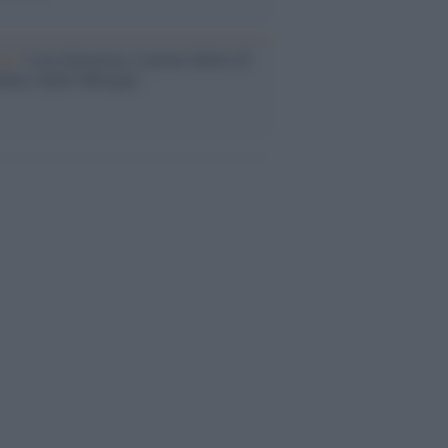
ca /
Love Sensation, il primo duetto di
nna e Kylie Minogue