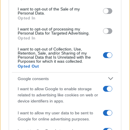
Please note that this website/app uses one or more Google
services and may gather and store information including but
I want to opt-out of the Sale of my
Personal Data.
not limited to your visit or usage behaviour. You may click to
Opted In
grant or deny consent to Google and its third-party tags to
use your data for below specified purposes in below Google
I want to opt-out of processing my
consent section.
Personal Data for Targeted Advertising.
Opted In
I want to opt-out of Collection, Use,
Retention, Sale, and/or Sharing of my
Personal Data that Is Unrelated with the
Purposes for which it was collected.
Opted Out
Syndication
Culture
Google consents
Salute
Globalist
I want to allow Google to enable storage
related to advertising like cookies on web or
Megachip
Globalscience
device identifiers in apps.
GiULia
Globalsport
I want to allow my user data to be sent to
Google for online advertising purposes.
Prima Pagina