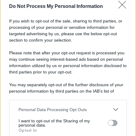
Do Not Process My Personal Information
Tel Aviv /
La “vittoria totale” di Israele significa una guerra
senza fine
If you wish to opt-out of the sale, sharing to third parties, or
processing of your personal or sensitive information for
targeted advertising by us, please use the below opt-out
section to confirm your selection.
Vangelo /
La vita si intreccia con le paure come il giorno
succede alla notte
Please note that after your opt-out request is processed you
may continue seeing interest-based ads based on personal
information utilized by us or personal information disclosed to
third parties prior to your opt-out.
La scoperta /
Oplontis, le vittime dell’eruzione del Vesuvio
You may separately opt-out of the further disclosure of your
furono più numerose del previsto
personal information by third parties on the IAB’s list of
downstream participants.
Personal Data Processing Opt Outs
This information may also be disclosed by us to third parties
Il medagliere /
Europei di nuoto: Pellecani guida una super
on the IAB’s List of Downstream Participants that may further
I want to opt-out of the Sharing of my
Italia
disclose it to other third parties.
personal data.
Opted In
Please note that this website/app uses one or more Google