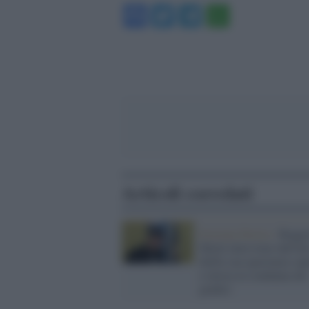
Facebook
Twitter
Telegram
WhatsA
Articoli correlati
Estrema Destra /
Rogge
Musk interviene dall'alt
dellla sua ignoranza cap
e invoca la condanna dei
giudici