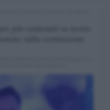
ù contenuti su teorie razziste e cospirazioniste sulla sostituzione
re più contenuti su teorie
ioniste sulla sostituzione
iffuso contenuti su razza e immigrazione 26 giorni su 31,
0 milioni di follower sulla piattaforma X.