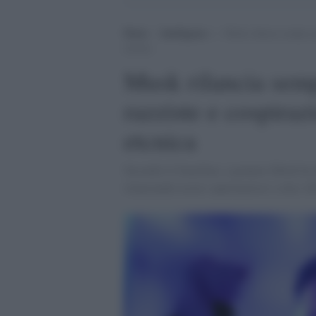
Home
>
Intelligence
>
Musk rilancia sempre pi
etcnica
Musk rilancia semp
razziste e cospiraz
etcnica
Secondo il Guardian, a gennaio Musk ha d
rilanciando teorie suprematiste a oltre 20