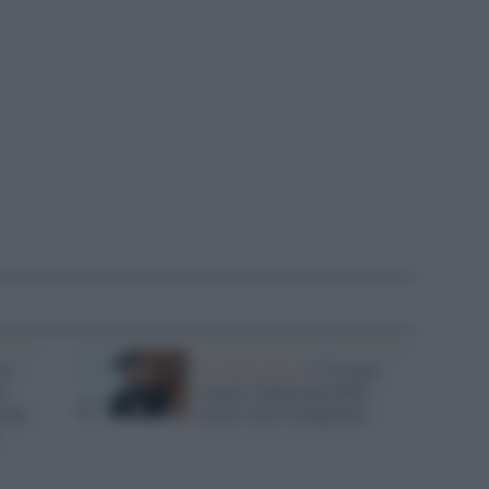
pp
ro:
La riflessione /
L'Ucraina
o
avanza e Musk potrebbe
rina
essere colto in flagrante