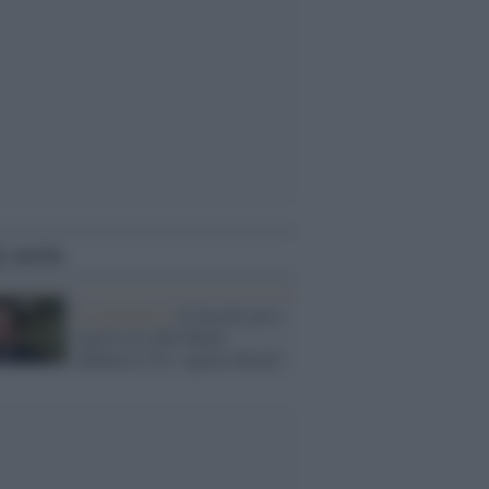
i anche
La polemica /
Il fan dei post-
nazisti di AfD Musk
definisce l'Ue "quarto Reich"