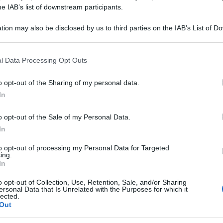
he IAB’s list of downstream participants.
ri interventi ha sostenuto che i bianchi
miche o che esisterebbe un “genocidio” contro di
tion may also be disclosed by us to third parties on the IAB’s List of 
 that may further disclose it to other third parties.
lanciato messaggi secondo cui, diventando
o di essere “massacrati”.
 that this website/app uses one or more Google services and may gath
Ulti
l Data Processing Opt Outs
including but not limited to your visit or usage behaviour. You may click 
 to Google and its third-party tags to use your data for below specifi
ce del Global Project Against Extremism, se
o opt-out of the Sharing of my personal data.
ogle consent section.
In
i da Musk sembrerebbero provenire da un
 Braniff, ex responsabile dell’ufficio del
o opt-out of the Sale of my Personal Data.
erna Usa contro terrorismo ed estremismo, ha
In
ano in modo esplicito teorie cospirazioniste
to opt-out of processing my Personal Data for Targeted
ing.
quella della “grande sostituzione”, secondo cui
In
rebbero favorendo l’immigrazione per rimpiazzare
L'int
o opt-out of Collection, Use, Retention, Sale, and/or Sharing
Gaza:
ersonal Data that Is Unrelated with the Purposes for which it
lected.
solle
Out
Il Se
ione di queste idee da parte di una figura con