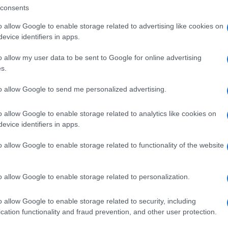
barch
ribuisce a normalizzare narrazioni che in passato
consents
dall'e
tentat
lenza estremista, tra cui attentati negli Stati
o allow Google to enable storage related to advertising like cookies on
servil
evice identifiers in apps.
europ
dei m
o allow my user data to be sent to Google for online advertising
se di razzismo o antisemitismo, dichiarando di
s.
sostenere la “great replacement theory”. In
Il lu
to allow Google to send me personalized advertising.
della
ere vicino a ideologie suprematiste o neonaziste.
o allow Google to enable storage related to analytics like cookies on
vità su X consiste nel rilanciare contenuti di
evice identifiers in apps.
ionalista o anti-immigrazione, talvolta con brevi
L'ann
o allow Google to enable storage related to functionality of the website
Laure
ti figura anche Martin Sellner, attivista
itario, noto per aver promosso il concetto di
o allow Google to enable storage related to personalization.
di massa degli immigrati. Sellner respinge
Perch
o allow Google to enable storage related to security, including
 e afferma di non sostenere alcuna forma di
famig
cation functionality and fraud prevention, and other user protection.
tecno
 contribuito a rendere più centrali nel dibattito