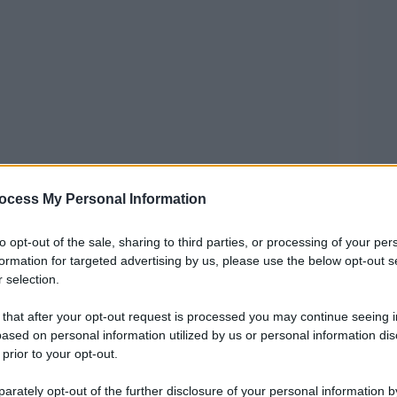
tema della maggioranza bianca starebbe
ocess My Personal Information
Guardian
econdo un’analisi del
, a gennaio il
to opt-out of the sale, sharing to third parties, or processing of your per
ato o rilanciato contenuti legati a teorie
formation for targeted advertising by us, please use the below opt-out s
 selection.
minazioni contro i bianchi e narrazioni
 that after your opt-out request is processed you may continue seeing i
ased on personal information utilized by us or personal information dis
 prior to your opt-out.
critto che i bianchi sarebbero “una minoranza in
tenuti di influencer anti-immigrazione incentrati
rately opt-out of the further disclosure of your personal information by