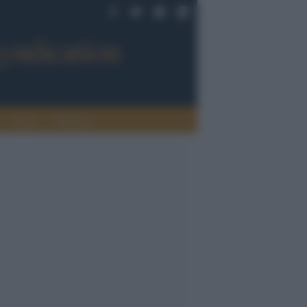
Sport
Tendenze