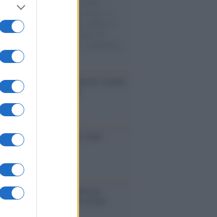
e cariche di aiuti umanitari assalite
sercito israeliano. Una guerra atroce, il
ivo di disumanizzazione delle vittime, il
ismo del governo italiano e degli altri
ei, il ritorno al colonialismo. L'importanza
ovimenti.
tto /
Addio a Francesco Guccini, il poeta
 canzone d’autore italiana
iversario /
90 anni di Yves Saint
nt, tra moda e scandali
é i centri di intrattenimento per
lie investono in attrazioni ad alta
logia