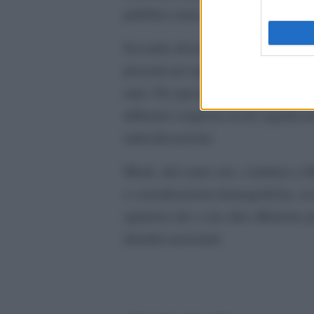
pubblico temi come la “sostituzio
Secondo diversi studiosi dell’estre
presenti nei manifesti di alcuni atte
anni. Per questo motivo, sostengono
influenti comporta rischi significat
radicalizzazione.
Musk, dal canto suo, continua a di
e considerazioni demografiche, acc
opinioni che a suo dire riflettono
identità nazionale.