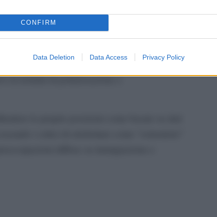
ne demografica”.
CONFIRM
Il co
mismo, le teorie rilanciate online sono state
ntatori responsabili di gravi stragi negli ultimi
Data Deletion
Data Access
Privacy Policy
, la loro diffusione da parte di personalità
ivi in termini di polarizzazione e
fendere le proprie posizioni come basate su dati
usando i critici di etichettare come “estremiste”
 preoccupazioni diffuse su immigrazione e