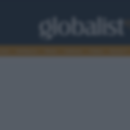
omia
Intelligence
Media
Ambiente
Cultura
Scienza