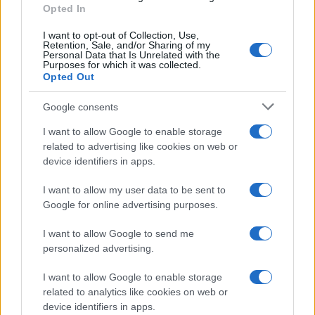
Opted In
I want to opt-out of Collection, Use,
Retention, Sale, and/or Sharing of my
Personal Data that Is Unrelated with the
Purposes for which it was collected.
Opted Out
Syndication
Culture
Google consents
Salute
Globalist
I want to allow Google to enable storage
related to advertising like cookies on web or
Megachip
Globalscience
device identifiers in apps.
GiULia
Globalsport
I want to allow my user data to be sent to
Google for online advertising purposes.
Prima Pagina
I want to allow Google to send me
personalized advertising.
Giornale dello
Chi siamo
I want to allow Google to enable storage
Spettacolo
related to analytics like cookies on web or
Contributors
device identifiers in apps.