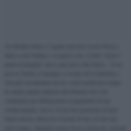
Tra Heather Parisi e l’agente televisivo Lucio Presta è
finita a carte bollate e, in questo caso, il detto “lavare i
panni in famiglia” non è stato preso alla lettera… In un
post su Twitter, il manager si rivolge all’ex ballerina e
shwogirl ricordandole che ha «avuto moltissimo tempo
di saldare quanto disposto dal tribunale che ti ha
condannato per diffamazione al pagamento di una
somma ingente, ma tu e la tua luce pensavate di farla
franca ancora, allora mi è toccato di fare ciò che mai
Presta
avrei voluto». Quindi lo stesso
rivela che «giovedì