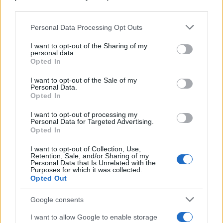
downstream participants.
Personal Data Processing Opt Outs
This information may also be disclosed by us to third parties
Il medagliere /
Europei di nuoto: Pellecani guida una super
on the IAB’s List of Downstream Participants that may further
I want to opt-out of the Sharing of my
Italia
disclose it to other third parties.
personal data.
Opted In
Please note that this website/app uses one or more Google
services and may gather and store information including but
I want to opt-out of the Sale of my
Personal Data.
not limited to your visit or usage behaviour. You may click to
Opted In
grant or deny consent to Google and its third-party tags to
use your data for below specified purposes in below Google
I want to opt-out of processing my
consent section.
Personal Data for Targeted Advertising.
Opted In
I want to opt-out of Collection, Use,
Retention, Sale, and/or Sharing of my
Personal Data that Is Unrelated with the
Purposes for which it was collected.
Opted Out
Syndication
Culture
Google consents
Salute
Globalist
I want to allow Google to enable storage