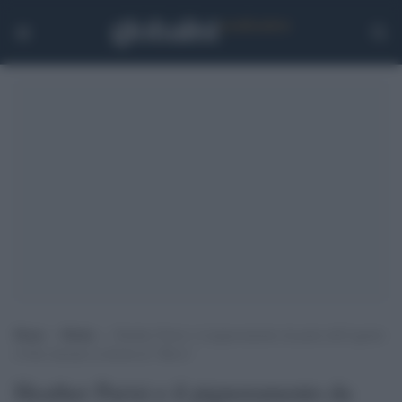
Home
>
Media
>
Heather Parisi e il pignoramento da parte dell’agente:
il blitz durante la diretta di “Belve”
Heather Parisi e il pignoramento da