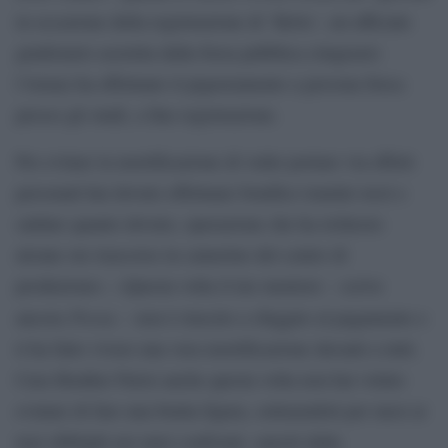
in occasione della registrazione di `Belve´, un ufficiale
giudiziario assistita dalla forza pubblica (ringrazio
l’Arma) ha effettuato il pignoramento a persona fisica
presso gli studi, a fine registrazione.
Per evitare la mortificazione di veder portare via effetti
personali hai dovuto effettuare bonifico tramite terzi e
saldare quanto dovuto, operazione che ha richiesto
alcune ore trascorse in camerino del centro di
produzione». «Questa volta il tuo mentore – scrive
Presta
ancora
– non è riuscito a sfuggire al pagamento e
ti ha fatto vivere una vera mortificazione davanti a tutti.
Cara Heather Parisi anche questa volta non hai voluto
evutare di fare una brutta figura, sottraendoti per mesi ai
tuoi obblighi nei miei confronti, sanciti dalla