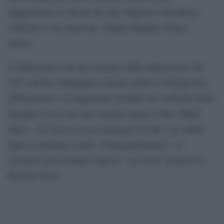
Magistratura. E chissà che altre figuracce rimedierai…
Vedremo le tue interviste. Medita Heather. Finale
mesto».
Il riferimento è ad una sentenza della magistratura del
2017 che ha condannato in primo grado la showgirl per
diffamazione e al pagamento di danni nei confronti della
Presta
famiglia
per una vicenda legata al film `Blind
Maze´, che doveva essere trasmesso in Rai, ma saltato
dopo la polemica contro `Nemicamatissima´. Al
momento non risultano rispose `via social´ da parte di
Heather Parisi.