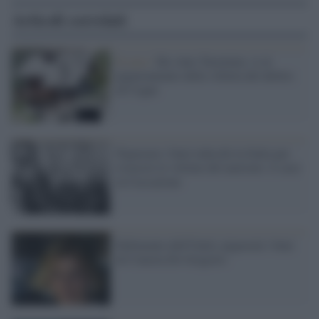
Articoli correlati
Il caso /
Ha vinto Taormina: sì al
pignoramento della villetta del delitto
di Cogne
Pignorare i beni tedeschi in Italia per
risarcire le vittime del nazismo: il caso
in Cassazione
Fallimento dell'Unità: pignorati i beni
di Concita De Gregorio