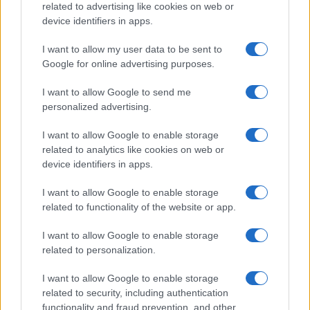
related to advertising like cookies on web or
Megachip
Globalscience
device identifiers in apps.
GiULia
Globalsport
I want to allow my user data to be sent to
Google for online advertising purposes.
Prima Pagina
I want to allow Google to send me
personalized advertising.
Giornale dello
Chi siamo
I want to allow Google to enable storage
Spettacolo
related to analytics like cookies on web or
Contributors
device identifiers in apps.
Wondernet
Facebook
I want to allow Google to enable storage
Giuliana Sgrena
related to functionality of the website or app.
Twitter
I want to allow Google to enable storage
Google News
related to personalization.
Mastodon
I want to allow Google to enable storage
related to security, including authentication
Cookie Policy
functionality and fraud prevention, and other