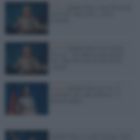
Virus /
Heather Parisi contro Ricciardi
su Covid e Green Pass, e lui le
risponde...
Covid /
Heather Parisi fa la vittima
No-vax: "You Tube ha censurato un
mio video dove dico perché non mi
vaccino"
Social /
Heather Parisi no-vax: "I
vaccinati sono super diffusori". E
Burioni replica
Heather Parisi si crede virologa: "Non