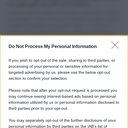
vele gonfie grazie alla sollevazione popolare
Il Senatore M5S racconta la sua esperienza sulle barche cariche di
aiuti umanitari assalite dall'esercito israeliano. Una guerra atroce,
il tentativo di disumanizzazione delle vittime, il servilismo del
governo italiano e degli altri europei, il ritorno al colonialismo.
L'importanza dei movimenti.
Do Not Process My Personal Information
Tel Aviv /
La “vittoria totale” di Israele significa una guerra
senza fine
If you wish to opt-out of the sale, sharing to third parties, or
processing of your personal or sensitive information for
targeted advertising by us, please use the below opt-out
section to confirm your selection.
Vangelo /
La vita si intreccia con le paure come il giorno
succede alla notte
Please note that after your opt-out request is processed you
may continue seeing interest-based ads based on personal
information utilized by us or personal information disclosed to
third parties prior to your opt-out.
La scoperta /
Oplontis, le vittime dell’eruzione del Vesuvio
You may separately opt-out of the further disclosure of your
furono più numerose del previsto
personal information by third parties on the IAB’s list of