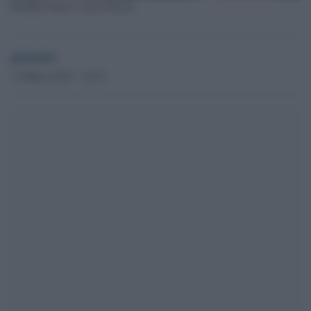
Heather Parisi e Lucio Presta
globalist
13 Marzo 2023 - 10.34