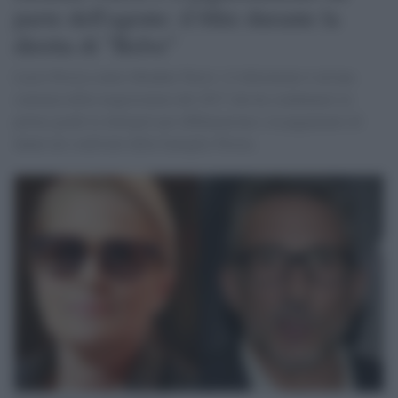
parte dell'agente: il blitz durante la
diretta di "Belve"
Lucio Presta contro Heather Parisi: il riferimento è ad una
sentenza della magistratura del 2017 che ha condannato in
primo grado la showgirl per diffamazione e al pagamento di
danni nei confronti della famiglia Presta.