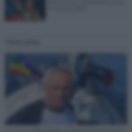
farò il vaccino, è sperimentale e non se
ne vedono gli effetti"
Ultime notizie
L'intervista /
Marco Croatti e la Flottilla per Gaza: le nostre