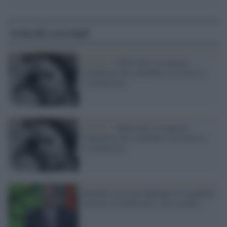
Articoli correlati
Ritratto /
Nilde Iotti, la ragazza
comunista che contribuì a scrivere la
Costituzione
Ritratto /
Nilde Iotti, la ragazza
comunista che contribuì a scrivere la
Costituzione
Senaldi a La7 per difendere lo squallido
articolo su Nilde Iotti: ed è scontro