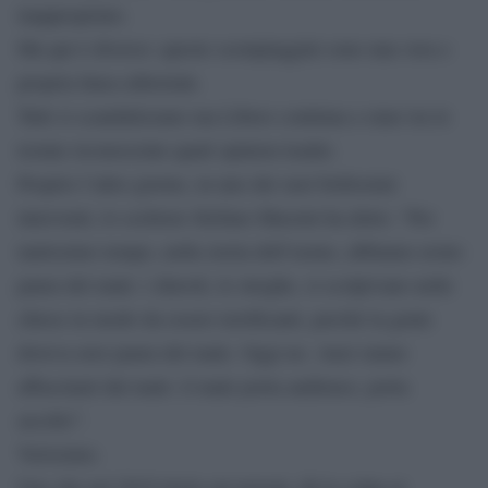
inappropriato.
Ma qui è diverso: queste scempiaggini sono una vera e
propria linea editoriale.
Tutti si scandalizzano ma Libero continua a stare tra le
testate riconosciute quali opinion leader.
Proprio l’altro giorno, in uno dei suoi bellissimi
interventi, lo scrittore Stefano Massini ha detto: “Per
tantissimo tempo, nella storia dell’uomo, abbiamo avuto
paura del male: i diavoli, le streghe, si scolpivano nelle
chiese in modo da essere terrificanti, perché la gente
doveva aver paura del male. Oggi no. Anzi siamo
affascinati dal male: il male porta audience, porta
ascolto”.
Verissimo.
Uno che nel 2019 titola sui terroni, dà la colpa ai