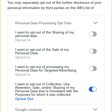
You may separately opt-out of the further disclosure of your
qualcosa
personal information by third parties on the IAB’s list of
downstream participants.
Personal Data Processing Opt Outs
This information may also be disclosed by us to third parties
Palestina /
Il Board of Peace di Trump assegna il primo
on the IAB’s List of Downstream Participants that may further
I want to opt-out of the Sharing of my
contratto per un rudimentale avamposto militare a Gaza
disclose it to other third parties.
personal data.
Opted In
Please note that this website/app uses one or more Google
services and may gather and store information including but
I want to opt-out of the Sale of my
Personal Data.
not limited to your visit or usage behaviour. You may click to
Opted In
grant or deny consent to Google and its third-party tags to
use your data for below specified purposes in below Google
I want to opt-out of processing my
consent section.
Personal Data for Targeted Advertising.
Opted In
I want to opt-out of Collection, Use,
Retention, Sale, and/or Sharing of my
Personal Data that Is Unrelated with the
Purposes for which it was collected.
Opted Out
Syndication
Culture
Google consents