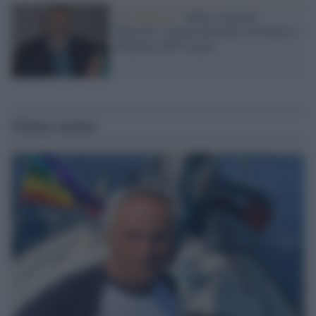
Giornalismo /
Addio a Stefano
Marcelli, colonna della Rai di Firenze e
dirigente dell'Usigrai
Ultime notizie