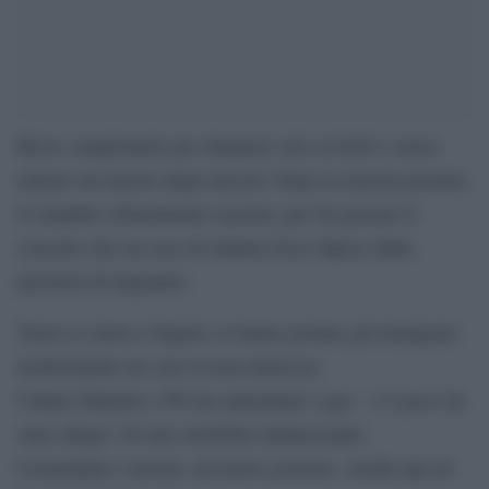
Breve campionario per rimanere solo ai titoli e senza
entrare nel merito degli articoli: Dopo la miseria portano
le malattie (chiaramente razzista, per far passare il
concetto che un caso di malaria fosse dipeso dalla
presenza di migranti).
Torna il colera a Napoli, lo hanno portato gli immigrati,
trasformando un caso in una minaccia.
Calano fatturato e Pil ma aumentano i gay – c’è poco da
stare allegri. Di una omofobia imbarazzante.
Comandano i terroni, sul nuovo governo. Anche qui un