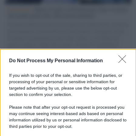
L'intervista /
Marco Croatti e la Flottilla per Gaza: le nostre
vele gonfie grazie alla sollevazione popolare
Il Senatore M5S racconta la sua esperienza sulle barche cariche di
aiuti umanitari assalite dall'esercito israeliano. Una guerra atroce,
il tentativo di disumanizzazione delle vittime, il servilismo del
governo italiano e degli altri europei, il ritorno al colonialismo.
L'importanza dei movimenti.
Do Not Process My Personal Information
Giornalismo /
Addio a Stefano Marcelli, colonna della Rai
di Firenze e dirigente dell'Usigrai
If you wish to opt-out of the sale, sharing to third parties, or
processing of your personal or sensitive information for
targeted advertising by us, please use the below opt-out
section to confirm your selection.
Lo scenario /
Ceuta, l’ombra del Marocco sull’assalto
mentre Trump rafforza i rapporti con Rabat e trama contro la
Please note that after your opt-out request is processed you
Spagna
may continue seeing interest-based ads based on personal
information utilized by us or personal information disclosed to
third parties prior to your opt-out.
La data /
L'8 agosto, quando la memoria dovrebbe insegnarci