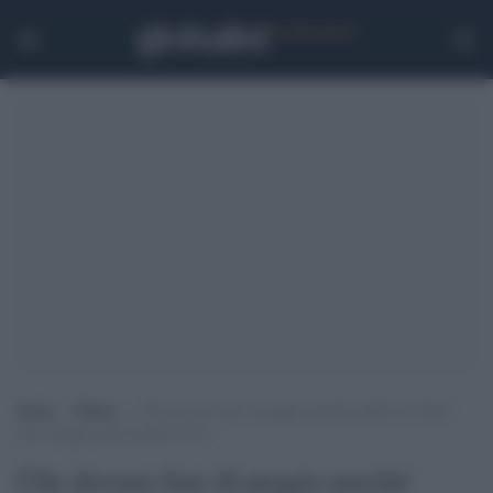
Home
>
Media
>
Che devono fare di peggio perché quelli di Libero
non vengano più invitati in Tv?
Che devono fare di peggio perché