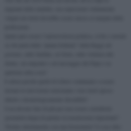
migranti delle malattie, usa espressioni volutamente
volgari nei titoli dovrebbe essere messo ai margini della
professione.
Quale può essere l’autorevolezza politica, civile e morale
su chi parla della “patata bollente” della Raggi sul
governo, sulle Sardine, su Greta, sulla violenza alle
donne, sui migranti e sul messaggio del Papa o su
qualsiasi altra cosa?
E allora perché quelli di Libero continuano a essere
invitati in televisione nonostante i loro titoli spesso
abietti e deontologicamente discutibili?
Cosa devono fare di più per non essere considerati
giornalisti degni di parlare in trasmissioni importanti?
Titolare direttamente con una bestemmia? O cosa oltre