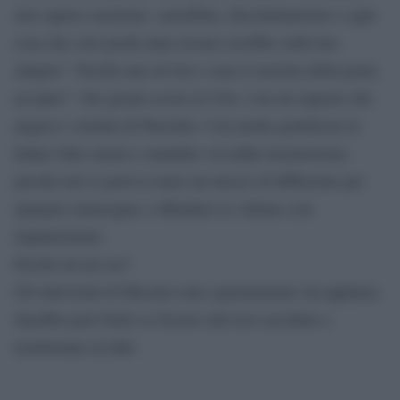
aver sparso razzismo, xenofobia, discriminazione e ogni
cosa che solo pochi anni orsono avrebbe sollevato
sdegno? Perché uno di loro e non il razzista della porta
accanto? Nei giorni scorsi in Cile c’era un signore che
negava i crimini di Pinochet. Con molta gentilezza lo
hanno fatto alzare e mandato via dalla trasmissione,
perché non si poteva usare un mezzo di diffusione per
spargere menzogne e offendere le vittime così
impunemente.
Perché da noi no?
Gli interventi di Massini sono (giustamente) da applausi.
Sarebbe però bello se fossero davvero ascoltate e
trasformate in fatti.