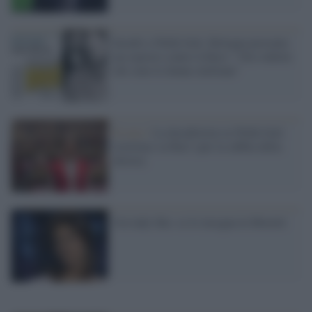
Insulti a Nilde Iotti, Bologna presenta
un esposto contro Libero: "Ora vedrete
chi sono le donne emiliane"
Il caso /
La docufiction su Nilde Iotti
stravince su Rai1 (per la rabbia della
destra)
I'm lady like: ce lo insegna la Moretti