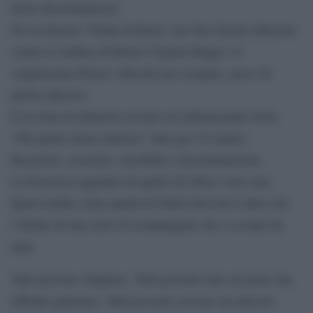
titolo discriminatorio.
Poi la famosa “Patata bollente” per fare bieche allusioni
contro la sindaca di Roma Virginia Raggi e il
volgarissimo Renzi e Boschi non scopano, gioco di
parole allusivo.
E in tema di allusioni sessiste un imbarazzante titolo
“Più patate meno mimose” fatto per l’8 marzo.
Razzismo, sessismo, omofobia e discriminazione.
La bassezza raggiunti da quelli di Libero verso una
figura nobile come quella di Nilde Iotti non è altro che
l’ultimo di una serie di scempiaggini che va avanti da
anni.
Tutti possono sbagliare. Tutti possono fare un titolo che
offende qualcuno. Tutti possono scrivere un articolo