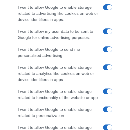
Salute
Globalist
I want to allow Google to enable storage
related to advertising like cookies on web or
Megachip
Globalscience
device identifiers in apps.
GiULia
Globalsport
I want to allow my user data to be sent to
Google for online advertising purposes.
Prima Pagina
I want to allow Google to send me
personalized advertising.
Giornale dello
Chi siamo
I want to allow Google to enable storage
Spettacolo
related to analytics like cookies on web or
Contributors
device identifiers in apps.
Wondernet
Facebook
I want to allow Google to enable storage
Giuliana Sgrena
related to functionality of the website or app.
Twitter
I want to allow Google to enable storage
Google News
related to personalization.
Mastodon
I want to allow Google to enable storage