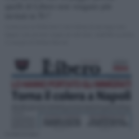
quelli di Libero non vengano più
invitati in Tv?
La bassezza su Nilde Iotti è solo l'ultima di una lunga serie.
Eppure sono presenti sempre nei talk show. Andrebbe ascoltato
il consiglio di Stefano Massini
Un titolo di Libero