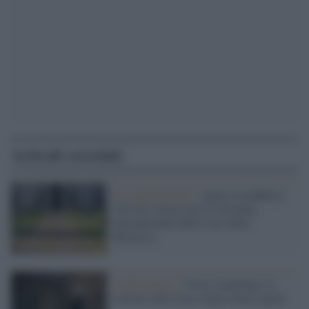
Articoli correlati
Gli appuntamenti /
Aperte al pubblico
150 case-museo per la Giornata
internazionali delle Case della
Memoria
L'anniversario /
Fosse Ardeatine, la
scienza sulle tracce degli ultimi ignoti