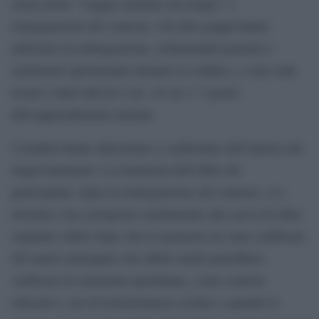
senza alcun “viaggio mentale nel tempo” o
reintegrazione del contesto. Gli altri gruppi hanno
utilizzato la reintegrazione, richiamando pensieri e
sentimenti sperimentati durante la codifica, e sono stati
testati a intervalli di 4 ore, 24 ore o 7 giorni
dall’apprendimento iniziale.
I risultati hanno dimostrato e confermato dell’ipotesi del
ringiovanimento. La traiettoria dell’oblio dei
partecipanti, dopo la reintegrazione del contesto, si è
invertita e ha corrisposto strettamente alla curva di oblio
originale subito dopo che la memoria era stata codificata.
Gli autori anticipano che effetti simili potrebbero
verificarsi in situazioni quotidiane, come contesti
educativi, casi di testimonianza oculare o quando le