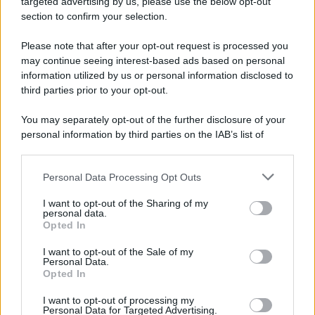
targeted advertising by us, please use the below opt-out
section to confirm your selection.
Pd /
Un partito progressista e di sinistra che si spacca sul
riarmo ha un serio problema
Please note that after your opt-out request is processed you
may continue seeing interest-based ads based on personal
information utilized by us or personal information disclosed to
third parties prior to your opt-out.
Il caso /
Trump ha quasi esaurito l'arsenale Usa, ma il
You may separately opt-out of the further disclosure of your
tycoon smentisce
personal information by third parties on the IAB’s list of
downstream participants.
Personal Data Processing Opt Outs
This information may also be disclosed by us to third parties
La banca /
Caso Mps: i pm milanesi ora vogliono vederci
on the IAB’s List of Downstream Participants that may further
I want to opt-out of the Sharing of my
chiaro sulle “chat” tra un dirigente del Mef e alcuni ministri
disclose it to other third parties.
personal data.
Opted In
Please note that this website/app uses one or more Google
services and may gather and store information including but
I want to opt-out of the Sale of my
Personal Data.
not limited to your visit or usage behaviour. You may click to
Opted In
grant or deny consent to Google and its third-party tags to
use your data for below specified purposes in below Google
I want to opt-out of processing my
consent section.
Personal Data for Targeted Advertising.