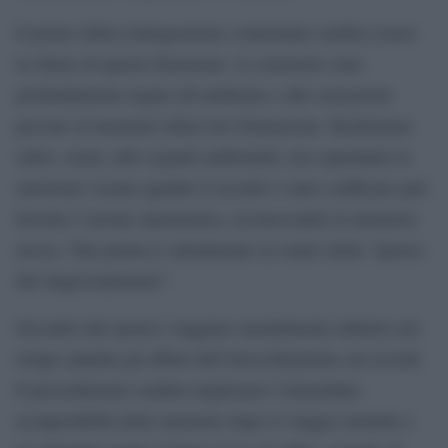
Il potere della reintegrazione contestuale sembra essere
la chiave di questo fenomeno. Le memorie sono
profondamente legate all’ambiente e alle sensazioni
provate al momento della loro formazione. Richiamare
odori, suoni, altri segnali ambientali, ma soprattutto le
emozioni vissute quando il ricordo è stato codificato può
favorire l’azione mnemonica, riconvocando la memoria
stessa. Tale pratica è attualmente al centro della “ipotesi
del ringiovanimento”.
Secondo tale ipotesi viaggiare mentalmente indietro nel
tempo annulla gli effetti dell’invecchiamento sui ricordi.
Il procedimento sembra migliorare l’immediata
recuperabilità delle memorie dopo il viaggio mentale e