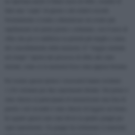
ne ripristina anche il futuro tasso di oblio, creando di
fatto una “copia” di queste e dei relativi ricordi.
Normalmente si tende a dimenticare un evento più
rapidamente nei primi giorni o settimane, con il tasso di
oblio che poi si stabilizza su periodi più lunghi a causa
del consolidamento della memoria. Il “viaggio mentale
nel tempo” riporta tale processo di oblio allo stato
iniziale, come se la memoria fosse stata appena formata.
Per testare questa ipotesi i ricercatori hanno reclutato
1.216 volontari per due esperimenti distinti. Nel primo è
stato chiesto ai partecipanti di memorizzare una lista di
parole e nel secondo è stato chiesto di leggere un brano.
In seguito questi sono stati divisi in quattro gruppi per
ogni esperimento. Un gruppo ha richiamato il materiale