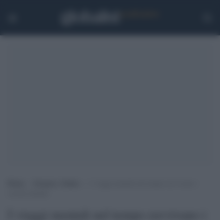
Home
>
Scienza e Salute
>
I viaggi mentali nel tempo ravvivano i
ricordi sbiaditi
I viaggi mentali nel tempo ravvivano i