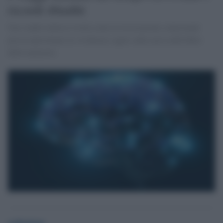
ricordi sbiaditi
Uno studio tedesco rivela come la rievocazione contestuale
possa ripristinare la vividezza e agire sulla curva dell'oblio
delle memorie.
redazione