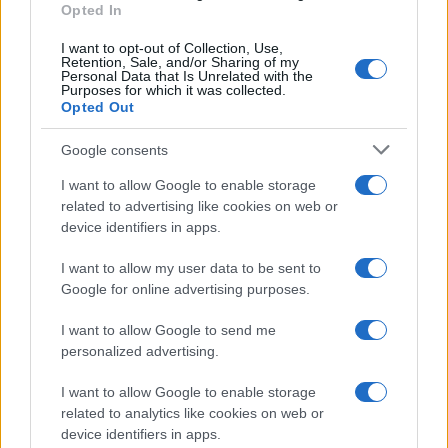
Opted In
I want to opt-out of Collection, Use,
Retention, Sale, and/or Sharing of my
Personal Data that Is Unrelated with the
Purposes for which it was collected.
Opted Out
Syndication
Culture
Google consents
Salute
Globalist
I want to allow Google to enable storage
related to advertising like cookies on web or
Megachip
Globalscience
device identifiers in apps.
GiULia
Globalsport
I want to allow my user data to be sent to
Google for online advertising purposes.
Prima Pagina
I want to allow Google to send me
personalized advertising.
Giornale dello
Chi siamo
I want to allow Google to enable storage
Spettacolo
related to analytics like cookies on web or
Contributors
device identifiers in apps.