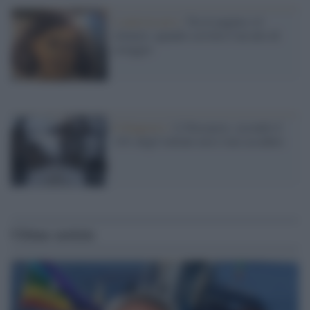
L'anniversario /
Tra le pagine e il
silenzio: quando scrivere è un atto di
coraggio
Il Rapporto /
L'Olocausto, secondo il
14% degli italiani non è mai accaduto
Ultime notizie