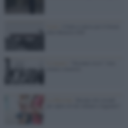
Eventi /
L'Italia si unisce per il Giorno
della Memoria 2026
Il romanzo /
“Decennio rosso”: lotta
armata e memoria
La riflessione /
Bastano otto secondi
per capire ciò che vediamo e leggiamo?