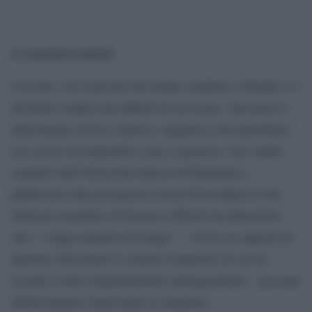
Lorenzo Lazzeri
di
I ricordi, con il passare del tempo, tendono a sbiadire e a
diventare sempre più difficili da rievocare. Una nuova e
affascinante ricerca, tuttavia, suggerisce che potrebbero
non essere irrecuperabili come si pensava. Uno studio
condotto dall’Università tedesca di Ratisbona e
pubblicato sulla prestigiosa rivista Proceedings of the
National Academy of Sciences (PNAS) ha dimostrato
che i “viaggi mentali nel tempo” – ovvero la capacità di
riportare alla mente il contesto temporale in cui un
ricordo è stato originariamente immagazzinato – possono
effettivamente ringiovanire le memorie.