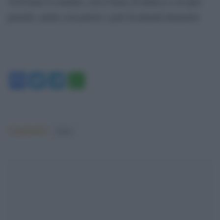
10.Evitare il contatto, con il fumo di tabacco e in quel
periodo, anche con polveri o peli di animali domestici
Facebook
Twitter
Telegram
WhatsApp
Argomenti:
Salute