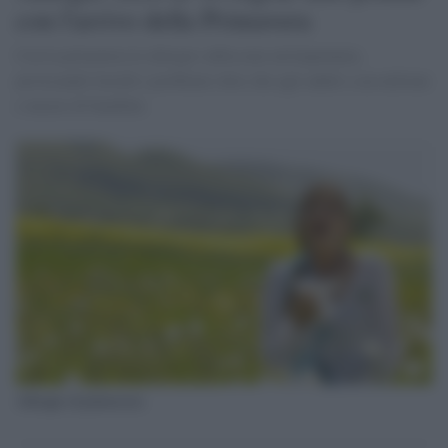
con l'arrivo della Primavera
Con la primavera le allergie subiscono un'impennata,
provocando fastidi e problemi oltre che agli adulti a un milione
e mezzo di bambini.
Allergie di primavera