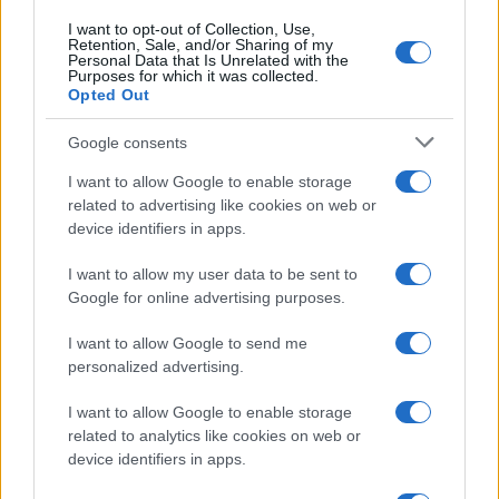
I want to opt-out of Collection, Use,
Retention, Sale, and/or Sharing of my
Personal Data that Is Unrelated with the
Purposes for which it was collected.
Opted Out
Syndication
Culture
Google consents
Salute
Globalist
I want to allow Google to enable storage
related to advertising like cookies on web or
Megachip
Globalscience
device identifiers in apps.
GiULia
Globalsport
I want to allow my user data to be sent to
Google for online advertising purposes.
Prima Pagina
I want to allow Google to send me
personalized advertising.
Giornale dello
Chi siamo
I want to allow Google to enable storage
Spettacolo
related to analytics like cookies on web or
Contributors
device identifiers in apps.
Wondernet
Facebook