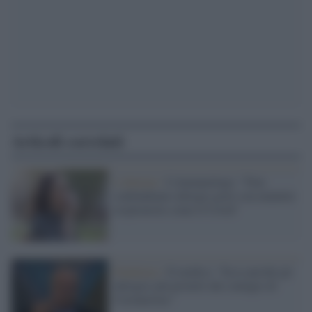
Articoli correlati
L'allarme /
L'immunologo: "Non
confondiamo allergie gravi con malattie
respiratorie come il Covid"
Pandemia /
Il medico: "Ecco perché gli
allergici più protetti dal contagio di
Coronavirus"