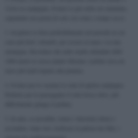
vivere in campagna. Evitare le gite nelle ore mattutine,
soprattutto nei giorni di sole con vento e tempo secco.
3. Scegliere le ferie preferibilmente nel periodo in cui
sono più forti i disturbi, per recarsi al mare o in alta
montagna. Ricordare che nelle medie altitudini (600-
1000 metri) le stesse piante liberano i pollini circa un
mese più tardi rispetto alla pianura.
4. Evitare per le vacanze le zone di aperta campagna.
Preferire per le passeggiate il sotto bosco dove, più
difficilmente giunge il polline.
5. In auto, se possibile, tenere i finestrini chiusi e
accendere, dopo aver verificato la pulizia dei filtri, i
sistemi di condizionamento.