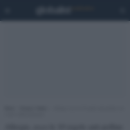
Home
>
Scienza e Salute
>
Allergie, ecco le 10 regole anti-polline con
l’arrivo della Primavera
Allergie, ecco le 10 regole anti-polline