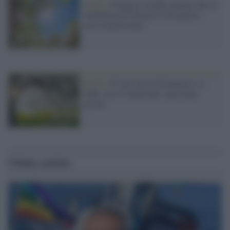
Meteo /
Pioggia e freddo almeno fino al
weekend, poi inizierà la Primavera:
ecco le previsioni
Meteo /
E' arrivata la Primavera e si
vede: ecco il meteo per i prossimi
giorni
Ultime notizie