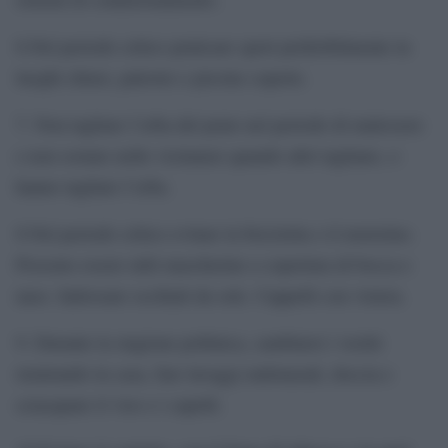
6.Nel periodo critico praticare sport preferibilmente in
luoghi chiusi, palestre e piscine coperte.
7. Non tagliare l’erba del prato nel periodo di malessere
e non sostare nelle vicinanze quando altri tagliano, o
hanno tagliato l’erba.
8.Nel periodo critico evitare la bicicletta o il motorino.
Possono essere utili mascherine a copertura di bocca e
naso. Indossare occhiali da sole. Cappelli con visiera.
9. Durante la stagione pollinica, cambiarsi i vestiti
rientrando in casa, fare lavaggi endonasali, doccia e
sciacquare il viso e i capelli.