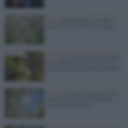
Salute /
Primo maggio è il 'D-Day': il
giorno dell'esplosione delle allergie
Meteo /
Il 21 marzo inizia la Primavera
ma il maltempo non è d'accordo: ecco
le previsioni per la settimana di Pasqua
Meteo /
La pioggia sta finendo, ancora
qualche ora e arriverà la Primavera... e
il primo caldo africano