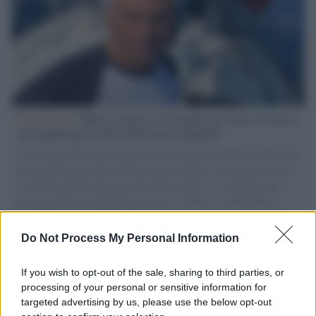
L'intervista /
Marco Croatti e la Flottilla per Gaza: le nostre
vele gonfie grazie alla sollevazione popolare
Il Senatore M5S racconta la sua esperienza sulle barche cariche di
aiuti umanitari assalite dall'esercito israeliano. Una guerra atroce,
il tentativo di disumanizzazione delle vittime, il servilismo del
governo italiano e degli altri europei, il ritorno al colonialismo.
L'importanza dei movimenti.
Do Not Process My Personal Information
Palestina /
Il Board of Peace di Trump assegna il primo
contratto per un rudimentale avamposto militare a Gaza
If you wish to opt-out of the sale, sharing to third parties, or
processing of your personal or sensitive information for
targeted advertising by us, please use the below opt-out