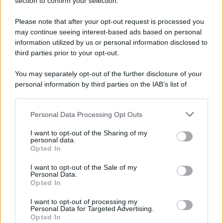
section to confirm your selection.
L'evento /
La Sila diventa un palcoscenico naturale: nasce “A
Farla Amare Comincia Tu – Opera Sila”
Please note that after your opt-out request is processed you
may continue seeing interest-based ads based on personal
information utilized by us or personal information disclosed to
third parties prior to your opt-out.
Il ricordo /
Le radici di Francesco Guccini
You may separately opt-out of the further disclosure of your
personal information by third parties on the IAB’s list of
downstream participants.
Personal Data Processing Opt Outs
This information may also be disclosed by us to third parties
L'anniversario /
90 anni di Yves Saint Laurent, tra moda e
on the IAB’s List of Downstream Participants that may further
I want to opt-out of the Sharing of my
scandali
disclose it to other third parties.
personal data.
Opted In
Please note that this website/app uses one or more Google
services and may gather and store information including but
I want to opt-out of the Sale of my
Personal Data.
not limited to your visit or usage behaviour. You may click to
Opted In
grant or deny consent to Google and its third-party tags to
use your data for below specified purposes in below Google
I want to opt-out of processing my
consent section.
Personal Data for Targeted Advertising.
Opted In