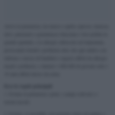
Arriva la primavera, tra marzo e aprile cipressi, mimose,
ulivi, parietarie e graminacee rilasciano i loro pollini in
grande quantità, e le allergie subiscono un’impennata,
provocando fastidi e problemi oltre che agli adulti a un
milione e mezzo di bambini e ragazzi affetti da allergie
nasali e pollinosi, e almeno 1.000.000 di giovani sotto i
18 anni affetti invece da asma.
Ecco le regole principali
1. Evitare in primavera i prati, i campi coltivati e i
terreni incolti.
2. Evitare, se possibile, nel periodo critico di andare o