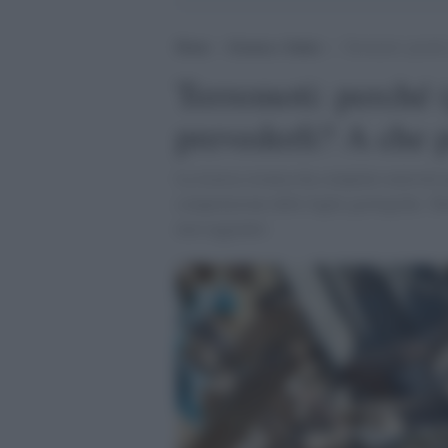
Home
>
Scienza e Salute
>
Terremoti: perché 
Terremoti: perché 
prevederli? A che p
La ricerca sismica ha compiuto notevoli p
comprensione delle faglie geologiche. Tut
non raggiunto