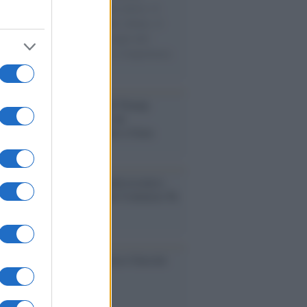
sercito israeliano. Una guerra atroce, il
ivo di disumanizzazione delle vittime, il
ismo del governo italiano e degli altri
ei, il ritorno al colonialismo. L'importanza
ovimenti.
tina /
Il Board of Peace di Trump
na il primo contratto per un
mentale avamposto militare a Gaza
nto /
La Sila diventa un palcoscenico
rale: nasce “A Farla Amare Comincia Tu
ra Sila”
cordo /
Le radici di Francesco Guccini