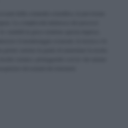
cessanti della comunità scientifica, la previsione
igma. La complessità intrinseca dei processi
 le variabili in gioco rendono questa impresa
traverso il monitoraggio avanzato, la ricerca e lo
un giorno saremo in grado di aumentare la nostra
 rischio sismico, proteggendo così le vite umane
nseguenze devastanti dei terremoti.
pp