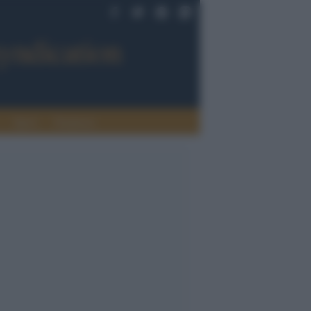
Sport
Tendenze