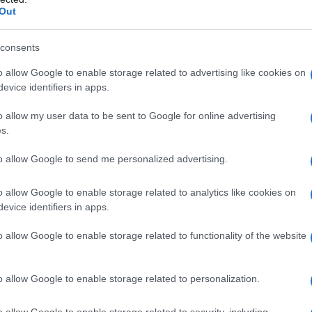
dall'e
enza.
Out
tentat
erazioni tra le placche tettoniche sono
servil
consents
rosi fattori, tra cui la viscosità delle rocce e la
europ
dei m
o allow Google to enable storage related to advertising like cookies on
e.
evice identifiers in apps.
formazione delle rocce nelle faglie può seguire
Pales
o allow my user data to be sent to Google for online advertising
asseg
o difficile predire quando si verificherà un
s.
rudi
to allow Google to send me personalized advertising.
L'eve
o allow Google to enable storage related to analytics like cookies on
natu
evice identifiers in apps.
i scienziati classificano le regioni in base alla
– Ope
. Queste classificazioni si basano su dati storici e
o allow Google to enable storage related to functionality of the website
smiche sono suddivise in “zone di subduzione”,
Il ri
zone di faglia”, dove le placche scorrono una
o allow Google to enable storage related to personalization.
e classificazioni non possono prevedere quando un
o allow Google to enable storage related to security, including