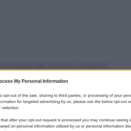
otevole impatto sulla vita umana e sull’ambiente,
ecoli. La domanda che spesso ci poniamo è:
ocess My Personal Information
edere i terremoti?” In questo breve saggio
se ragioni dietro questa impossibilità,
to opt-out of the sale, sharing to third parties, or processing of your per
sione pre-terremoto, la definizione delle aree
formation for targeted advertising by us, please use the below opt-out s
 selection.
migliorare la nostra comprensione e la previsione
 that after your opt-out request is processed you may continue seeing i
ased on personal information utilized by us or personal information dis