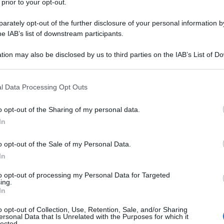
 prior to your opt-out.
rately opt-out of the further disclosure of your personal information by
 rilascio improvviso di energia accumulata nelle
he IAB’s list of downstream participants.
e faglie sono regioni di stress geologico in cui si
Ulti
tion may also be disclosed by us to third parties on the IAB’s List of 
cche tettoniche. La vasta complessità di variabili
 that may further disclose it to other third parties.
cile prevedere quando e dove si verificherà un
 that this website/app uses one or more Google services and may gath
l Data Processing Opt Outs
including but not limited to your visit or usage behaviour. You may click 
 to Google and its third-party tags to use your data for below specifi
o opt-out of the Sharing of my personal data.
ogle consent section.
moto
In
evoli progressi nel monitoraggio dell’attività
o opt-out of the Sale of my Personal Data.
In
faglie geologiche. Tuttavia, la previsione pre-
L'int
raggiunto. Alcuni dei motivi chiave includono:
to opt-out of processing my Personal Data for Targeted
Gaza:
ing.
In
solle
ale:
Le faglie geologiche non seguono un
Il Se
o opt-out of Collection, Use, Retention, Sale, and/or Sharing
ità può variare notevolmente in termini di
ersonal Data that Is Unrelated with the Purposes for which it
barch
lected.