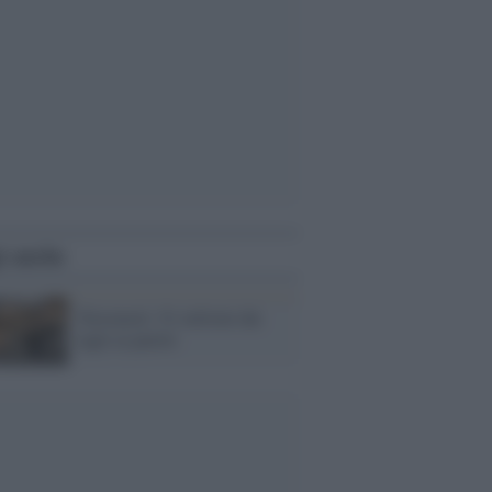
i anche
Terremoti: 91 milioni dai
tagli ai partiti