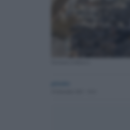
Terremoto in Marocco
globalist
10 Settembre 2023 - 18.41