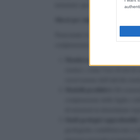
terremoto specifico si verificherà i
authenti
Sforzi per migliorare la previsio
Nonostante le sfide, gli scienziati
comprensione e la previsione dei t
Monitoraggio avanzato:
Gli 
sismico, come l’uso di reti di
osservazione dell’attività sism
Modelli predittivi:
Gli scienzi
comprensione delle faglie e del
di terremoti in determinate reg
Studi geologici approfonditi:
geologiche contribuiscono a mi
processi associati ai terremoti.