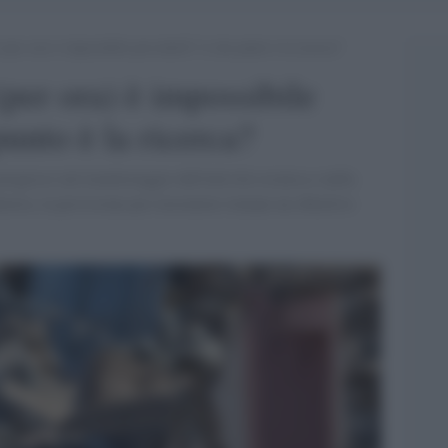
(per ora) è impossibile prevederli? A che punto è la ricerca?
(per ora) è impossibile
unto è la ricerca?
rogressi nel monitoraggio dell'attività sismica e nella
tavia, la previsione pre-terremoto rimane un obiettivo