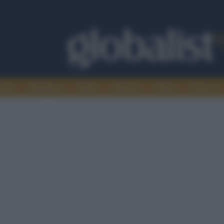
omia
Intelligence
Media
Ambiente
Cultura
Scienza