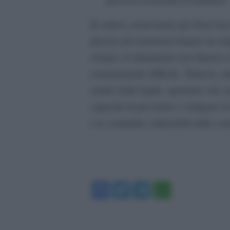
In sintesi, nonostante gli sforzi in
precisa dei terremoti rimane un en
sismici, le dinamiche non lineari e
estremamente difficile. Tuttavia, at
studio delle faglie, speriamo che 
capacità di prevedere e mitigare il
e le comunità vulnerabili dalle co
Facebook
Twitter
Telegram
WhatsA