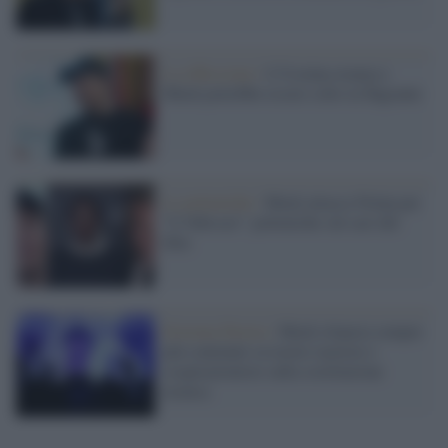
La riflessione /
L'Ucraina avanza e
Musk potrebbe essere colto in flagrante
Le polemiche /
Musk attacca Nolan per
“L’Odissea”: polemiche sul cast del
film
Estrema Destra /
Musk rilancia sempre
più contenuti su teorie razziste e
cospirazioniste sulla sostituzione
etcnica