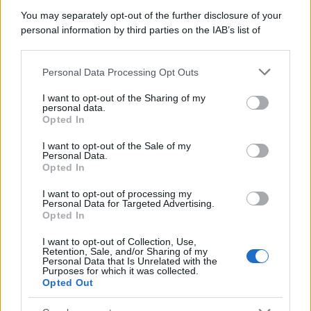
Tel Aviv /
Netanyahu si smarca da Trump: "Israele farà tutto
You may separately opt-out of the further disclosure of your
quello che è necessario per la sua sicurezza"
personal information by third parties on the IAB’s list of
downstream participants.
Personal Data Processing Opt Outs
This information may also be disclosed by us to third parties
La riflessione /
Pace, disarmo e Ucraina: il centrosinistra
on the IAB’s List of Downstream Participants that may further
I want to opt-out of the Sharing of my
non trasformi il riarmo europeo in una battaglia interna per
disclose it to other third parties.
personal data.
le primarie
Opted In
Please note that this website/app uses one or more Google
services and may gather and store information including but
I want to opt-out of the Sale of my
Personal Data.
not limited to your visit or usage behaviour. You may click to
Opted In
grant or deny consent to Google and its third-party tags to
use your data for below specified purposes in below Google
I want to opt-out of processing my
consent section.
Personal Data for Targeted Advertising.
Opted In
I want to opt-out of Collection, Use,
Retention, Sale, and/or Sharing of my
Personal Data that Is Unrelated with the
Purposes for which it was collected.
Opted Out
Syndication
Culture