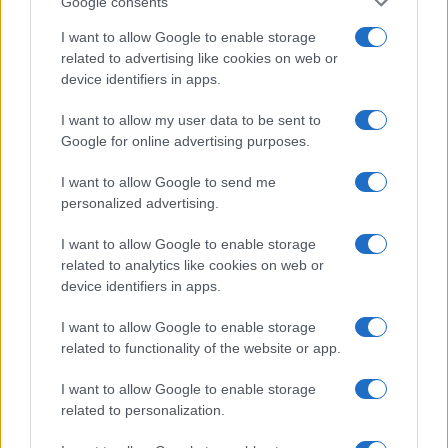
Google consents
Salute
Globalist
I want to allow Google to enable storage
related to advertising like cookies on web or
Megachip
Globalscience
device identifiers in apps.
GiULia
Globalsport
I want to allow my user data to be sent to
Google for online advertising purposes.
Prima Pagina
I want to allow Google to send me
personalized advertising.
Giornale dello
Chi siamo
I want to allow Google to enable storage
Spettacolo
related to analytics like cookies on web or
Contributors
device identifiers in apps.
Wondernet
Facebook
I want to allow Google to enable storage
Giuliana Sgrena
related to functionality of the website or app.
Twitter
I want to allow Google to enable storage
Google News
related to personalization.
Mastodon