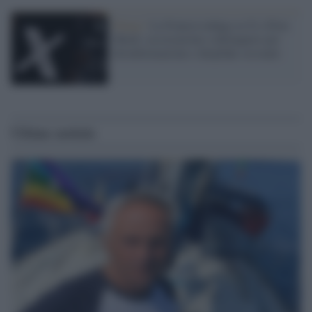
Parigi /
La Francia indaga su X e Elon
Musk: associazione a delinquere per
disinformazione e deepfake sessuale
Ultime notizie