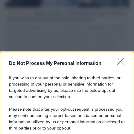
L'intervista /
Marco Croatti e la Flottilla per Gaza: le nostre
vele gonfie grazie alla sollevazione popolare
Il Senatore M5S racconta la sua esperienza sulle barche cariche di
aiuti umanitari assalite dall'esercito israeliano. Una guerra atroce,
il tentativo di disumanizzazione delle vittime, il servilismo del
governo italiano e degli altri europei, il ritorno al colonialismo.
L'importanza dei movimenti.
Do Not Process My Personal Information
Perché i centri di intrattenimento per famiglie investono in
attrazioni ad alta tecnologia
If you wish to opt-out of the sale, sharing to third parties, or
processing of your personal or sensitive information for
targeted advertising by us, please use the below opt-out
section to confirm your selection.
Il conflitto /
La mafia russa e l'arma del caos
Please note that after your opt-out request is processed you
may continue seeing interest-based ads based on personal
information utilized by us or personal information disclosed to
third parties prior to your opt-out.