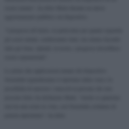
essere umano”, ha detto Musk durante un atteso
aggiornamento pubblico sul dispositivo.
“I progressi all’inizio, in particolare per quanto riguarda
gli esseri umani, sembreranno lenti, ma stiamo facendo
tutto per bene. Quindi, in teoria, i progressi dovrebbero
essere esponenziali”.
Le prime due applicazioni umane del dispositivo
Neuralink riguarderanno il ripristino della vista e la
possibilità di muovere i muscoli in persone che non
possono farlo, ha dichiarato Musk. “Anche se qualcuno
non ha mai avuto la vista, con Neuralink crediamo di
poterla ripristinare”, ha detto.