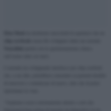
Elon Musk
ha dichiarato mercoledì di aspettarsi che un
chip cerebrale
senza fili sviluppato dalla sua azienda
Neuralink
partirà con la sperimentazione clinica
sull’uomo entro sei mesi.
L’azienda sta sviluppando interfacce per chip cerebrali
che, a suo dire, potrebbero consentire ai pazienti disabili
di muoversi e comunicare di nuovo, oltre che di poter
ripristinare la vista.
“Vogliamo essere estremamente attenti e certi che
funzionerà bene prima di inserire un dispositivo in un