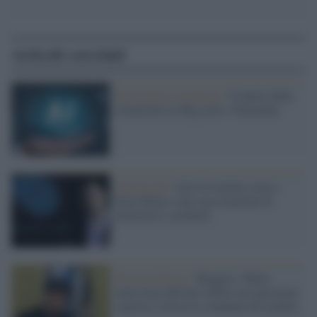
Articoli correlati
Intelligenza Artificiale /
Il punto della
situazione tra Big tech e Neuralink
NeuraLink /
Arriva il primo stop a
Elon Musk e alla sua creazione di
dispositivi cerebrali
Estrema Destra /
Roggero: Musk
interviene dall'alto dellla sua ignoranza
caprina e invoca la condanna dei giudici