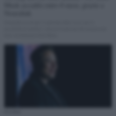
Musk accadrà entro 6 mesi, grazie a
Neuralink
Neuralink servirà per il ripristino della vista e per la
possibilità di muovere i muscoli in persone che non possono
farlo, ha dichiarato Elon Musk.
Elon Musk