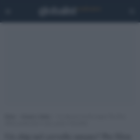
Home
>
Scienza e Salute
>
Un chip nel cervello umano? Per Elon
Musk accadrà entro 6 mesi, grazie a Neuralink
Un chip nel cervello umano? Per Elon