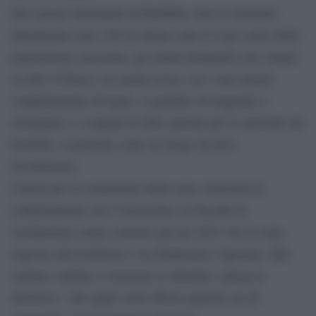
Nel carcere femminile di Rebibbia, dove le detenute
attualmente sono 320 (le donne sono il 4 per cento della
popolazione carceraria, gli istituti femminili solo cinque
in tutto il Paese), la casetta rossa, con i suoi interni
completamente di legno, il giardino di magnolie e
melograni e i cespugli di ribes pensati per le merende dei
bambini, si presenta come un luogo da dove
ricominciare.
I lavori per la costruzione della casa, realizzata in
collaborazione con l’Università e la Facoltà di
Architettura, erano conclusi già nel 2019. Poi lo stop
imposto dal lockdown e ora finalmente l’apertura. Qui
saranno ospitate a rotazione le detenute, spiega la
direttrice, “alle quali verrà offerta qualche ora di