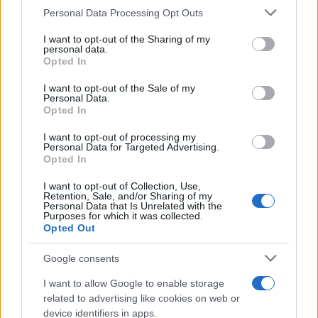
Personal Data Processing Opt Outs
This information may also be disclosed by us to third parties
Il medagliere /
Europei di nuoto: Pellecani guida una super
on the IAB’s List of Downstream Participants that may further
I want to opt-out of the Sharing of my
Italia
disclose it to other third parties.
personal data.
Opted In
Please note that this website/app uses one or more Google
services and may gather and store information including but
I want to opt-out of the Sale of my
Personal Data.
not limited to your visit or usage behaviour. You may click to
Opted In
grant or deny consent to Google and its third-party tags to
use your data for below specified purposes in below Google
I want to opt-out of processing my
consent section.
Personal Data for Targeted Advertising.
Opted In
I want to opt-out of Collection, Use,
Retention, Sale, and/or Sharing of my
Personal Data that Is Unrelated with the
Purposes for which it was collected.
Opted Out
Syndication
Culture
Google consents
Salute
Globalist
I want to allow Google to enable storage
related to advertising like cookies on web or
Megachip
Globalscience
device identifiers in apps.