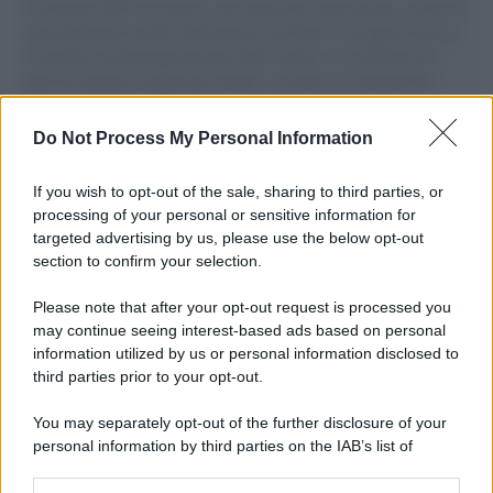
Il Senatore M5S racconta la sua esperienza sulle barche cariche di
aiuti umanitari assalite dall'esercito israeliano. Una guerra atroce,
il tentativo di disumanizzazione delle vittime, il servilismo del
governo italiano e degli altri europei, il ritorno al colonialismo.
L'importanza dei movimenti.
Do Not Process My Personal Information
Il caso /
Trump ha quasi esaurito l'arsenale Usa, ma il
tycoon smentisce
If you wish to opt-out of the sale, sharing to third parties, or
processing of your personal or sensitive information for
targeted advertising by us, please use the below opt-out
section to confirm your selection.
Chiesa /
Papa Leone XIV denuncia le violenze in Ucraina e
Russia e chiede il rispetto del diritto umanitario e della
Please note that after your opt-out request is processed you
diplomazia
may continue seeing interest-based ads based on personal
information utilized by us or personal information disclosed to
third parties prior to your opt-out.
Il centenario /
A L'Aquila arriva la mostra "Tito, 100 anni
You may separately opt-out of the further disclosure of your
attraverso la forma"
personal information by third parties on the IAB’s list of
downstream participants.