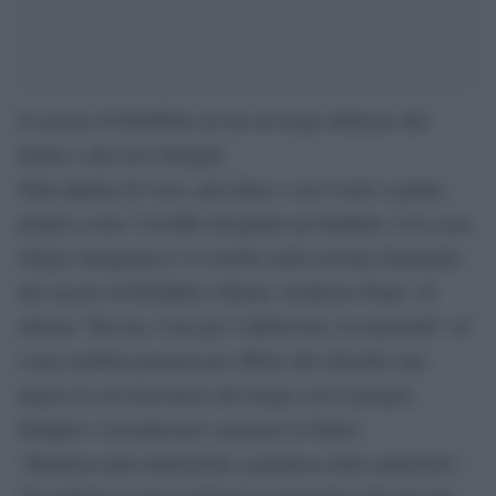
Il carcere di Rebibbia ora ha un luogo dedicate alle
donne e alle loro famiglie.
Tutta dipinta di rosso, piccolina e con il tetto a punta,
proprio come l’avrebbe disegnata un bambino. È la casa-
rifugio inaugurata il 19 ottobre nella sezione femminile
del carcere di Rebibbia a Roma, da Renzo Piano. Si
chiama “Ma.ma, Casa per l’affettività e la maternità” ed
è una struttura pensata per offrire alle detenute uno
spazio in cui trascorrere del tempo con le proprie
famiglie e ricominciare a pensare al futuro.
“Modesta nelle dimensioni, grandiosa nelle ambizioni”,