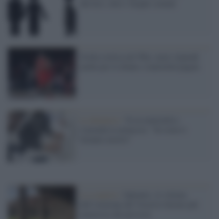
davvero, oltre i luoghi comuni
Svolta storica nel Nba: maxi stipendi
anche per le donne e maternità pagata
La denuncia /
Va in maternità e
l'azienda la minaccia: "Se torni ti
faranno morire"
La scoperta /
Oplontis, le vittime
dell’eruzione del Vesuvio furono più
numerose del previsto