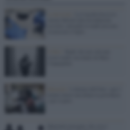
La decisione /
La Consulta boccia le
'norme Meloni'sulla fecondazione
assistita: entrambe le madri possono
riconoscere il figlio
Il libro /
Madri che non volevano
essere madri raccontate da Mara
Cinquepalmi
Maternità /
L'allarme dell'Oms: ogni 2
minuti muore una donna in gravidanza
o per il parto
Maternità surrogata: che cosa è