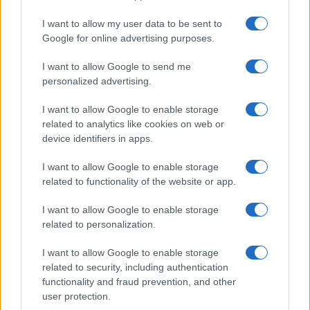
GiULia
Globalsport
I want to allow my user data to be sent to
Google for online advertising purposes.
Prima Pagina
I want to allow Google to send me
personalized advertising.
Giornale dello
Chi siamo
I want to allow Google to enable storage
Spettacolo
related to analytics like cookies on web or
Contributors
device identifiers in apps.
Wondernet
Facebook
I want to allow Google to enable storage
Giuliana Sgrena
related to functionality of the website or app.
Twitter
I want to allow Google to enable storage
Google News
related to personalization.
Mastodon
I want to allow Google to enable storage
related to security, including authentication
Cookie Policy
functionality and fraud prevention, and other
user protection.
Preferenze Privacy