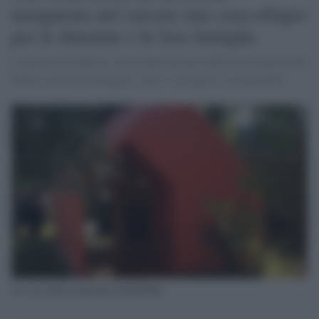
inaugurata nel carcere una casa-rifugio
per le detenute e le loro famiglie
La piccola struttura è stata realizzata per offrire uno spazio alle
donne e alle loro famiglie e farle "riscoprire" la maternità.
La casa della maternità di Rebibbia