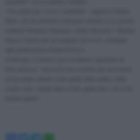
normalità” con le rispettive famiglie.
“Uno spazio per vivere i sentimenti”, suggerisce Renzo
Piano, che ha realizzato il progetto insieme ai tre giovani
architetti Tommaso Marenaci, Attilio Mazzetto e Martina
Passeri, borsisti del suo progetto del G124, coordinati
dalla professoressa Pisana Posocco.
D’altronde, il carcere è per l’architetto argomento di
forte interesse: “non ne ho mai costruito uno ma il tema
mi ha sempre attratto come quello della sanità e della
scuola: sono i luoghi della civiltà, quelli dove i riti civili
trovano spazio”.
Facebook
Twitter
Telegram
WhatsApp