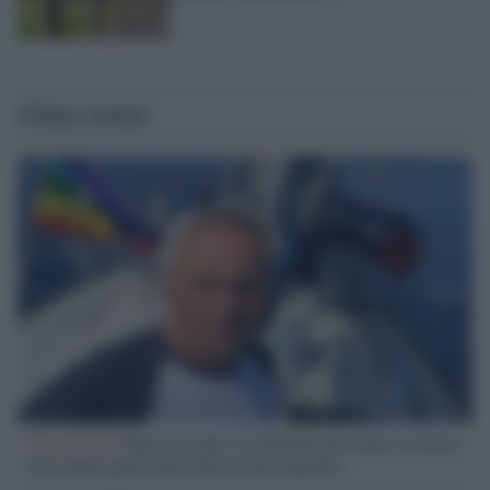
Ultime notizie
L'intervista /
Marco Croatti e la Flottilla per Gaza: le nostre
vele gonfie grazie alla sollevazione popolare