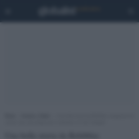
Home
>
Scienza e Salute
>
Una bella storia da Rebibbia: inaugurata nel
carcere una casa-rifugio per le detenute e le loro famiglie
Una bella storia da Rebibbia: