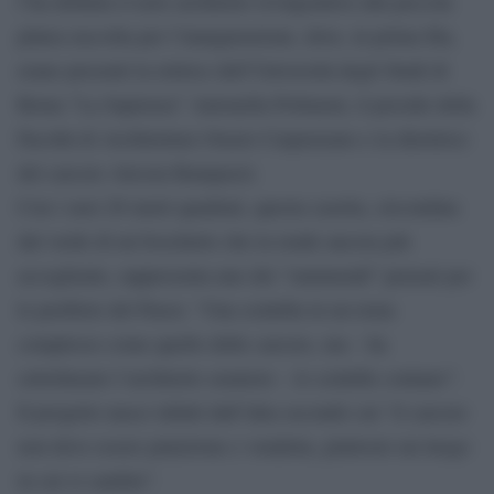
l’ha definita il noto architetto rivolgendosi alla piccola
platea raccolta per l’inaugurazione, dove, in prima fila,
erano presenti la rettrice dell’Università degli Studi di
Roma “La Sapienza” Antonella Polimeni, il preside della
Facoltà di Architettura Orazio Carpenzano e la direttrice
del carcere Alessia Rampazzi.
Con i suoi 28 metri quadrati, questa casetta, circondata
dal verde di un boschetto che la rende ancora più
accogliente, rappresenta uno dei “rammendi” pensati per
le periferie del Paese: “Una scintilla in un tema
complesso come quello delle carcere, ma – ha
sottolineato l’architetto senatore – le scintille contano”.
Il progetto nasce infatti dall’idea secondo cui “il carcere
non deve essere punizione e vendetta, piuttosto un luogo
in cui si cambia”.