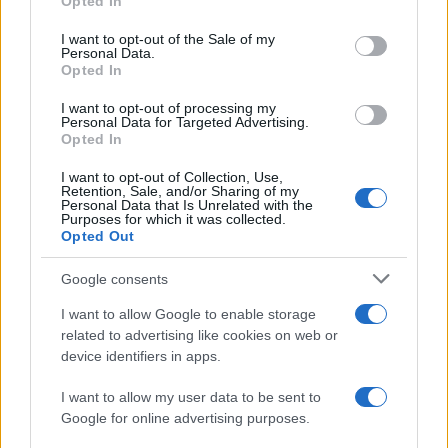
Opted In
Please note that this website/app uses one or more Google
services and may gather and store information including but
I want to opt-out of the Sale of my
Personal Data.
not limited to your visit or usage behaviour. You may click to
Opted In
grant or deny consent to Google and its third-party tags to
use your data for below specified purposes in below Google
I want to opt-out of processing my
consent section.
Personal Data for Targeted Advertising.
Opted In
I want to opt-out of Collection, Use,
Retention, Sale, and/or Sharing of my
Personal Data that Is Unrelated with the
Purposes for which it was collected.
Opted Out
Syndication
Culture
Google consents
Salute
Globalist
I want to allow Google to enable storage
related to advertising like cookies on web or
Megachip
Globalscience
device identifiers in apps.
GiULia
Globalsport
I want to allow my user data to be sent to
Google for online advertising purposes.
Prima Pagina