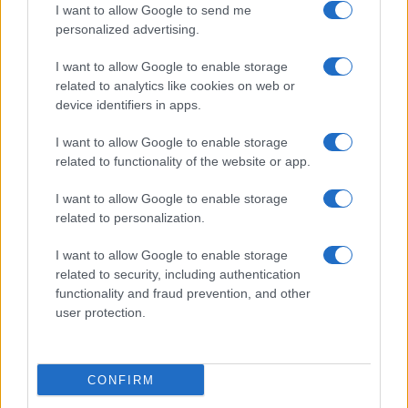
I want to allow Google to send me
personalized advertising.
Giornale dello
Chi siamo
I want to allow Google to enable storage
Spettacolo
related to analytics like cookies on web or
Contributors
device identifiers in apps.
Wondernet
Facebook
I want to allow Google to enable storage
Giuliana Sgrena
related to functionality of the website or app.
Twitter
I want to allow Google to enable storage
Google News
related to personalization.
Mastodon
I want to allow Google to enable storage
related to security, including authentication
Cookie Policy
functionality and fraud prevention, and other
user protection.
Preferenze Privacy
CONFIRM