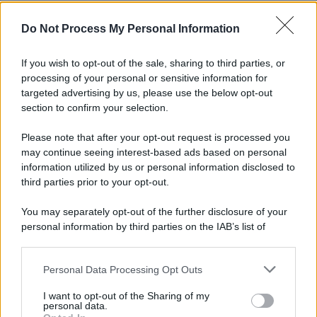
L'importanza dei movimenti.
Do Not Process My Personal Information
Tendenze /
Sale il numero degli acquisti online in Europa e
aumentano le vendite di articoli second hand
If you wish to opt-out of the sale, sharing to third parties, or
processing of your personal or sensitive information for
targeted advertising by us, please use the below opt-out
section to confirm your selection.
Pd /
Un partito progressista e di sinistra che si spacca sul
riarmo ha un serio problema
Please note that after your opt-out request is processed you
may continue seeing interest-based ads based on personal
information utilized by us or personal information disclosed to
third parties prior to your opt-out.
Il caso /
Trump ha quasi esaurito l'arsenale Usa, ma il
You may separately opt-out of the further disclosure of your
tycoon smentisce
personal information by third parties on the IAB’s list of
downstream participants.
Personal Data Processing Opt Outs
This information may also be disclosed by us to third parties
La banca /
Caso Mps: i pm milanesi ora vogliono vederci
on the IAB’s List of Downstream Participants that may further
I want to opt-out of the Sharing of my
chiaro sulle “chat” tra un dirigente del Mef e alcuni ministri
disclose it to other third parties.
personal data.