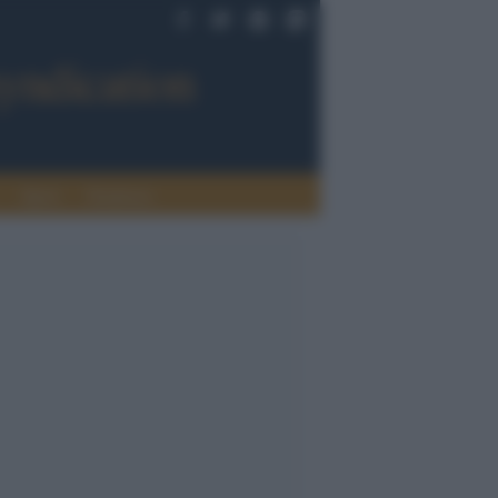
Sport
Tendenze