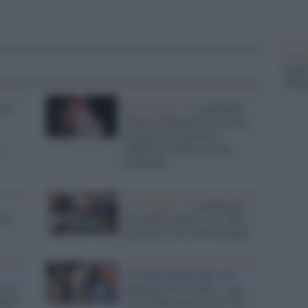
La b
vogli
dirig
na
Coronavirus /
A Auckland
(Nuova Zelanda) trovato un
singolo caso positivo:
lockdown totale per una
settimana
Il sondaggio /
L'andamento
id:
dei partiti politici nel 2021:
ecco chi se l'è cavata meglio
Gli inaccettabili dati sui
uori
femminicidi in Italia: sono
glio
38 le donne uccise nel 2021