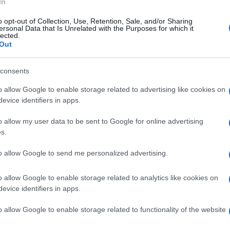
In
 la città giapponese di Osaka, mentre la terza
o opt-out of Collection, Use, Retention, Sale, and/or Sharing
e.
ersonal Data that Is Unrelated with the Purposes for which it
lected.
Out
si trova la capitale della Nuova Zelanda:
Ulti
consents
esso molto meno vivibili di quanto lo erano
o allow Google to enable storage related to advertising like cookies on
evice identifiers in apps.
sservato che regioni come l’Europa sono state
 sottolinea l’Eiu precisando che “le città
o allow my user data to be sent to Google for online advertising
s.
te male nell’edizione di quest’anno”.
to allow Google to send me personalized advertising.
l primo posto al dodicesimo. La capitale
a per diversi anni.
o allow Google to enable storage related to analytics like cookies on
evice identifiers in apps.
L'int
demia a modificare profondamente la classifica,
Gaza:
o allow Google to enable storage related to functionality of the website
solle
 città del Vecchio Continente.