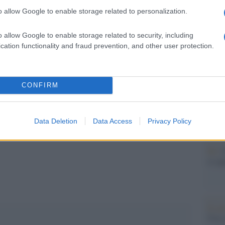
Il Se
o allow Google to enable storage related to personalization.
barch
ne invece la città del mondo dove la vita è più
dall'e
e che continua.
tentat
o allow Google to enable storage related to security, including
servil
cation functionality and fraud prevention, and other user protection.
ssifica spiccano Lagos, Algeri, Caracas e Tripoli.
europ
dei m
CONFIRM
Tend
onlin
artic
Data Deletion
Data Access
Privacy Policy
pp
Pd /
si sp
Il ca
Usa, 