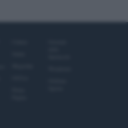
Culture
Giornale
dello
Salute
Spettacolo
Megachip
nce
Wondernet
GiULia
Giuliana
Sgrena
Prima
Pagina