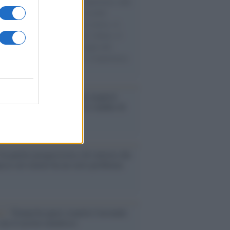
natore M5S racconta la sua esperienza sulle
e cariche di aiuti umanitari assalite
sercito israeliano. Una guerra atroce, il
ivo di disumanizzazione delle vittime, il
ismo del governo italiano e degli altri
ei, il ritorno al colonialismo. L'importanza
ovimenti.
enze /
Sale il numero degli acquisti
e in Europa e aumentano le vendite di
oli second hand
Un partito progressista e di sinistra che
acca sul riarmo ha un serio problema
so /
Trump ha quasi esaurito l'arsenale
ma il tycoon smentisce