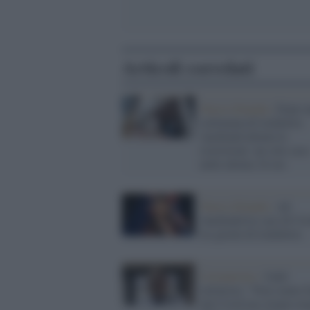
Articoli correlati
Nuova Zelanda /
Dopo u
settimana di lockdown
Auckland allenta le
restrizioni: un solo caso
nelle ultime 24 ore
Nuova Zelanda /
Ad
Auckland tre casi di Cov
tre giorni di lockdown
Coronavirus /
Galli
ottimista: "Non siamo f
dal Covid ma stiamo me