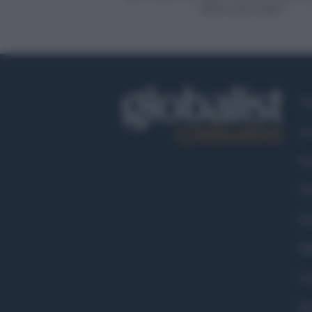
dello scorso anno"
Ch
Co
Fa
Tw
Go
Ma
Co
Pr