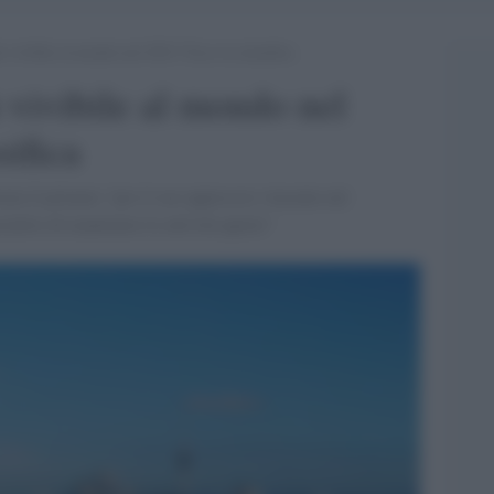
iù vivibile al mondo nel 2021? Ecco la classifica
ù vivibile al mondo nel
sifica
ata il primato "per il suo approccio vincente nel
ntito di mantenere le attività aperte"