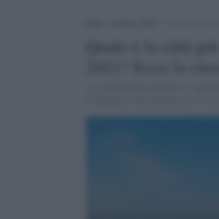
Home
>
Scienza e Salute
>
Quale è la città p
Quale è la città pi
2021? Ecco la clas
La città della Nuova Zelanda si è aggiudic
contenimento della pandemia, che ha conse