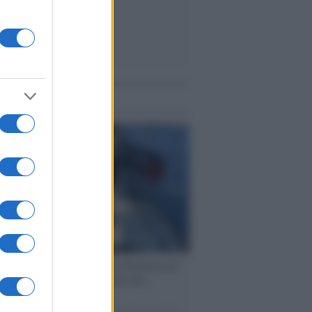
me notizie
ervista /
Marco Croatti e la Flottilla per
 le nostre vele gonfie grazie alla
vazione popolare