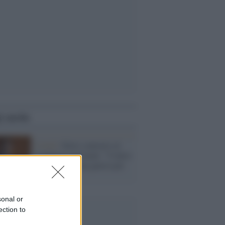
i anche
Covid /
Sileri contrario al
lockdown nazionale: "Contro
il virus sarà una guerra per
tutto il 2021"
sonal or
ection to