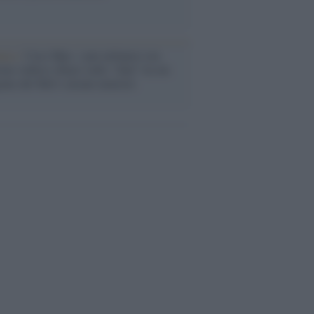
anca /
Caso Mps: i pm milanesi ora
ono vederci chiaro sulle “chat” tra un
ente del Mef e alcuni ministri