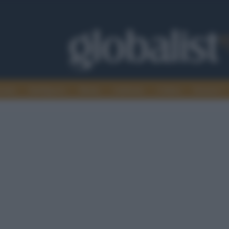
omia
Intelligence
Media
Ambiente
Cultura
Scienza