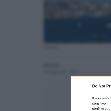
Auckland
globalist
10 Giugno 2021 - 09.13
Do Not Pr
If you wish 
sensitive in
confirm your