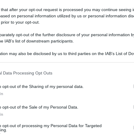
 that after your opt-out request is processed you may continue seeing i
ased on personal information utilized by us or personal information dis
 prior to your opt-out.
rately opt-out of the further disclosure of your personal information by
he IAB’s list of downstream participants.
tion may also be disclosed by us to third parties on the IAB’s List of 
a di poche città europee, anche a causa del
 that may further disclose it to other third parties.
articolar modo l’Oceania.
 that this website/app uses one or more Google services and may gath
l Data Processing Opt Outs
including but not limited to your visit or usage behaviour. You may click 
ù vivibile al mondo nel 2021 nella classifica
 to Google and its third-party tags to use your data for below specifi
o opt-out of the Sharing of my personal data.
Economist (Eiu).
ogle consent section.
In
ggiudicata il primato “per il suo approccio
o opt-out of the Sale of my Personal Data.
andemia di Covid-19, che ha consentito di
In
a l’Eiu.
to opt-out of processing my Personal Data for Targeted
ing.