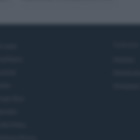
Syndication
i siamo
ntributors
Globalist
cebook
Globalscie
itter
Globalsport
ogle News
stodon
okie Policy
eferenze Privacy