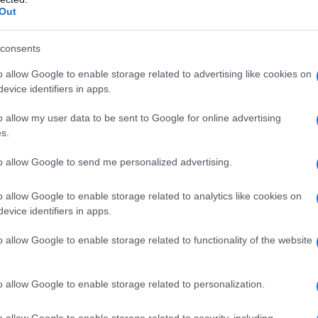
barch
Out
 tutela la qualità del progetto e il ruolo dei
dall'e
tentat
n luoghi dell’emergenze.
«La cooperazione,
servil
consents
afferma Marcello Rossi, del Consiglio nazionale
europ
o allow Google to enable storage related to advertising like cookies on
dei m
pite dell’incontro. «Soprattutto nella costruzione
evice identifiers in apps.
ciale della professione.
La figura dell’architetto
Il co
o allow my user data to be sent to Google for online advertising
essi che indirizzano il senso e il valore dello
s.
igura e nelle sue competenze si intrecciano, come
to allow Google to send me personalized advertising.
sionale, tematiche e problematiche tecniche e
etiche ed etiche in tutte le loro tante, diverse
o allow Google to enable storage related to analytics like cookies on
Tel 
evice identifiers in apps.
"Isra
la su
o allow Google to enable storage related to functionality of the website
 sociali al centro, dunque. «Come Ordine di
tempo questi argomenti, dando spazio a quella
La ri
o allow Google to enable storage related to personalization.
centr
e una parte laterale della professione
europ
o allow Google to enable storage related to security, including