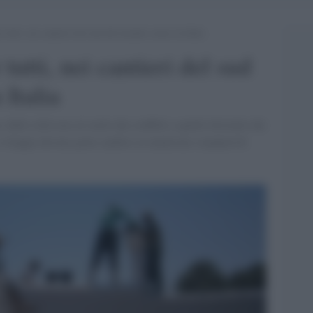
r tutti, nei cantieri del sud del mondo come in Italia
 tutti, nei cantieri del sud
Italia
dalle città rase al suolo dai conflitti a quelle distrutte dai
o sviluppo devono poter ambire ai medesimi standard di