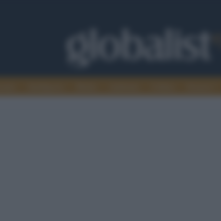
omia
Intelligence
Media
Ambiente
Cultura
Scienza