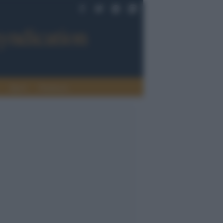
Sport
Tendenze