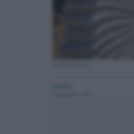
Architettura per tutti
globalist
1 Giugno 2021 - 20.23