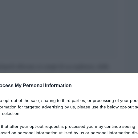
opoli africana ai campi di accoglienza, dalle
uelle distrutte da qualche disastro ambientale, la
 poter ambire ai medesimi standard di qualità.
ocess My Personal Information
dei professionisti dell’architettura, anche
to opt-out of the sale, sharing to third parties, or processing of your per
mergenza e povertà. A Parigi come nella Striscia
formation for targeted advertising by us, please use the below opt-out s
 selection.
ura della bellezza. L’Ordine e la Fondazione
Provincia di Milano progettano incontri formativi
 that after your opt-out request is processed you may continue seeing i
ased on personal information utilized by us or personal information dis
operazione internazionale, alla luce delle