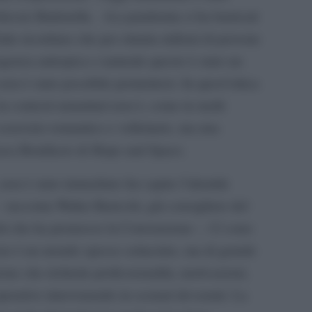
essio Battistella.
«La pandemia ci ha barricati
nite ricordano che per ottanta milioni di persone
rgenza antropica o naturale questo è stato un
 non è stato possibile permettersi. In quest’ottica
 in contesti umanitari non è, come in molti
sercizio romantico e velleitario, ma una
Luca Bonifacio di Hope and Space.
 non è stato immediato far capire l’identità
– racconta Walter Baricchi, già
consigliere del
tti che ha promosso la Convenzione –. Ci sono
uesto è un mondo spesso sottaciuto, ma di grande
ne che richiede professionalità, motivazioni,
operative intervenendo in scenari devastati.
La