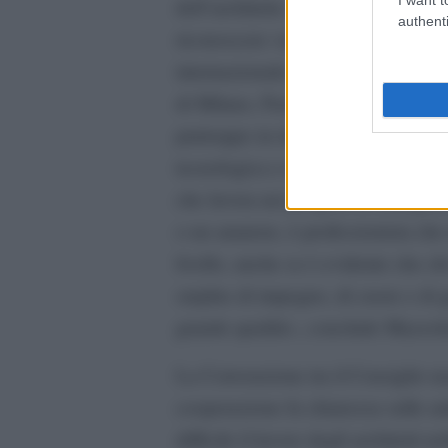
dell’architetto. Oggi grazie alla C
authenti
riconoscere valore e dignità dell’
internazionale», racconta il Presid
di Milano, Paolo Mazzoleni. «In que
purtroppo in ritardo. Altrove, dall
tecnologica e molta ottima professi
che lavora nei progetti di emerge
o un amatore, è professionista che
livello, anche se è evidente che chi
surplus di impegno, di cuore e di g
grande qualità», conclude Mazzol
La Convenzione tra il Consiglio naz
cooperazione fa chiarezza sulle a
difficile il lavoro degli architetti