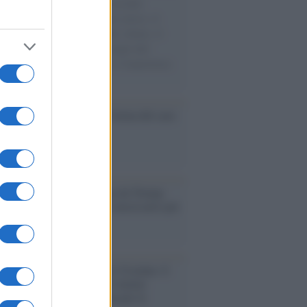
e cariche di aiuti umanitari assalite
sercito israeliano. Una guerra atroce, il
ivo di disumanizzazione delle vittime, il
ismo del governo italiano e degli altri
ei, il ritorno al colonialismo. L'importanza
ovimenti.
nflitto /
La mafia russa e l'arma del caos
Aviv /
Netanyahu si smarca da Trump:
ele farà tutto quello che è necessario per
a sicurezza"
flessione /
Pace, disarmo e Ucraina: il
osinistra non trasformi il riarmo
eo in una battaglia interna per le