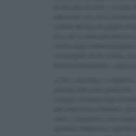
riconosciuto un ruolo», racconta Al
nelle nostre case, ma le Nazioni U
costrette alla fuga da qualche eme
lusso che in molte parti della terra
il lavoro degli architetti impegnati
erroneamente ancora credono, un e
funzione fondamentale», spiega 
«L’iter è stato lungo e complicato,
profonda della nostra professione 
Consiglio Nazionale degli Archite
tanti modi di fare architettura, q
valore.
L’emergenza è una condizio
specifiche abilitazioni e capacità 