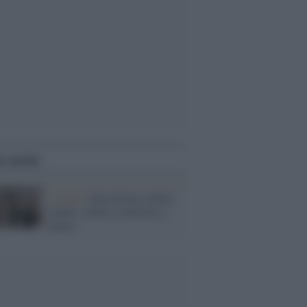
i anche
L'opera /
Barcellona celebra
Gaudí: cultura, memoria e
futuro