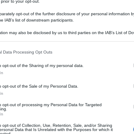
 prior to your opt-out.
otte nel 2020 dalla Convenzione tra il Consiglio
rately opt-out of the further disclosure of your personal information by
) e l’Agenzia italiana per la cooperazione allo
he IAB’s list of downstream participants.
tion may also be disclosed by us to third parties on the IAB’s List of 
Ulti
 that may further disclose it to other third parties.
a dove queste possono fare la differenza.
o le risorse sono scarse. Trasformare lo spazio
 that this website/app uses one or more Google services and may gath
l Data Processing Opt Outs
including but not limited to your visit or usage behaviour. You may click 
escita, coesione, inclusione e consapevolezza
 to Google and its third-party tags to use your data for below specifi
o opt-out of the Sharing of my personal data.
sio Battistella, presidente di ARCò, cooperativa
ogle consent section.
In
e architetti impegnati nella progettazione
o opt-out of the Sale of my Personal Data.
gio basata su principi di sostenibilità
In
to opt-out of processing my Personal Data for Targeted
ne, vivere in salute sono diritti che richiedono
L'int
ing.
Gaza:
In
ttura sarebbe ben poca cosa se si limitasse a
solle
o opt-out of Collection, Use, Retention, Sale, and/or Sharing
Il Se
ersonal Data that Is Unrelated with the Purposes for which it
lected.