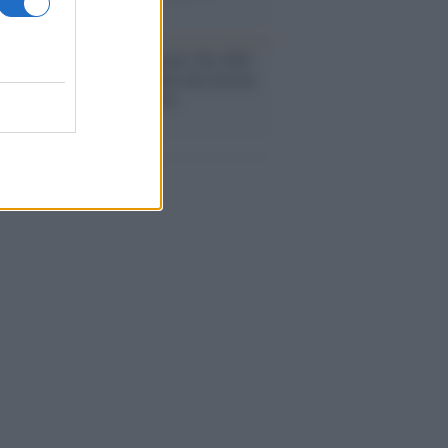
arie
nismo /
Nirmal Purja, l'uomo che sfidò
ttomila lasciando al mondo una lezione
iltà, coraggio e solidarietà