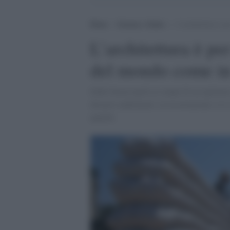
Home
>
Scienza e Salute
>
L’architettura è pe
L’architettura è per
del mondo come in 
Dalle baraccopoli ai campi di accoglienza, 
disastri ambientali, la ricostruzione o l
qualità.