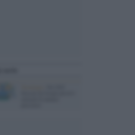
i anche
Tecnologia /
Nel 2025
bloccati da Google più di 8
miliardi di annunci
pericolosi