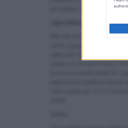
authenti
incoraggiate a trovare modi per i
Apprendimento e formazione on
Oltre alla necessità per gli studen
scuole, la pandemia ha anche aum
adulti, dato che le persone hanno 
sembra sia cresciuto di oltre il 30%
lavoratori domestici adulti che vog
rappresentano quindi un mercato in
chiara ragione per cui si è osserva
mobile.
Ascesa
Con i suddetti aspetti di sviluppo