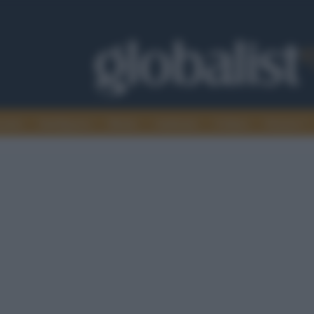
omia
Intelligence
Media
Ambiente
Cultura
Scienza