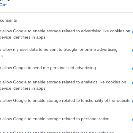
Il Se
Out
barch
mestici hanno bisogno di tecnologia e come tali
dall'e
ra indicazione di crescita. Anche se tutto il
tentat
consents
servil
io, la domanda di questa tecnologia per
o allow Google to enable storage related to advertising like cookies on
europ
o è ancora presente.
evice identifiers in apps.
dei m
o allow my user data to be sent to Google for online advertising
Perch
s.
famig
 il mondo sono costretti a portare avanti la loro
tecno
to allow Google to send me personalized advertising.
hiusura delle scuole, la domanda di computer
o allow Google to enable storage related to analytics like cookies on
ella pandemia, nell’aprile 2020, circa 1,2
evice identifiers in apps.
Il co
 è ritrovato a dover
studiare a casa
. Questa
o allow Google to enable storage related to functionality of the website
ite Zoom e Teams per l’istruzione online ha visto
 PC aumentare del 13% nel 2020: il dato di
o allow Google to enable storage related to personalization.
alto dal 2014. Questo aumento dovrebbe
Tel 
"Isra
settore sono buone. Le economie locali sono
o allow Google to enable storage related to security, including