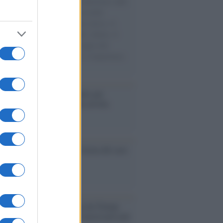
natore M5S racconta la sua esperienza sulle
e cariche di aiuti umanitari assalite
sercito israeliano. Una guerra atroce, il
ivo di disumanizzazione delle vittime, il
ismo del governo italiano e degli altri
ei, il ritorno al colonialismo. L'importanza
ovimenti.
é i centri di intrattenimento per
lie investono in attrazioni ad alta
logia
nflitto /
La mafia russa e l'arma del caos
Aviv /
Netanyahu si smarca da Trump:
ele farà tutto quello che è necessario per