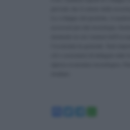
prevede che il settore della tecnolo
Lo sviluppo del prodotto, il market
accessori per tale tecnologia, forni
momento in cui i numeri dell’occ
l’economia in generale. Sarà impor
ciò e assicurarsi di indagare tutte 
ripresa economica tecnologica. Fam
risultato.
Facebook
Twitter
Telegram
WhatsA