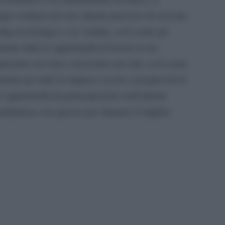
gia continui nel suo attuale percorso di crescita.
ing tecnologico e le vendite, così come gli
ranno tutte le opportunità di lavoro in un
upazione avevano conosciuto un calo, così come
tante per tutte le imprese essere consapevoli di
le opportunità di partecipazione nell’attuale
iliarizza con questo per ottenere il miglior
pp