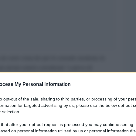
 un serio ostacolo per le aziende moderne in
ati alcuni settori considerati “a prova di
e riusciti a crescere e a svilupparsi durante
ocess My Personal Information
to opt-out of the sale, sharing to third parties, or processing of your per
te, e può essere considerata attualmente come
formation for targeted advertising by us, please use the below opt-out s
unità per la ripresa economica. Ci sono stati tre
 selection.
rescita delle vendite tecnologiche che hanno avuto
 that after your opt-out request is processed you may continue seeing i
cnologico nel suo complesso. Questa guida ne
ased on personal information utilized by us or personal information dis