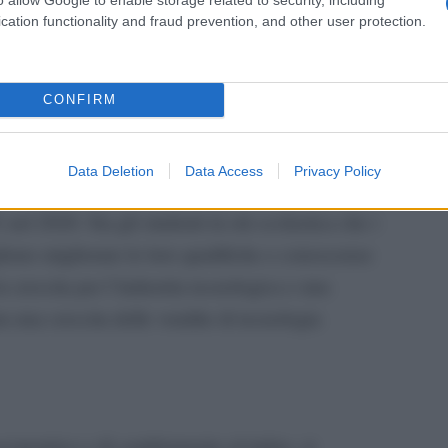
la su
cation functionality and fraud prevention, and other user protection.
mpegnarsi in questa opportunità economica.
line
La ri
centr
CONFIRM
europ
ti di imparare da casa a causa della chiusura delle
prim
entato la domanda per l’apprendimento degli
Data Deletion
Data Access
Privacy Policy
più tempo. Il mercato dell’apprendimento online
 nel 2020. Sia gli studenti in età scolastica che i
liono migliorare le loro qualifiche e conoscenze
 crescita per l’industria tecnologica e una
ta una crescita delle vendite di tecnologia
 economico e di cambiamento al rialzo, si