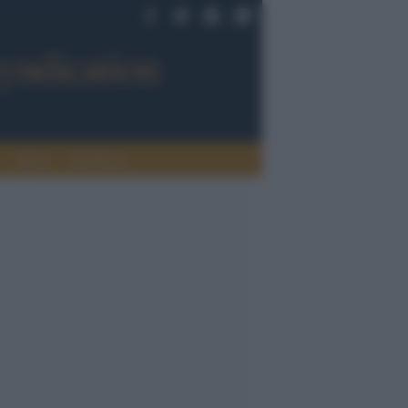
Sport
Tendenze