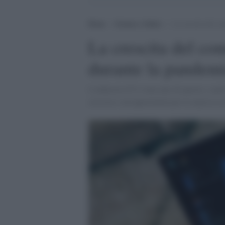
Home
>
Scienza e Salute
>
La crescita del c
La crescita del co
durante la pandem
L'industria IT è stata uno di queste, e pu
crescita e un'opportunità per la ripresa e