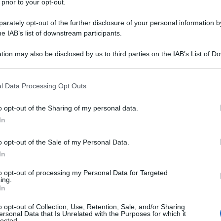
 prior to your opt-out.
rately opt-out of the further disclosure of your personal information by
he IAB’s list of downstream participants.
lla conoscenza ha concesso la possibilità del
tion may also be disclosed by us to third parties on the IAB’s List of 
 that may further disclose it to other third parties.
Ulti
into questa domanda a causa delle restrizioni
 that this website/app uses one or more Google services and may gath
fattori hanno portato a una crescita massiccia
l Data Processing Opt Outs
including but not limited to your visit or usage behaviour. You may click 
lta ha portato a una crescita nella tecnologia e
 to Google and its third-party tags to use your data for below specifi
o opt-out of the Sharing of my personal data.
ogle consent section.
li negli ultimi due anni, con la maggior parte
In
Lenovo
che hanno aumentato la loro gamma e la
o opt-out of the Sale of my Personal Data.
sfare la domanda.
In
e delle aziende a livello globale ha incoraggiato
to opt-out of processing my Personal Data for Targeted
ing.
L'int
asa durante la pandemia. Ciò non è stato soltanto
In
Gaza:
 ma potrebbe continuare in futuro, dato che più
solle
o opt-out of Collection, Use, Retention, Sale, and/or Sharing
ersonal Data that Is Unrelated with the Purposes for which it
 essere
più produttivi lavorando da casa
che in
lected.