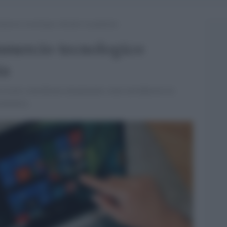
ommercio tecnologico durante la pandemia
mmercio tecnologico
ia
ò essere considerata attualmente come un'industria in
conomica.