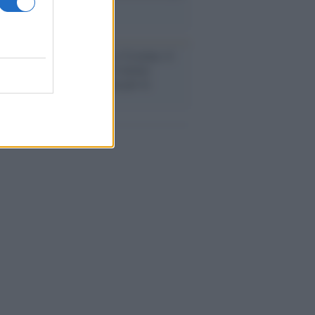
a sicurezza"
flessione /
Pace, disarmo e Ucraina: il
osinistra non trasformi il riarmo
eo in una battaglia interna per le
arie