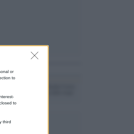
i anche
sonal or
ection to
In ricordo di Rachel Corrie,
attivista uccisa dalle ruspe
nterest-
israeliane
closed to
 third