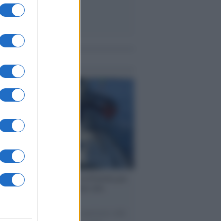
me notizie
ervista /
Marco Croatti e la Flottilla per
 le nostre vele gonfie grazie alla
vazione popolare
natore M5S racconta la sua esperienza sulle