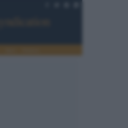
Sport
Tendenze