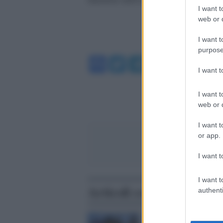
I want t
web or d
I want t
purpose
Facebook
Twitter
Telegram
WhatsA
I want 
I want t
web or d
I want t
or app.
I want t
I want t
Articoli correlati
authenti
Istanbul /
La troupe di