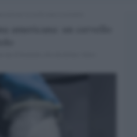
ana americana: un cervello umano in un barattolo
na americana: un cervello
olo
n tipo di documento, oltre alla dicitura “Antico