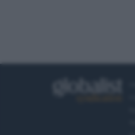
Ch
Co
Fa
Tw
Go