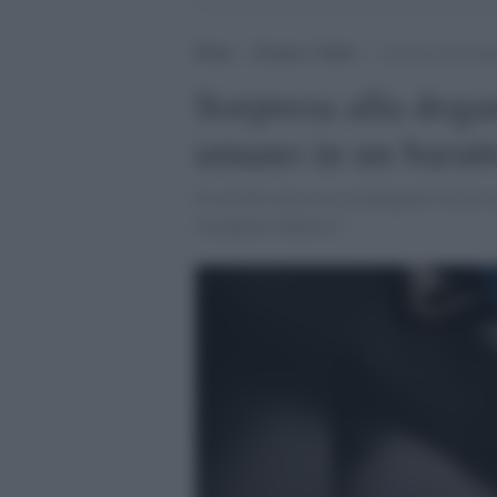
Home
>
Scienza e Salute
>
Sorpresa alla dog
Sorpresa alla doga
umano in un baratt
Il cervello non era accompagnato da nessu
esemplare didattico”.