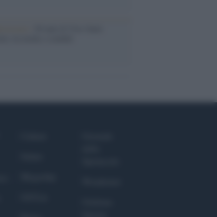
iversario /
90 anni di Yves Saint
nt, tra moda e scandali
Culture
Giornale
dello
Salute
Spettacolo
Megachip
nce
Wondernet
GiULia
Giuliana
Sgrena
Prima