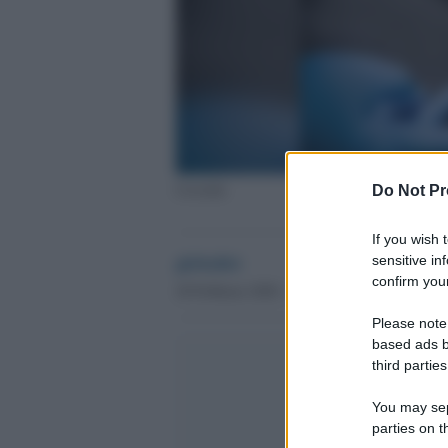
Cervello
Do Not Pr
If you wish 
globalist
sensitive in
confirm your
20 Febbraio 2020 - 21.42
Please note
based ads b
third parties
You may sepa
parties on t