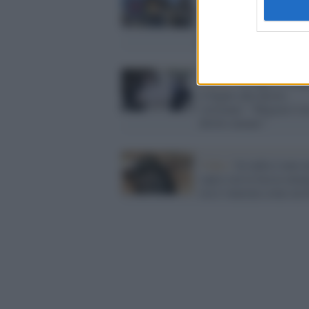
Piazzapulita respinta in
Turchia: "Non ci fanno
entrare per il Coronavir
Chiesa /
Il Papa fa mang
il fegato alla destra
'cristiana': "Migrare è u
diritto umano"
Video /
In india è nata 
capra con la faccia uman
ora è venerata come un 