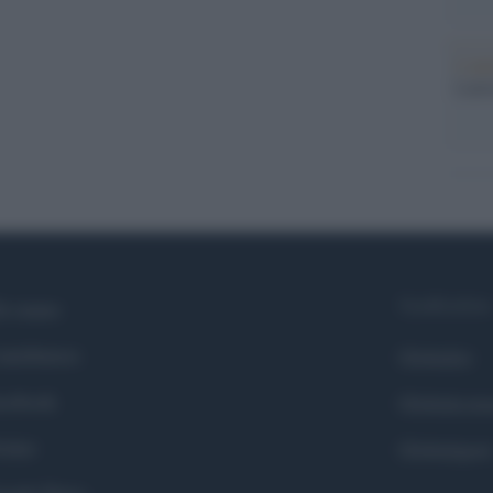
L'ann
Laure
Syndication
i siamo
ntributors
Globalist
cebook
Globalscie
itter
Globalsport
ogle News