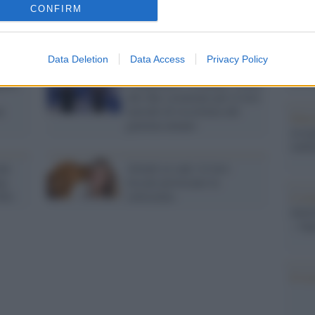
barch
senza passaporto: rispedito
CONFIRM
dall'e
negli Usa
tentat
us"
servil
Data Deletion
Data Access
Privacy Policy
europ
dei m
iare
Charpentier e Doudna: Nobel
alle due scienziate per il loro
n
metodo di riscrittura del
Pales
genoma umano
asseg
rudi
una
Attenti ai cani: le loro
a,
leccate provocano la
Dio
setticemia
L'eve
natu
– Ope
Il ri