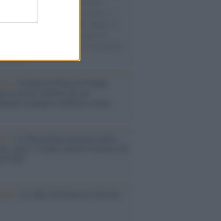
e cariche di aiuti umanitari assalite
sercito israeliano. Una guerra atroce, il
ivo di disumanizzazione delle vittime, il
ismo del governo italiano e degli altri
ei, il ritorno al colonialismo. L'importanza
ovimenti.
tina /
Il Board of Peace di Trump
na il primo contratto per un
mentale avamposto militare a Gaza
nto /
La Sila diventa un palcoscenico
rale: nasce “A Farla Amare Comincia Tu
ra Sila”
cordo /
Le radici di Francesco Guccini