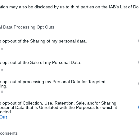
tion may also be disclosed by us to third parties on the IAB’s List of 
 that may further disclose it to other third parties.
 that this website/app uses one or more Google services and may gath
l Data Processing Opt Outs
including but not limited to your visit or usage behaviour. You may click 
 to Google and its third-party tags to use your data for below specifi
o opt-out of the Sharing of my personal data.
ogle consent section.
In
il 14 febbraio scorso a Port Huron, nel
o opt-out of the Sale of my Personal Data.
n un barattolo. La spedizione era partita da
In
ta ad un indirizzo di Kenosha, in Wisconsin.
to opt-out of processing my Personal Data for Targeted
ing.
pagnato da nessun tipo di documento, oltre alla
In
co”.
o opt-out of Collection, Use, Retention, Sale, and/or Sharing
 negli Stati Uniti spedizioni come questa,
ersonal Data that Is Unrelated with the Purposes for which it
lected.
Out
o seguire le rigide norme del Centro per il
ttie statunitense” ha ricordato Michael Fox,
consents
 la scoperta.