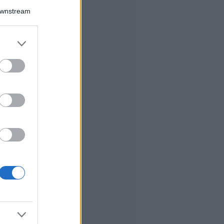
Downstream
er and store
to grant or
ed purposes