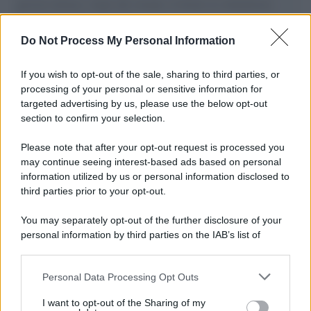
governo italiano e degli altri europei, il ritorno al colonialismo.
L'importanza dei movimenti.
Do Not Process My Personal Information
Il caso /
Trump ha quasi esaurito l'arsenale Usa, ma il
tycoon smentisce
If you wish to opt-out of the sale, sharing to third parties, or
processing of your personal or sensitive information for
targeted advertising by us, please use the below opt-out
section to confirm your selection.
Chiesa /
Papa Leone XIV denuncia le violenze in Ucraina e
Russia e chiede il rispetto del diritto umanitario e della
Please note that after your opt-out request is processed you
diplomazia
may continue seeing interest-based ads based on personal
information utilized by us or personal information disclosed to
third parties prior to your opt-out.
Il centenario /
A L'Aquila arriva la mostra "Tito, 100 anni
You may separately opt-out of the further disclosure of your
attraverso la forma"
personal information by third parties on the IAB’s list of
downstream participants.
Personal Data Processing Opt Outs
This information may also be disclosed by us to third parties
Il medagliere /
Europei di nuoto: Pellecani guida una super
on the IAB’s List of Downstream Participants that may further
I want to opt-out of the Sharing of my
Italia
disclose it to other third parties.