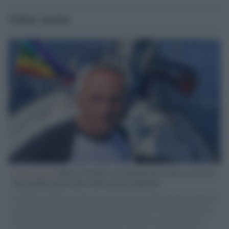
Ultime notizie
L'intervista /
Marco Croatti e la Flottilla per Gaza: le nostre
vele gonfie grazie alla sollevazione popolare
Il Senatore M5S racconta la sua esperienza sulle barche cariche di
aiuti umanitari assalite dall'esercito israeliano. Una guerra atroce,
il tentativo di disumanizzazione delle vittime, il servilismo del