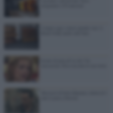
vaccinare i più giovani: birra
artigianale a 50 centesimi
Compra oggi e muori quando vuoi: il
Black friday anche sulle bare
Sconto di pena all’ex che l’ha
massacrata: Elisa racconta la sua storia
Massacrò di botte fidanzata, ridotta di 4
anni la pena a Falcioni