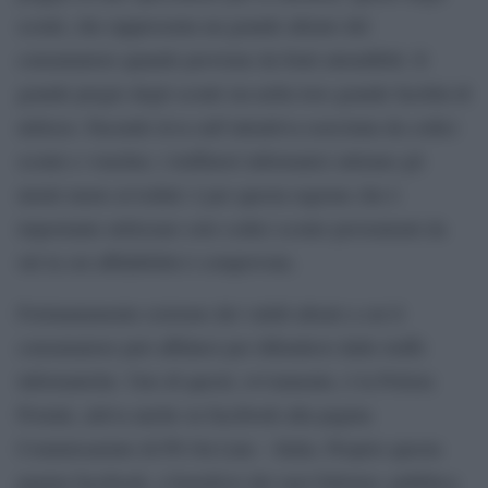
sconti, che rappresenta un grande alleato del
consumatore quando proviene da fonti attendibili. Il
grande pregio degli sconti sta nella loro grande facilità di
utilizzo. Facendo leva sull’attrattiva esercitata da codici
sconto e voucher, i truffatori informatici attirano gli
utenti meno avveduti: è per questa ragione che è
importante utilizzare solo codici sconto provenienti da
siti la cui affidabilità è comprovata.
Fortunatamente esistono dei validi alleati a cui il
consumatore può affidarsi per difendersi dalle truffe
informatiche. Uno di questi, ovviamente, è la Polizia
Postale, attiva anche su facebook alla pagina
Commissariato di PS On Line – Italia. Proprio questa
pagina facebook, a beneficio dei suoi follower, pubblica