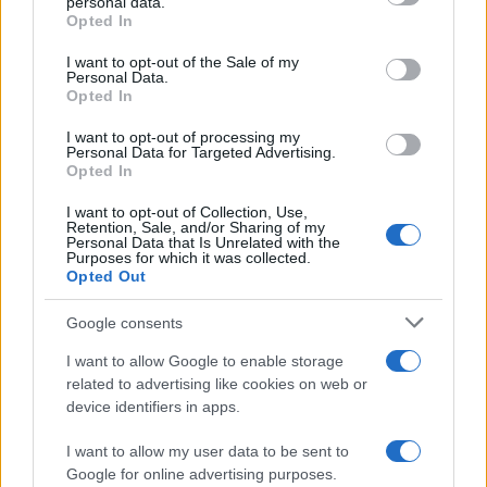
personal data.
Opted In
Please note that this website/app uses one or more Google
services and may gather and store information including but
I want to opt-out of the Sale of my
Personal Data.
not limited to your visit or usage behaviour. You may click to
Opted In
grant or deny consent to Google and its third-party tags to
use your data for below specified purposes in below Google
I want to opt-out of processing my
consent section.
Personal Data for Targeted Advertising.
Opted In
I want to opt-out of Collection, Use,
Retention, Sale, and/or Sharing of my
Personal Data that Is Unrelated with the
Purposes for which it was collected.
Opted Out
Syndication
Culture
Google consents
Salute
Globalist
I want to allow Google to enable storage
related to advertising like cookies on web or
Megachip
Globalscience
device identifiers in apps.
GiULia
Globalsport
I want to allow my user data to be sent to
Google for online advertising purposes.