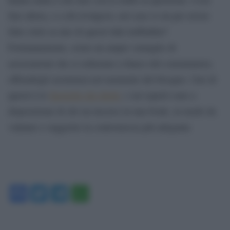
fare allora, e a chi rivolgersi, nel caso si sia per errore
fatto click su uno di questi link truffaldini?
Fortunatamente, esiste un ampio ventaglio di
associazioni che si schierano a fianco del consumatore,
offrendogli assistenza nel momento del bisogno. Uno di
questi è lo
Sportello dei diritti
, i cui esperti sono a
disposizione di chi sia incorso in una frode, in modo da
valutare e suggerire la contromossa più adeguata
Facebook
Twitter
Telegram
WhatsApp