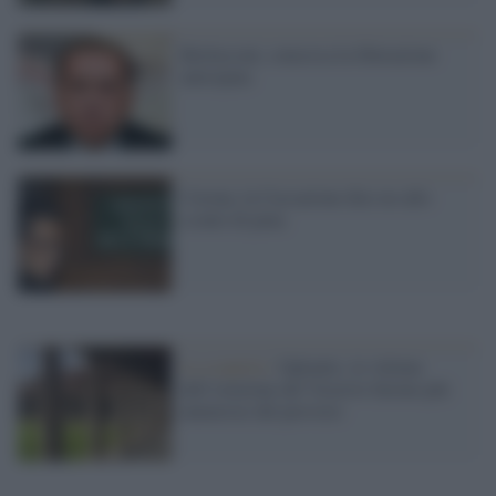
Berlusconi, concessa la liberazione
anticipata
Corona, la Cassazione dice no allo
sconto di pena
La scoperta /
Oplontis, le vittime
dell’eruzione del Vesuvio furono più
numerose del previsto