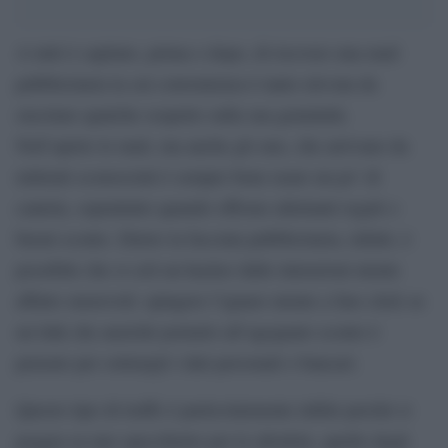
A tutti è capitato, prima o dopo, di ricevere una mail
pubblicitaria la cui convenienza è tanto elevata da
suscitare qualche sospetto sulla sua genuinità.
Nell’aprire le mail, ma anche gli sms, che arrivano da
mittenti sconosciuti è sempre bene usare un po’ di
cautela, soprattutto quando offrono allettanti regali o
buoni sconto. Dietro la facciata pubblicitaria, infatti, è
possibile che si celi un hacker dalle intenzioni niente
affatto onorevoli: spingere l’ignaro utente a fare click su
un link che anziché portarlo all’agognato sconto è
pensato per sottrargli i dati personali o bancari.
Questo tipo di truffe è particolarmente infido perché si
poggia su uno specchietto per le allodole, quello degli