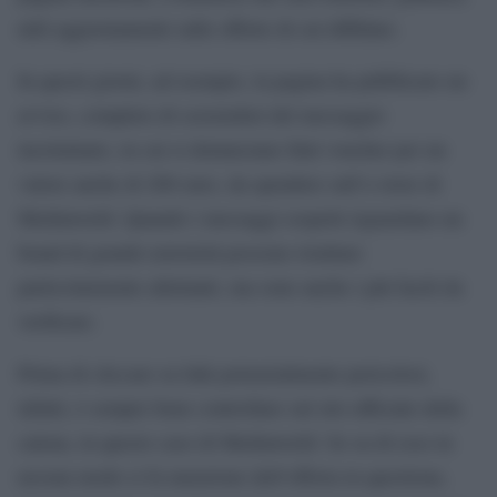
utili aggiornamenti sulle offerte di cui diffidare.
In questi giorni, ad esempio, la pagina ha pubblicato un
avviso, completo di screenshot del messaggio
incriminato, in cui si denunciano finti voucher per un
valore anche di 200 euro, da spendere sull’e-store di
Mediaworld. Quando i messaggi sospetti riguardano un
brand di grande notorietà possono risultare
particolarmente allettanti, ma sono anche i più facili da
verificare.
Prima di cliccare su link potenzialmente pericolosi,
infatti, è sempre bene controllare sul sito ufficiale della
catena, in questo caso di Mediaworld. Se su di esso in
nessun modo si fa menzione dell’offerta in questione,