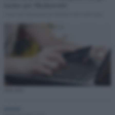
hacker per Mediaworld
Alcune utili informazioni per difendersi dalle truffe online
Truffa online
globalist