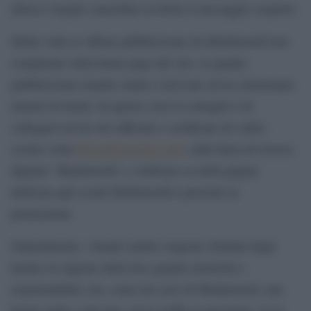
allora è meglio cancellare in fretta il messaggio sospetto.
Molte volte le offerte pubblicizzate da Mediaworld non
compaiono nella home page del sito, in quanto
pubblicizzate tramite email e riservate ad un selezionato
numeri di utenti. In questo caso il consiglio è di
collegarsi ad un sito ufficiale e certificato di codici
sconto come
Piucodicisconto.com
, sulla barra di ricerca
digitare ‘Mediaworld’ e verificare se nella pagina
dedicata agli sconti Mediaworld è presente la
promozione.
Naturalmente, i brand celebri vengono sfruttati dagli
hacker in ragione della loro grande notorietà e
responsabilità, ma, come nel caso di Mediaworld, non
hanno nulla a che fare con le truffe in questione. Cosa