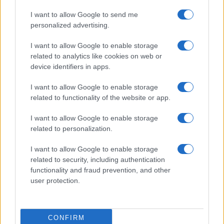
Prima Pagina
I want to allow Google to send me
personalized advertising.
Giornale dello
Chi siamo
I want to allow Google to enable storage
Spettacolo
related to analytics like cookies on web or
Contributors
device identifiers in apps.
Wondernet
Facebook
I want to allow Google to enable storage
Giuliana Sgrena
related to functionality of the website or app.
Twitter
I want to allow Google to enable storage
Google News
related to personalization.
Mastodon
I want to allow Google to enable storage
related to security, including authentication
Cookie Policy
functionality and fraud prevention, and other
user protection.
Preferenze Privacy
CONFIRM