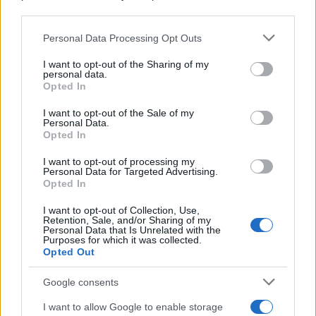
downstream participants.
Personal Data Processing Opt Outs
This information may also be disclosed by us to third parties
Il medagliere /
Europei di nuoto: Pellecani guida una super
on the IAB’s List of Downstream Participants that may further
I want to opt-out of the Sharing of my
Italia
disclose it to other third parties.
personal data.
Opted In
Please note that this website/app uses one or more Google
services and may gather and store information including but
I want to opt-out of the Sale of my
Personal Data.
not limited to your visit or usage behaviour. You may click to
Opted In
grant or deny consent to Google and its third-party tags to
use your data for below specified purposes in below Google
I want to opt-out of processing my
consent section.
Personal Data for Targeted Advertising.
Opted In
I want to opt-out of Collection, Use,
Retention, Sale, and/or Sharing of my
Personal Data that Is Unrelated with the
Purposes for which it was collected.
Opted Out
Syndication
Culture
Google consents
Salute
Globalist
I want to allow Google to enable storage