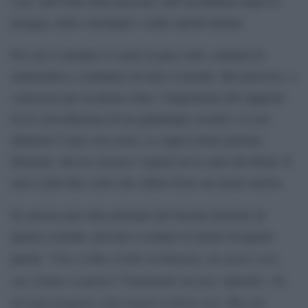
cose: nell’iride delle persone, nell’arcobaleno dopo la
pioggia, nelle conchiglie e nelle spirali marine.
Per cui si mettano il cuore in pace tutti, studenti di
matematica e romantici di tutto il mondo. Riconoscere, o
conoscere per la prima volta, l’importanza del rapporto
tra la circonferenza di un qualunque cerchio e il suo
diametro è una cosa seria. Lo sapeva bene persino
Einstein, che ne cercava i segreti tra le anse dei fiumi. E
non si può dire certo che Albert fosse un uomo noioso.
Se ancora non siete persuasi del fascino discreto di
questa costante, provate a contare le lettere di queste
“Che n’ebbe d’utile Archimede, da ustori vetri,
parole
sua somma scoperta? Umanitade incerta, infantile, che
ad ogni progenie vede negato il divin vero. Ma non