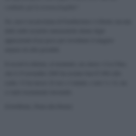
combatte già la terrena fragilità”.
No, non è un proclama di Feudalesimo e Libertà, ma una
delle mille tecniche mnemoniche ideate dagli
appassionati di pi greco per ricordarne il maggior
numero di cifre possibili.
Il record lo detiene, al momento, un cinese: è Lu Chao,
che il 19 novembre 2005 ha recitato ben 67.890 cifre
esatte. Ci ha messo 24 ore e 4 minuti, e non 3 e 14, ma
ci starà sicuramente lavorando.
[GotoHome_Torna alla Home]