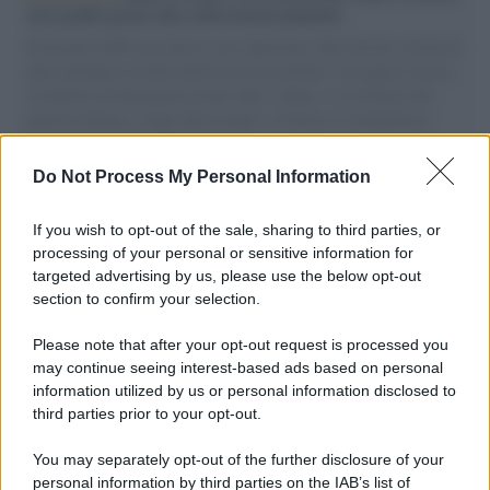
vele gonfie grazie alla sollevazione popolare
Il Senatore M5S racconta la sua esperienza sulle barche cariche di
aiuti umanitari assalite dall'esercito israeliano. Una guerra atroce,
il tentativo di disumanizzazione delle vittime, il servilismo del
governo italiano e degli altri europei, il ritorno al colonialismo.
L'importanza dei movimenti.
Do Not Process My Personal Information
Tel Aviv /
La “vittoria totale” di Israele significa una guerra
senza fine
If you wish to opt-out of the sale, sharing to third parties, or
processing of your personal or sensitive information for
targeted advertising by us, please use the below opt-out
section to confirm your selection.
Vangelo /
La vita si intreccia con le paure come il giorno
succede alla notte
Please note that after your opt-out request is processed you
may continue seeing interest-based ads based on personal
information utilized by us or personal information disclosed to
third parties prior to your opt-out.
La scoperta /
Oplontis, le vittime dell’eruzione del Vesuvio
You may separately opt-out of the further disclosure of your
furono più numerose del previsto
personal information by third parties on the IAB’s list of