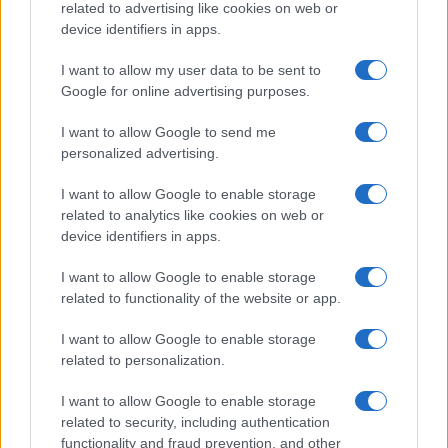
related to advertising like cookies on web or
Megachip
Globalscience
device identifiers in apps.
GiULia
Globalsport
I want to allow my user data to be sent to
Google for online advertising purposes.
Prima Pagina
I want to allow Google to send me
personalized advertising.
Giornale dello
Chi siamo
I want to allow Google to enable storage
Spettacolo
related to analytics like cookies on web or
Contributors
device identifiers in apps.
Wondernet
Facebook
I want to allow Google to enable storage
Giuliana Sgrena
related to functionality of the website or app.
Twitter
I want to allow Google to enable storage
Google News
related to personalization.
Mastodon
I want to allow Google to enable storage
related to security, including authentication
Cookie Policy
functionality and fraud prevention, and other