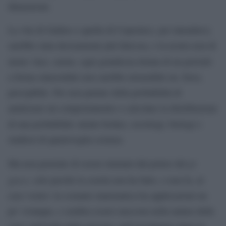
dimensioni.
La vita di Galileo e quella di Copernico, per intenderci,
sarebbe stata decisamente più faticosa, e la nostra non di
meno: luce, suono, ogni grandezza dotata di un periodo
a forma sinusoidale non sarebbe misurabile né, forse,
percepibile. Per non parlare della probabilità di
analizzare un comportamento o calcolare la distribuzione
di una probabilità: niente broker, sociologi, biologi e
studiosi di qualsivoglia scienza.
pi
Ma non pensiate di essere immuni dal potere del
greco,
solo perché la scuola non ha fatto, o non fa, al
caso vostro: la costante matematica ha applicazioni un
po’ ovunque, e sembra essere nascosta nella natura delle