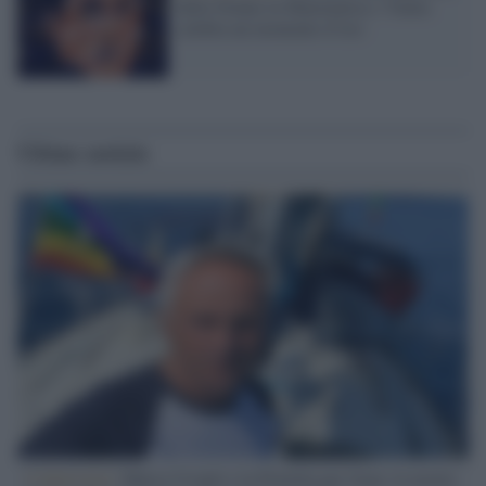
delle Donne in Matematica: l’Italia
celebra un momento d’oro
Ultime notizie
L'intervista /
Marco Croatti e la Flottilla per Gaza: le nostre