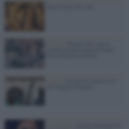
Buon Pi greco day a tutti
L'evento /
Fibonacci Day: oggi la
giornata mondiale dedicata al padre
della matematica moderna
L'opera /
Una torre in cemento e oro
per omaggiare Fibonacci
La ricorrenza /
Giornata Internazionale