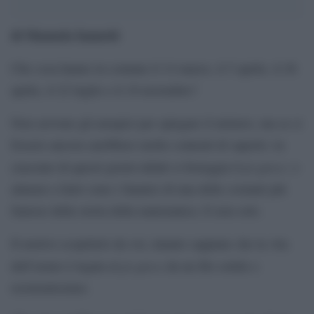
di Manuela Iannetti
Che cosa hanno in comune il 14 marzo, il 5 aprile, il 26
aprile, il 22 luglio e il 10 novembre?
Non servono gli aruspici per spiegare il mistero, ma se ci
fossero ancora sarebbero molto contenti di saperlo: in
pi greco,
ciascuno di questi giorni infatti si festeggia il
o
almeno a farlo sono i fanatici di una delle costanti più
famose della storia della matematica. E non solo.
Il motivo scopritelo da voi, intanto sappiate che la vita
pi greco
dell’uomo è legata al
da un filo sottile e
resistentissimo.