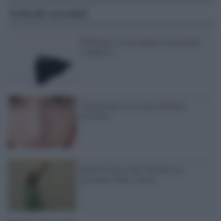
Articoli correlati
R-Women, essere donna in un mondo
complesso
Unoenovanta (La storia di Marta,
precaria)
Buon Pi Greco Day! Perché non
possiamo farne a meno