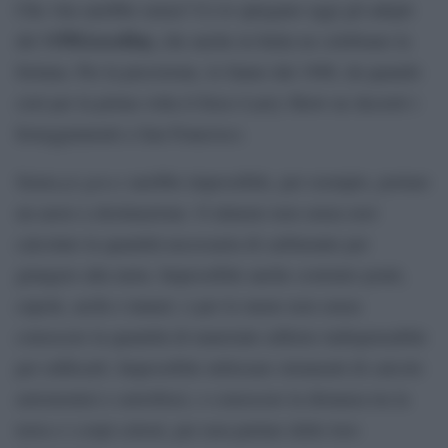
Che vita sarebbe senza? Ce lo spiegano oggi gli adepti
@PiGrecoDay,
del
che anche in Italia ne celebrano la
fortuna. Per la precisione, lo fanno dal 1988, da quando
cioè per la prima volta il fisico Larry Show ne decretò i
festeggiamenti a San Francisco.
pi greco
Senza
sarebbe impossibile, per esempio, portare
un aereo a destinazione. O almeno non senza aver
calcolato la quantità necessaria di carburante per
giungere alla meta. Impossibile anche costruire ponti,
cupole, archi e tunnel, o per lo meno non senza
conoscere la quantità di materiale edilizio indispensabile
per edificarli. Impossibile utilizzare strumenti di calcolo
astronomici e astrofisici, o conoscere la distanza tra la
terra e i corpi celesti, per non parlare delle loro