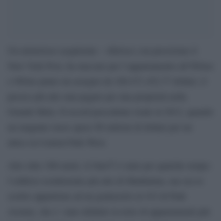
Un misterioso acquirente – riferisce con precisione il
New York Post, ha staccato per l’appartamento all’89/mo
e 90/mo piano un assegno da 100.471.452,77 dollari, il
prezzo più alto mai pagato per una proprietà nella
Grande Mela. Il record precedente risale al 2012, quando
un magnate russo spese 88 milioni di dollari per un
attico in Central Park West.
Alto oltre 300 metri, il One57 è stato per qualche tempo
l’edificio residenziale più alto di Manhattan, ma ora lo
scettro appartiene ad un grattacielo al 432 di Park
Avenue, che e’ stato definito la torre di appartamenti più