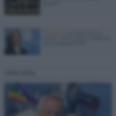
dicono No
Coronavirus /
La Commissione Ue
assicura: "Autorizzeremo la vendita dei
vaccini il prima possibile"
Ultime notizie