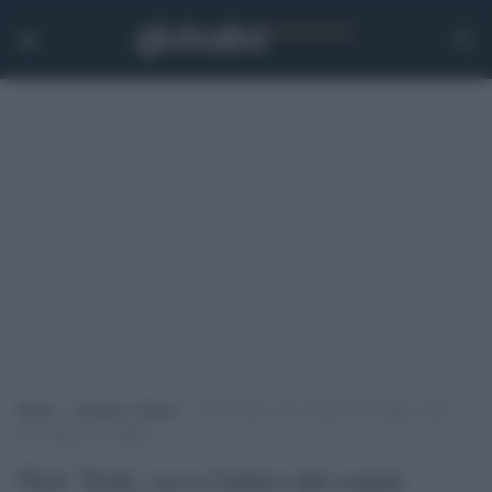
Home
>
Scienza e Salute
>
New York, ecco l’attico dei sogni: costa
100 milioni di dollari
New York, ecco l'attico dei sogni: