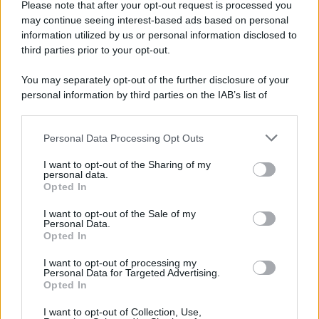
legata a 'Donald' vuole perforare la Groenlandia senza
Please note that after your opt-out request is processed you
autorizzazione
may continue seeing interest-based ads based on personal
information utilized by us or personal information disclosed to
third parties prior to your opt-out.
Musica /
Al maestro Francesco Guccini
You may separately opt-out of the further disclosure of your
personal information by third parties on the IAB’s list of
downstream participants.
Personal Data Processing Opt Outs
This information may also be disclosed by us to third parties
Il ricordo /
Quando Guccini raccontava le "Cronache
on the IAB’s List of Downstream Participants that may further
I want to opt-out of the Sharing of my
epafaniche": l'intervista all'artista che si definiva un
disclose it to other third parties.
personal data.
'narratore'
Opted In
Please note that this website/app uses one or more Google
services and may gather and store information including but
I want to opt-out of the Sale of my
Personal Data.
not limited to your visit or usage behaviour. You may click to
Opted In
grant or deny consent to Google and its third-party tags to
use your data for below specified purposes in below Google
I want to opt-out of processing my
consent section.
Personal Data for Targeted Advertising.
Opted In
I want to opt-out of Collection, Use,