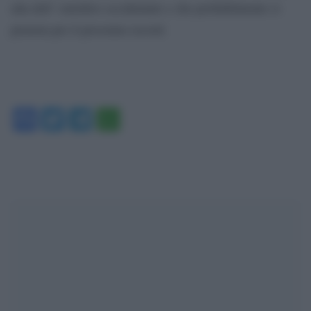
alta dell’ emisfero occidentale e che probabilmente si
prenota per il prossimo record.
Facebook
Twitter
Telegram
WhatsApp