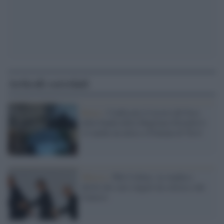
Articoli correlati
Roma /
Confiscato il tesoro del boss
della banda della Magliana Diotallevi:
c'è anche un attico a Fontana di Trevi
Musica /
Phil Collins: in vendita i
diritti dei suoi singoli da solista e dei
Genesis