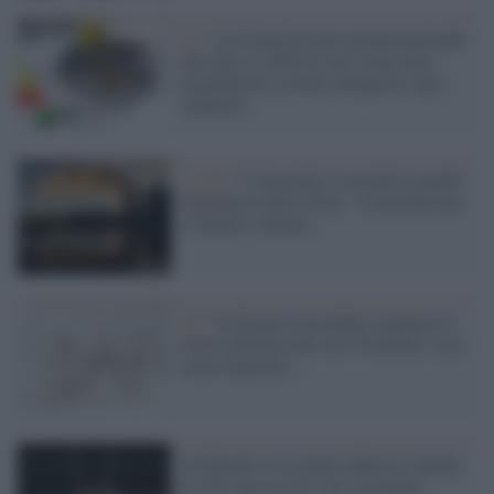
Ue /
La Commissione europea pretende
che entro il 2030 le case siano tutte
riqualificate a livello energetico (per
venderle)
Cop26 /
L'Australia si accoda ai grandi
inquinatori della Terra: "Continueremo
a vendere carbone"
Gb /
In Scozia è possibile comprare il
titolo nobiliare per soli 36 dollari: ecco
come funziona...
All Blacks e la celebre Haka in vendita
al 15% per la crisi: ma i giocatori