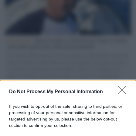
L'intervista /
Marco Croatti e la Flottilla per Gaza: le nostre
vele gonfie grazie alla sollevazione popolare
Il Senatore M5S racconta la sua esperienza sulle barche cariche di
aiuti umanitari assalite dall'esercito israeliano. Una guerra atroce,
il tentativo di disumanizzazione delle vittime, il servilismo del
governo italiano e degli altri europei, il ritorno al colonialismo.
L'importanza dei movimenti.
Do Not Process My Personal Information
L'attesa /
Un estate di calcio: tra Mondiali e Serie A
If you wish to opt-out of the sale, sharing to third parties, or
processing of your personal or sensitive information for
targeted advertising by us, please use the below opt-out
section to confirm your selection.
Imperialismo /
Petrolio e prepotenze di Trump: una società