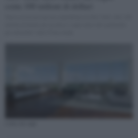
costa 100 milioni di dollari
Nuovo record nel mercato immobiliare di New York: oltre 100
milioni di dollari per un attico e super-attico del 'grattacielo
per miliardari' sulla 57/ma strada.
L'attico dei sogni