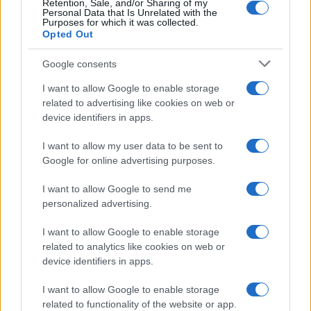
Retention, Sale, and/or Sharing of my
Personal Data that Is Unrelated with the
Purposes for which it was collected.
Opted Out
Syndication
Culture
Google consents
Salute
Globalist
I want to allow Google to enable storage
related to advertising like cookies on web or
Megachip
Globalscience
device identifiers in apps.
GiULia
Globalsport
I want to allow my user data to be sent to
Google for online advertising purposes.
Prima Pagina
I want to allow Google to send me
personalized advertising.
Giornale dello
Chi siamo
I want to allow Google to enable storage
Spettacolo
related to analytics like cookies on web or
Contributors
device identifiers in apps.
Wondernet
Facebook
I want to allow Google to enable storage
Giuliana Sgrena
related to functionality of the website or app.