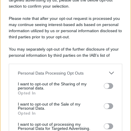
targeted advertising by us, please use the below opt-out
section to confirm your selection.
Il ricordo /
Le radici di Francesco Guccini
Please note that after your opt-out request is processed you
may continue seeing interest-based ads based on personal
information utilized by us or personal information disclosed to
third parties prior to your opt-out.
L'anniversario /
90 anni di Yves Saint Laurent, tra moda e
You may separately opt-out of the further disclosure of your
scandali
personal information by third parties on the IAB’s list of
downstream participants.
Personal Data Processing Opt Outs
This information may also be disclosed by us to third parties
Il ricordo /
Il nostro incontro con Francesco Guccini
on the IAB’s List of Downstream Participants that may further
I want to opt-out of the Sharing of my
disclose it to other third parties.
personal data.
Opted In
Please note that this website/app uses one or more Google
services and may gather and store information including but
I want to opt-out of the Sale of my
Personal Data.
not limited to your visit or usage behaviour. You may click to
Opted In
grant or deny consent to Google and its third-party tags to
use your data for below specified purposes in below Google
I want to opt-out of processing my
consent section.
Personal Data for Targeted Advertising.