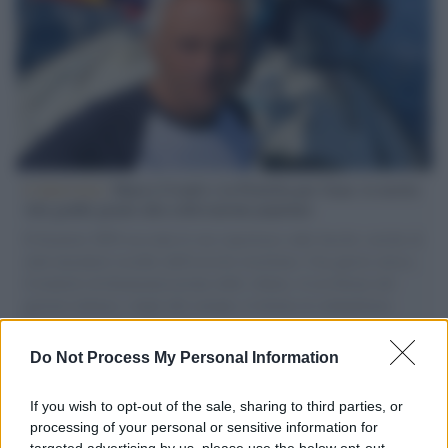
L'intervista /
Marco Croatti e la Flottilla per Gaza: le nostre
vele gonfie grazie alla sollevazione popolare
Il Senatore M5S racconta la sua esperienza sulle barche cariche di
aiuti umanitari assalite dall'esercito israeliano. Una guerra atroce,
il tentativo di disumanizzazione delle vittime, il servilismo del
governo italiano e degli altri europei, il ritorno al colonialismo.
L'importanza dei movimenti.
Do Not Process My Personal Information
L'evento /
La Sila diventa un palcoscenico naturale: nasce “A
Farla Amare Comincia Tu – Opera Sila”
If you wish to opt-out of the sale, sharing to third parties, or
processing of your personal or sensitive information for