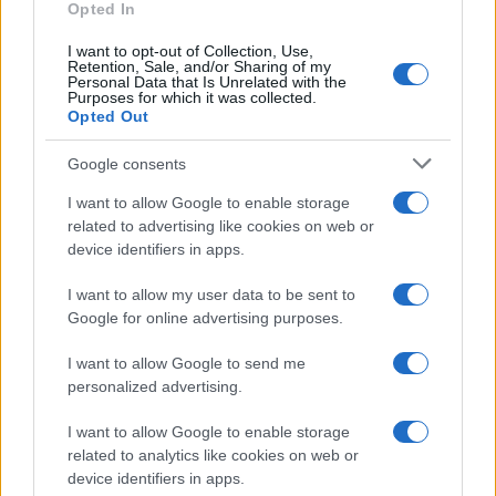
Opted In
I want to opt-out of Collection, Use,
Retention, Sale, and/or Sharing of my
Personal Data that Is Unrelated with the
Purposes for which it was collected.
Opted Out
Syndication
Culture
Google consents
Salute
Globalist
I want to allow Google to enable storage
related to advertising like cookies on web or
Megachip
Globalscience
device identifiers in apps.
GiULia
Globalsport
I want to allow my user data to be sent to
Google for online advertising purposes.
Prima Pagina
I want to allow Google to send me
personalized advertising.
Giornale dello
Chi siamo
I want to allow Google to enable storage
Spettacolo
related to analytics like cookies on web or
Contributors
device identifiers in apps.
Wondernet