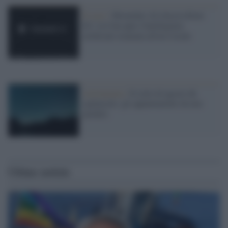
Il caso /
Moonshot AI rilascia Kimi
K3: la Cina apre l'intelligenza
artificiale avanzata all'uso locale
Astronomia /
Il cielo di agosto dà
spettacolo: gli appuntamenti da non
perdere
Ultime notizie