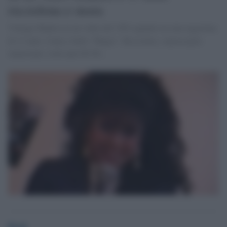
ricciolona e mora
Vintage Shakira in un video del 1991 quando era una ragazzina
di 13 anni. Canta e balla "Magia". Riccioluta, sopracciglia
importanti, look anni 80-90...
Desk