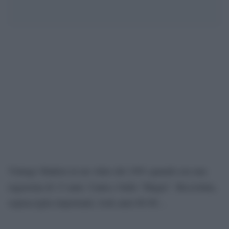
Vintage Shakira in un video del 1991 quando era una
ragazzina di 13 anni. Canta e balla “Magia”. Riccioluta,
sopracciglia importanti, look anni 80-90…