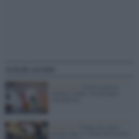
Articoli correlati
La riflessione /
Perché la plastica
continua a sedurci: tra nostalgia e
contraddizioni
Il fenomeno /
Vintage, pre-loved e
seconda mano: il vecchio che da scarto