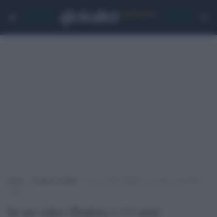
Home
>
Scienza e Salute
>
In un video Shakira a 13 anni: ricciolona e
mora
In un video Shakira a 13 anni: