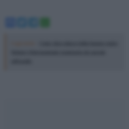
Facebook
Twitter
Telegram
WhatsApp
Leggi anche:
Ceuta, duro attacco della Spagna contro
Meloni e l'internazionale reazionaria che specula
sull'assalto