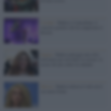
diviene risorsa
L'evento /
Shakira a Copacabana: il
concerto gratuito che ha conquistato il
Brasile
Spagna /
Shakira patteggia una cifra
milionaria per non finire in carcere: le
accuse dei pm contro la cantante
Musica /
Shakira infuoca il web con il
suo nuovo brano