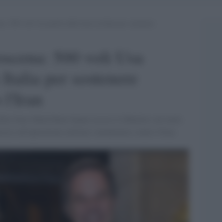
a: 500 voli Usa partiti dalle basi in Italia per sostenere
roscena: 500 voli Usa
n Italia per sostenere
 l'Iran
della Nato Mark Rutte hanno acceso il dibattito sul ruolo
stico all'operazione militare statunitense contro l'Iran.