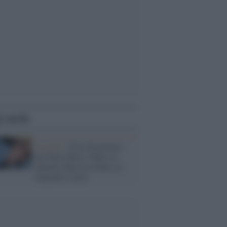
i anche
La crisi /
Crisi di governo
nei Paesi Bassi: Rutte si
dimette dopo la rottura su
migranti e asilo