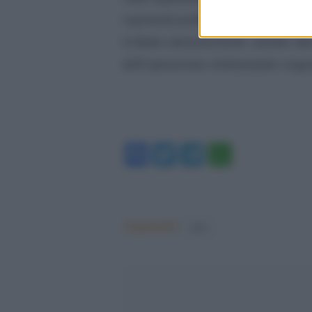
esponenti politici hanno sollevato 
il diritto internazionale, mentre al
dell’operazione richiamando esigen
Facebook
Twitter
Telegram
WhatsA
Argomenti:
nato