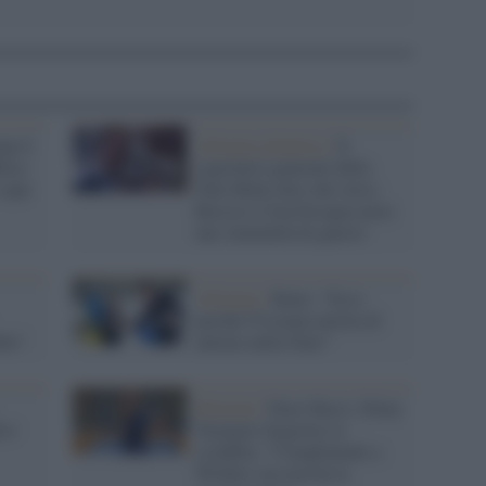
mp il
Alleanza atlantica /
Il
lica
segretario generale della
 capo
Nato Rutte dice che verso
Russia e Cina bisogna avere
una 'mentalità di guerra'
Alleanza /
Rutte: "Ecco
perché l'Ucraina merita di
ile"
entrare nella Nato"
Elezioni /
Paesi Bassi, Dilan
iev
Yeşilgöz-Zegerius la
sconfitta: "Complimenti a
Wilders ma non ha la