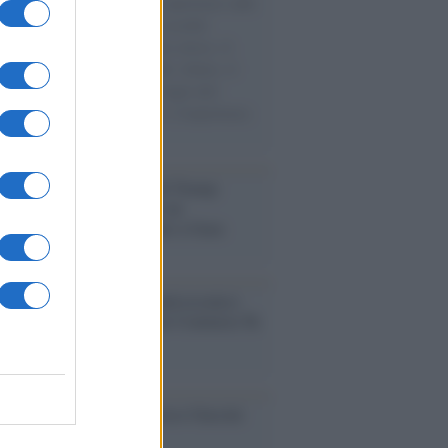
natore M5S racconta la sua esperienza sulle
e cariche di aiuti umanitari assalite
sercito israeliano. Una guerra atroce, il
ivo di disumanizzazione delle vittime, il
ismo del governo italiano e degli altri
ei, il ritorno al colonialismo. L'importanza
ovimenti.
tina /
Il Board of Peace di Trump
na il primo contratto per un
mentale avamposto militare a Gaza
nto /
La Sila diventa un palcoscenico
rale: nasce “A Farla Amare Comincia Tu
ra Sila”
cordo /
Le radici di Francesco Guccini