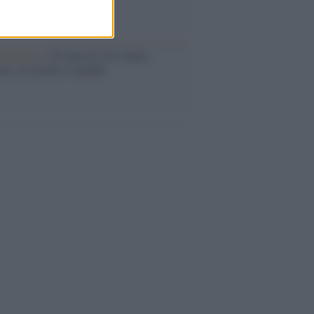
iversario /
90 anni di Yves Saint
nt, tra moda e scandali