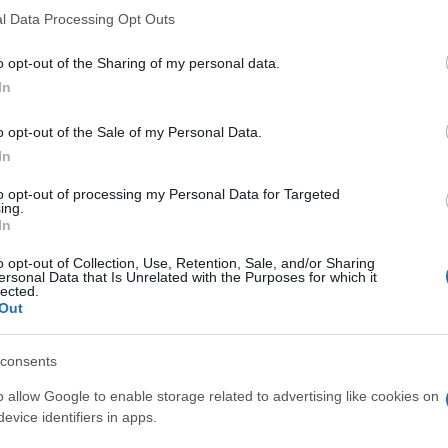
 that this website/app uses one or more Google services and may gath
l Data Processing Opt Outs
including but not limited to your visit or usage behaviour. You may click 
 to Google and its third-party tags to use your data for below specifi
o opt-out of the Sharing of my personal data.
ione, ma se prendiamo ad esempio l’Italia, 500
ogle consent section.
In
lle basi americane in Italia per supportare
o opt-out of the Sale of my Personal Data.
Ulti
un numero enorme”, ha affermato Rutte.
In
ficativo se si considera il quadro europeo
to opt-out of processing my Personal Data for Targeted
ing.
 l’Europa, si parla di un numero compreso tra
In
 aggiunto il segretario generale dell’Alleanza
o opt-out of Collection, Use, Retention, Sale, and/or Sharing
ersonal Data that Is Unrelated with the Purposes for which it
lected.
Out
della Romania, sostenendo che l’aeroporto di
 punto di appoggio per le aerocisterne impiegate
consents
L'int
la Romania, nella sua capitale Bucarest, ha
o allow Google to enable storage related to advertising like cookies on
Gaza:
solle
evice identifiers in apps.
mmerciale perché l’aeroporto veniva utilizzato