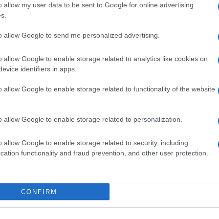
Il Se
 Quindi tutto questo sta accadendo”, ha
o allow my user data to be sent to Google for online advertising
barch
s.
dall'e
tentat
to allow Google to send me personalized advertising.
o risultano particolarmente rilevanti perché
servil
europ
imento logistico europeo molto più ampio di
o allow Google to enable storage related to analytics like cookies on
dei m
evice identifiers in apps.
 nei giorni successivi all’operazione americana
o allow Google to enable storage related to functionality of the website
Pales
asseg
rudi
 500 voli partiti dalle basi statunitensi presenti
o allow Google to enable storage related to personalization.
 ad alimentare il confronto politico. Le basi Usa
o allow Google to enable storage related to security, including
to degli accordi bilaterali tra Roma e Washington,
L'eve
cation functionality and fraud prevention, and other user protection.
natu
n operazioni militari resta da sempre oggetto di
– Ope
CONFIRM
inoltre in un contesto segnato dalle discussioni
Il ri
itare statunitense. Diversi osservatori, giuristi ed