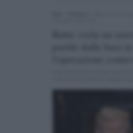
Home
>
Intelligence
>
Rutte svela un retroscen
l’operazione contro l’Iran
Rutte svela un ret
partiti dalle basi i
l'operazione contro
Le dichiarazioni del segretario generale 
svolto dai Paesi europei nel supporto logi