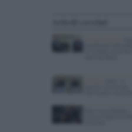
Articoli correlati
Alleanza atlantica /
Tru
megalomane rende pubb
la sviolinata servile del
della Nato Rutte
Alleanza /
Rutte: "Il
percorso verso la Nato
dell'Ucraina è irreversib
Rutte visita Zelensky e
assicura l'ingresso di K
nella Nato