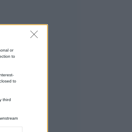
sonal or
ection to
nterest-
closed to
 third
Downstream