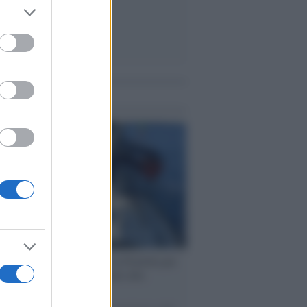
er and store
to grant or
ed purposes
me notizie
ervista /
Marco Croatti e la Flottilla per
 le nostre vele gonfie grazie alla
vazione popolare