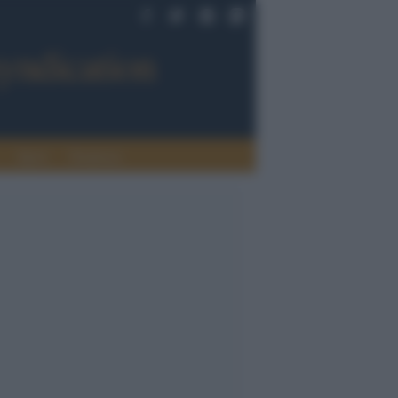
Sport
Tendenze