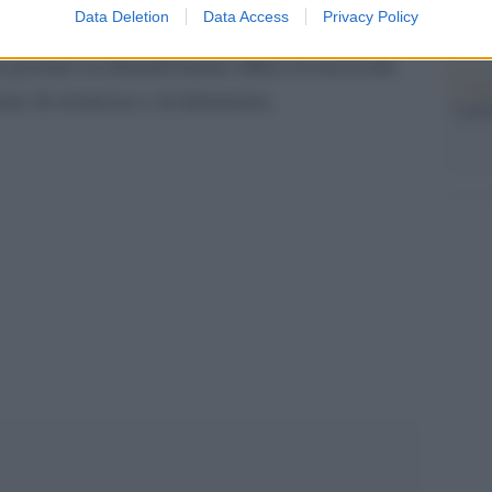
Data Deletion
Data Access
Privacy Policy
interrogativi sulla compatibilità dell’azione con
tri governi occidentali hanno difeso la necessità
L'ann
ze di sicurezza e di deterrenza.
Laure
pp