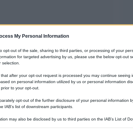
ocess My Personal Information
to opt-out of the sale, sharing to third parties, or processing of your per
formation for targeted advertising by us, please use the below opt-out s
 selection.
nerale della Nato Mark Rutte hanno acceso il
 that after your opt-out request is processed you may continue seeing i
i europei nel supporto logistico all’operazione
ased on personal information utilized by us or personal information dis
 prior to your opt-out.
rately opt-out of the further disclosure of your personal information by
ws, Rutte ha sottolineato il contributo fornito
he IAB’s list of downstream participants.
ti, rivelando numeri che finora non erano stati al
tion may also be disclosed by us to third parties on the IAB’s List of 
condo il segretario generale della Nato, circa
 that may further disclose it to other third parties.
ollati dalle basi americane presenti in Italia per