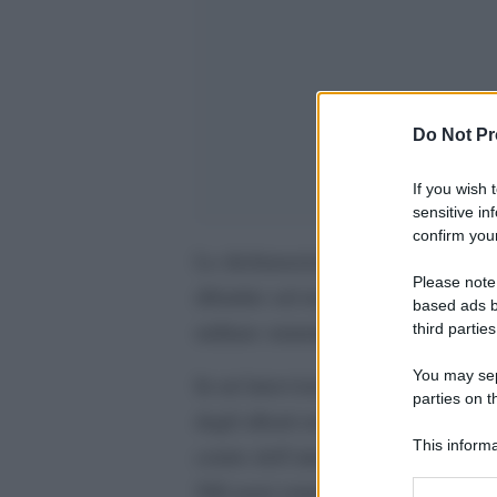
Do Not Pr
If you wish 
sensitive in
confirm your
Le dichiarazioni del segretario ge
Please note
dibattito sul ruolo svolto dai Paes
based ads b
militare statunitense contro l’Iran.
third parties
You may sepa
In un’intervista rilasciata a Fox Ne
parties on t
dagli alleati europei agli Stati Uni
This informa
centro dell’attenzione pubblica. Se
Participants
500 aerei statunitensi sarebbero dec