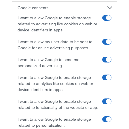
Syndication
Culture
Google consents
Salute
Globalist
I want to allow Google to enable storage
related to advertising like cookies on web or
Megachip
Globalscience
device identifiers in apps.
GiULia
Globalsport
I want to allow my user data to be sent to
Google for online advertising purposes.
Prima Pagina
I want to allow Google to send me
personalized advertising.
Giornale dello
Chi siamo
I want to allow Google to enable storage
Spettacolo
related to analytics like cookies on web or
Contributors
device identifiers in apps.
Wondernet
Facebook
I want to allow Google to enable storage
Giuliana Sgrena
related to functionality of the website or app.
Twitter
I want to allow Google to enable storage
Google News
related to personalization.