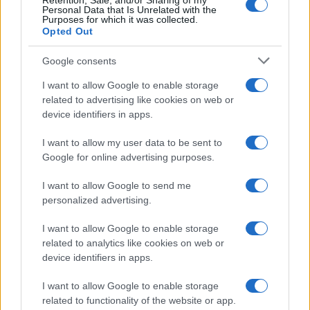
Retention, Sale, and/or Sharing of my
Personal Data that Is Unrelated with the
Purposes for which it was collected.
Opted Out
Syndication
Culture
Google consents
Salute
Globalist
I want to allow Google to enable storage
related to advertising like cookies on web or
Megachip
Globalscience
device identifiers in apps.
GiULia
Globalsport
I want to allow my user data to be sent to
Google for online advertising purposes.
Prima Pagina
I want to allow Google to send me
personalized advertising.
Giornale dello
Chi siamo
I want to allow Google to enable storage
Spettacolo
related to analytics like cookies on web or
Contributors
device identifiers in apps.
Wondernet
Facebook
I want to allow Google to enable storage
Giuliana Sgrena
related to functionality of the website or app.
Twitter