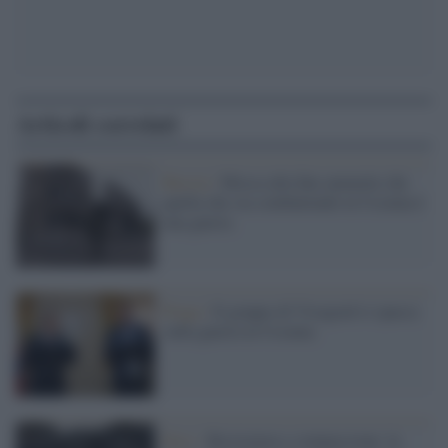
Articoli correlati
Russia /
Mosca alla fine ammette che
quella che sta combattendo in Ucraina è
una guerra
Praga /
Il gruppo di Visegrad si spacca
sulla guerra in Ucraina
Kiev /
Resistenza e compassione: la