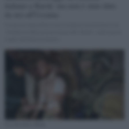
italiano a Kursk: ma non è stato dato
da noi all'Ucraina
Il ministero della Difesa russo rivendica la distruzione di un
«blindato di fabbricazione italiana Mls Shield» «nella zona di
confine dell'oblast di Kursk»,
Un civile ferito a Kursk