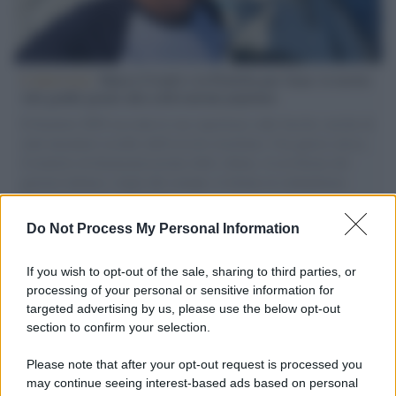
L'intervista /
Marco Croatti e la Flottilla per Gaza: le nostre
vele gonfie grazie alla sollevazione popolare
Il Senatore M5S racconta la sua esperienza sulle barche cariche di
aiuti umanitari assalite dall'esercito israeliano. Una guerra atroce,
il tentativo di disumanizzazione delle vittime, il servilismo del
governo italiano e degli altri europei, il ritorno al colonialismo.
L'importanza dei movimenti.
Do Not Process My Personal Information
Tendenze /
Sale il numero degli acquisti online in Europa e
aumentano le vendite di articoli second hand
If you wish to opt-out of the sale, sharing to third parties, or
processing of your personal or sensitive information for
targeted advertising by us, please use the below opt-out
section to confirm your selection.
Pd /
Un partito progressista e di sinistra che si spacca sul
riarmo ha un serio problema
Please note that after your opt-out request is processed you
may continue seeing interest-based ads based on personal