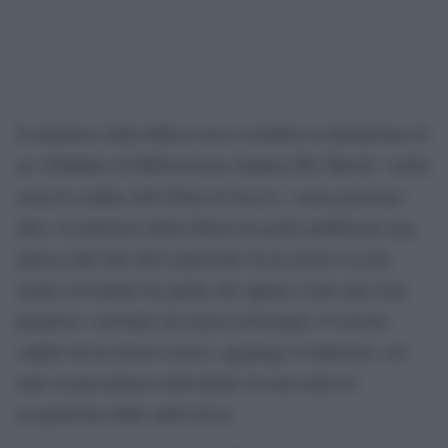
Il ministero della Difesa russo rivendica la distruzione di
un «blindato di fabbricazione italiana Mls Shield» «nella
Kursk
zona di confine dell’oblast di
», senza precisare
altro. Il ministero della Difesa ha anche pubblicato una
ripresa dall’alto dell’esplosione di un mezzo su una
strada circondata da quella che appare come una zona
paludosa, corredato da musica dozzinale. Il veicolo
colpito da un drone Lancet, aggiunge il ministero, era
stato in precedenza individuato da una unità di
ricognizione delle unità Sever.