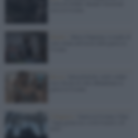
storia di Orikhiv durante l'invasione
russa in Ucraina
Kharkiv /
Maria Chupinina, la madre di
sette orfani nell'orrore della guerra in
Ucraina
Russia /
Intercettazioni: molti soldati
russi dicono di voler abbandonare la
guerra in Ucraina
Il Rapporto /
Guerra in Ucraina, l'Onu:
"Ogni giorno tra i civili 6 morti e 20
feriti"