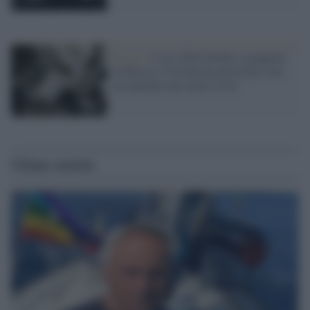
Il caso /
L'uso delle bombe a grappolo
di Russia e Ucraina ha provocato solo
un aumento dei morti civili
Ultime notizie