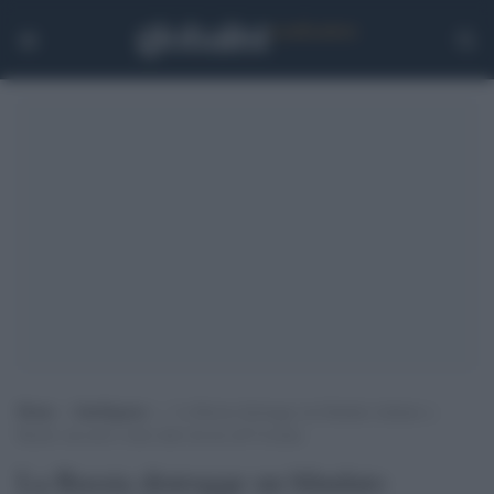
Home
>
Intelligence
>
La Russia distrugge un blindato italiano a
Kursk: ma non è stato dato da noi all’Ucraina
La Russia distrugge un blindato