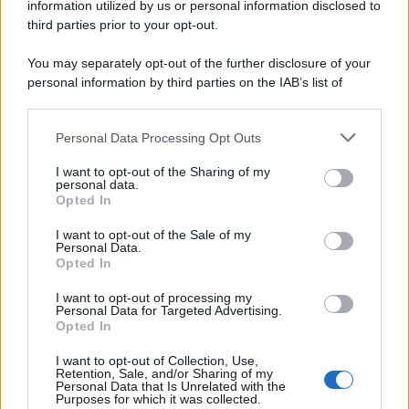
information utilized by us or personal information disclosed to
third parties prior to your opt-out.
Il caso /
Trump ha quasi esaurito l'arsenale Usa, ma il
You may separately opt-out of the further disclosure of your
tycoon smentisce
personal information by third parties on the IAB’s list of
downstream participants.
Personal Data Processing Opt Outs
This information may also be disclosed by us to third parties
La banca /
Caso Mps: i pm milanesi ora vogliono vederci
on the IAB’s List of Downstream Participants that may further
I want to opt-out of the Sharing of my
chiaro sulle “chat” tra un dirigente del Mef e alcuni ministri
disclose it to other third parties.
personal data.
Opted In
Please note that this website/app uses one or more Google
services and may gather and store information including but
I want to opt-out of the Sale of my
Personal Data.
not limited to your visit or usage behaviour. You may click to
Opted In
grant or deny consent to Google and its third-party tags to
use your data for below specified purposes in below Google
I want to opt-out of processing my
consent section.
Personal Data for Targeted Advertising.
Opted In
I want to opt-out of Collection, Use,
Retention, Sale, and/or Sharing of my
Personal Data that Is Unrelated with the
Purposes for which it was collected.