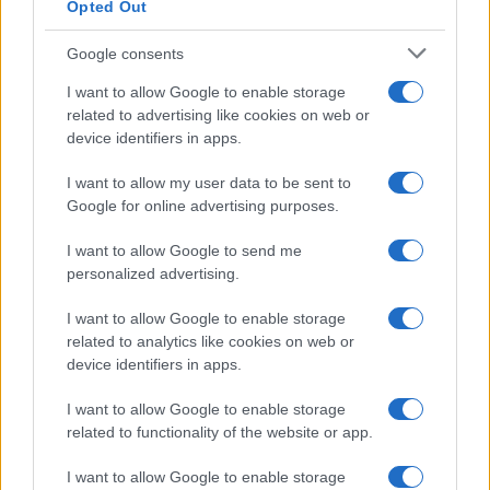
Opted Out
Syndication
Culture
Google consents
Salute
Globalist
I want to allow Google to enable storage
related to advertising like cookies on web or
Megachip
Globalscience
device identifiers in apps.
GiULia
Globalsport
I want to allow my user data to be sent to
Google for online advertising purposes.
Prima Pagina
I want to allow Google to send me
personalized advertising.
Giornale dello
Chi siamo
I want to allow Google to enable storage
Spettacolo
related to analytics like cookies on web or
Contributors
device identifiers in apps.
Wondernet
Facebook
I want to allow Google to enable storage
Giuliana Sgrena
related to functionality of the website or app.
Twitter
I want to allow Google to enable storage