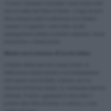
«I Lancet continuano a incendiare i mezzi nemici nella
zona di confine dell’oblast di Kursk», si legge nel post.
Mosca denuncia anche la distruzione di un blindato
canadese e il sequestro «come trofeo» di altri
equipaggiamenti militari occidentali (munizioni, sistemi
di protezione e comunicazione).
Blindato non in dotazione all’esercito italiano
Il blindato Shield delle forze armate di Kiev, di
fabbricazione italiana distrutto in un bombardamento
nella regione russa di Kursk, in Russia, non è in
dotazione all’Esercito italiano. Lo sottolineano fonti ben
informate. Il mezzo, aggiungono le stesse fonti, è
prodotto dalla Tekne di Ortona, in Abruzzo, e viene
venduto all’estero.