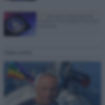
007 /
Blue Moon: quando negli anni
Settanta la Cia ha annichilito una intera
generazione
Ultime notizie