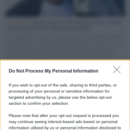
L'intervista /
Marco Croatti e la Flottilla per Gaza: le nostre
vele gonfie grazie alla sollevazione popolare
Il Senatore M5S racconta la sua esperienza sulle barche cariche di
aiuti umanitari assalite dall'esercito israeliano. Una guerra atroce,
il tentativo di disumanizzazione delle vittime, il servilismo del
governo italiano e degli altri europei, il ritorno al colonialismo.
L'importanza dei movimenti.
Do Not Process My Personal Information
Palestina /
Il Board of Peace di Trump assegna il primo
contratto per un rudimentale avamposto militare a Gaza
If you wish to opt-out of the sale, sharing to third parties, or
processing of your personal or sensitive information for
targeted advertising by us, please use the below opt-out
section to confirm your selection.
L'evento /
La Sila diventa un palcoscenico naturale: nasce “A
Farla Amare Comincia Tu – Opera Sila”
Please note that after your opt-out request is processed you
may continue seeing interest-based ads based on personal
information utilized by us or personal information disclosed to