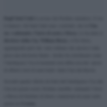
Dagli Stati Uniti
le accuse che Pechino smentisce. E ora
Cina
il rilancio. Gli Stati Uniti sono «convinti» che la
sta «valutando» l’invio di armi a Mosca
. Lo ha detto il
direttore della Cia, William Burns
, a Cbs News,
aggiungendo però che «non vediamo che ancora è stata
presa una decisione finale». Inoltre ha sottolineato come
l’intelligence Usa al momento non abbia raccolto «prove
di effettivi invii di armi letali» dalla Cina alla Russia.
Secondo quanto riferito da fonti dell’intelligence Usa alla
Cnn nei giorni scorsi, Pechino starebbe valutando l’invio
a Mosca di forniture di droni e munizioni da usare nella
Ucraina
guerra in
.