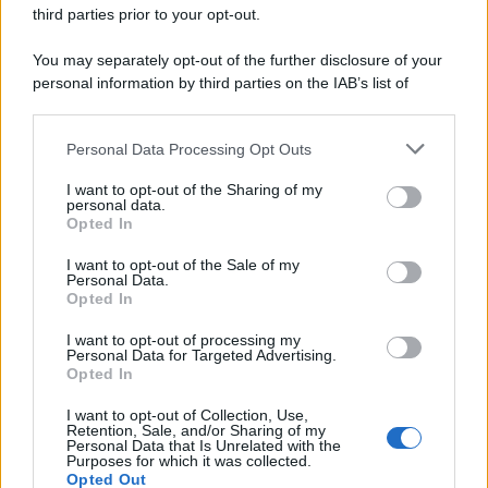
third parties prior to your opt-out.
Il ricordo /
Le radici di Francesco Guccini
You may separately opt-out of the further disclosure of your
personal information by third parties on the IAB’s list of
downstream participants.
Personal Data Processing Opt Outs
This information may also be disclosed by us to third parties
L'anniversario /
90 anni di Yves Saint Laurent, tra moda e
on the IAB’s List of Downstream Participants that may further
I want to opt-out of the Sharing of my
scandali
disclose it to other third parties.
personal data.
Opted In
Please note that this website/app uses one or more Google
services and may gather and store information including but
I want to opt-out of the Sale of my
Personal Data.
not limited to your visit or usage behaviour. You may click to
Opted In
grant or deny consent to Google and its third-party tags to
use your data for below specified purposes in below Google
I want to opt-out of processing my
consent section.
Personal Data for Targeted Advertising.
Opted In
I want to opt-out of Collection, Use,
Retention, Sale, and/or Sharing of my
Personal Data that Is Unrelated with the
Purposes for which it was collected.
Opted Out