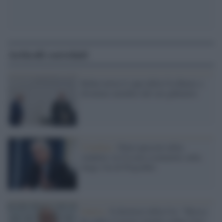
Articoli correlati
Biden invita il capo della Cia Burns a
diventare membro del suo gabinetto
Cremlino /
Putin apostolo della
vendetta: la Cia non scommette sulla
lunga vita di Prigozhin
Guerra /
Il direttore della Cia: "Mosca
ha capito il nostro monito contro l'uso