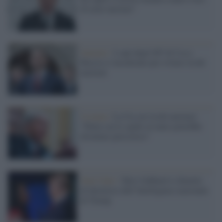
di armi nucleari"
Summit /
I capi degli 007 di Usa e
Russia si incontrano per evitare rischi
nucleari
Ucraina /
La Cia sui rischi nucleari:
"Putin con le spalle al muro potrebbe
diventare pericoloso"
Stati Uniti /
Tulsi Gabbard si dimette
di direttrice dell’Intelligence nazionale
di Trump