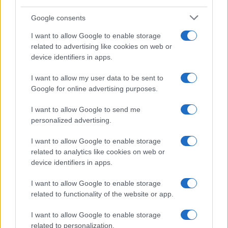
Syndication
Culture
Google consents
Salute
Globalist
I want to allow Google to enable storage
related to advertising like cookies on web or
Megachip
Globalscience
device identifiers in apps.
GiULia
Globalsport
I want to allow my user data to be sent to
Google for online advertising purposes.
Prima Pagina
I want to allow Google to send me
personalized advertising.
Giornale dello
Chi siamo
I want to allow Google to enable storage
Spettacolo
related to analytics like cookies on web or
Contributors
device identifiers in apps.
Wondernet
Facebook
I want to allow Google to enable storage
Giuliana Sgrena
related to functionality of the website or app.
Twitter
I want to allow Google to enable storage
Google News
related to personalization.