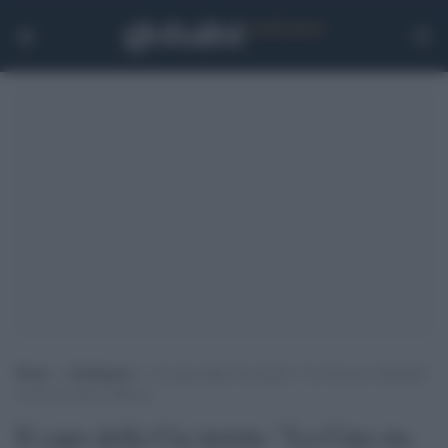
Home
>
Intelligence
>
Il capo della Cia insiste: “La Cina sta valutando
l’invio di armi a Mosca”
Il capo della Cia insiste: "La Cina sta