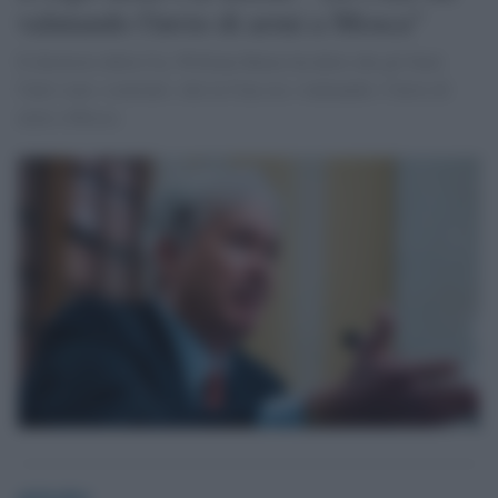
valutando l'invio di armi a Mosca"
Il direttore della Cia, William Burns ha detto che gli Stati
Uniti sono «convinti» che la Cina sta «valutando» l'invio di
armi a Mosca
globalist