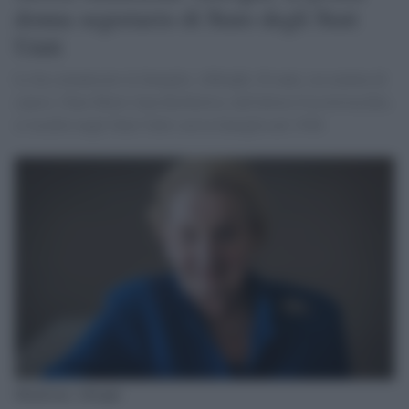
donna segretario di Stato degli Stati
Uniti
Lo ha comunicato la famiglia. Albright, 84 anni, era malata di
cancro. Nata Marie Jana Korbelova, nell'allora Cecoslovacchia,
si trasferì negli Stati Uniti con la famiglia nel 1948.
Madeleine Albright