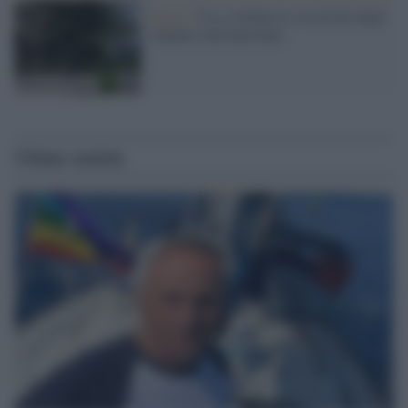
Esteri /
Usa, crollano le iscrizioni degli
studenti internazionali
Ultime notizie