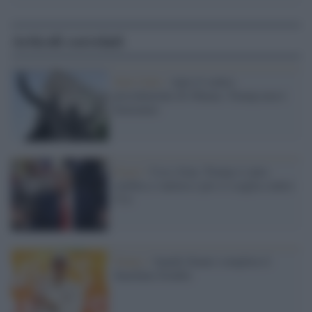
Articoli correlati
Stati Uniti /
Apre il centro
presidenziale di Obama: Trump non è
benvenuto
Esteri /
Usa e Iran, Trump si auto-
celebra a vanvera e poi si scaglia contro
l'Ue
Tennis /
Jannik Sinner completa il
Sunshine Double