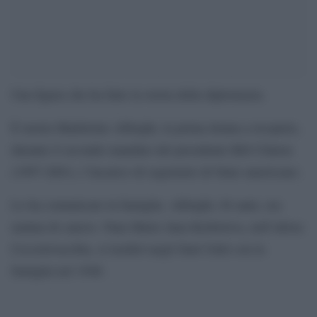
Una figura che ha fatto la storia della diplomazia.
È morta Madeleine Albright, la prima donna a ricoprire,
durante il secondo mandato del presidente Bill Clinton
(1997-2001), l’incarico di segretario di Stato americano.
Lo ha comunicato la famiglia. Albright, 84 anni, era
malata di cancro. Nata Marie Jana Korbelova, nell’allora
Cecoslovacchia, si trasferì negli Stati Uniti con la
famiglia nel 1948.