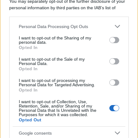
You may separately opt-out of the further disclosure of your
quello che è necessario per la sua sicurezza"
personal information by third parties on the IAB’s list of
downstream participants.
Personal Data Processing Opt Outs
This information may also be disclosed by us to third parties
La riflessione /
Pace, disarmo e Ucraina: il centrosinistra
on the IAB’s List of Downstream Participants that may further
I want to opt-out of the Sharing of my
non trasformi il riarmo europeo in una battaglia interna per
disclose it to other third parties.
personal data.
le primarie
Opted In
Please note that this website/app uses one or more Google
services and may gather and store information including but
I want to opt-out of the Sale of my
Personal Data.
not limited to your visit or usage behaviour. You may click to
Opted In
grant or deny consent to Google and its third-party tags to
use your data for below specified purposes in below Google
I want to opt-out of processing my
consent section.
Personal Data for Targeted Advertising.
Opted In
I want to opt-out of Collection, Use,
Retention, Sale, and/or Sharing of my
Personal Data that Is Unrelated with the
Purposes for which it was collected.
Opted Out
Syndication
Culture
Google consents