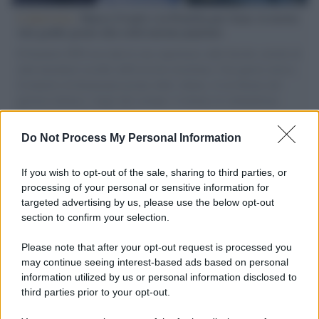
L'intervista /
Marco Croatti e la Flottilla per Gaza: le nostre
vele gonfie grazie alla sollevazione popolare
Il Senatore M5S racconta la sua esperienza sulle barche cariche di
aiuti umanitari assalite dall'esercito israeliano. Una guerra atroce,
il tentativo di disumanizzazione delle vittime, il servilismo del
governo italiano e degli altri europei, il ritorno al colonialismo.
L'importanza dei movimenti.
Do Not Process My Personal Information
Perché i centri di intrattenimento per famiglie investono in
attrazioni ad alta tecnologia
If you wish to opt-out of the sale, sharing to third parties, or
processing of your personal or sensitive information for
targeted advertising by us, please use the below opt-out
section to confirm your selection.
Il conflitto /
La mafia russa e l'arma del caos
Please note that after your opt-out request is processed you
may continue seeing interest-based ads based on personal
information utilized by us or personal information disclosed to
third parties prior to your opt-out.
Tel Aviv /
Netanyahu si smarca da Trump: "Israele farà tutto