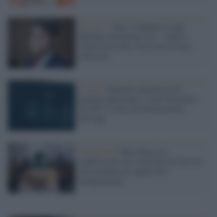
Tel Aviv /
Iran, si dimette il capo
dell'anti-terrorismo Usa: "Guerra
voluta da Israele, l'Iran non era una
minaccia"
Il caso /
OpenAI contratta con il
governo americano e viene boicottato:
al 295% il tasso di disattivazioni
dell’app
L'inchiesta /
Meta blocca la
condivisione sui social del sito Ice list
che monitora gli agenti anti-
immigrazione