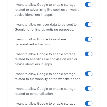
Salute
Globalist
I want to allow Google to enable storage
related to advertising like cookies on web or
Megachip
Globalscience
device identifiers in apps.
GiULia
Globalsport
I want to allow my user data to be sent to
Google for online advertising purposes.
Prima Pagina
I want to allow Google to send me
personalized advertising.
Giornale dello
Chi siamo
I want to allow Google to enable storage
Spettacolo
related to analytics like cookies on web or
Contributors
device identifiers in apps.
Wondernet
Facebook
I want to allow Google to enable storage
Giuliana Sgrena
related to functionality of the website or app.
Twitter
I want to allow Google to enable storage
Google News
related to personalization.
Mastodon
I want to allow Google to enable storage