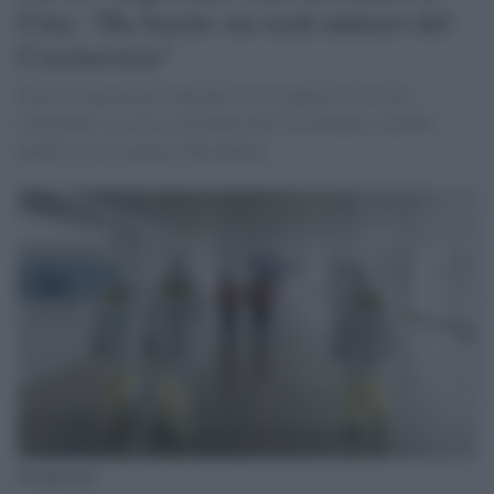
Cina: "Ha barato sui reali numeri del
Coronavirus"
Sono le conclusioni contenute in un rapporto riservato
consegnato la scorsa settimana alla Casa Bianca, secondo
quanto rivela l'agenzia Bloomberg.
Coronavirus