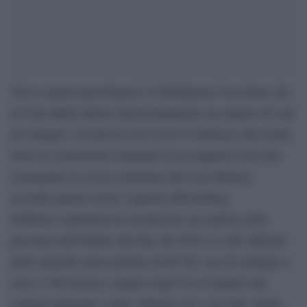
Vero o guerra psicologica? L’intelligence Usa ritene che
la Cina abbia riferito intenzionalmente un numero di casi
di contagio e di decessi da Covid-19 inferiore alla realtà.
Sono le conclusioni contenute in un rapporto riservato
consegnato la scorsa settimana alla Casa Bianca,
secondo quanto rivela l’agenzia Bloomberg.
Sebbene l’epidemia di coronavirus sia esplosa nella
provincia dell’Hubei alla fine del 2019, le cifre ufficiali
delle autorità cinesi parlano di 86.361 casi di contagio e
circa 3.300 decessi, mentre negli Usa il numero dei
contagi ammonta a oltre 190mila casi, con oltre 4mila