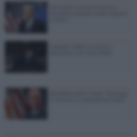
Nonostante le accuse di razzismo,
Bloomberg guadagna sempre maggiore
consenso
Sondaggi: Sanders in testa tra i
democratici, poco dietro Biden
Bloomberg attacca Trump: "Incoraggia
il razzismo e il suprematismo bianco"