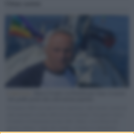
Ultime notizie
L'intervista /
Marco Croatti e la Flottilla per Gaza: le nostre
vele gonfie grazie alla sollevazione popolare
Il Senatore M5S racconta la sua esperienza sulle barche cariche di
aiuti umanitari assalite dall'esercito israeliano. Una guerra atroce,
il tentativo di disumanizzazione delle vittime, il servilismo del
governo italiano e degli altri europei, il ritorno al colonialismo.