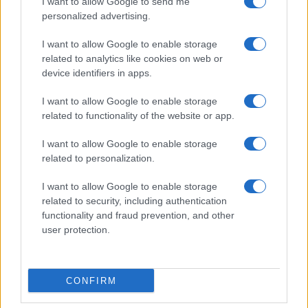
I want to allow Google to send me
personalized advertising.
Giornale dello
Chi siamo
I want to allow Google to enable storage
Spettacolo
related to analytics like cookies on web or
Contributors
device identifiers in apps.
Wondernet
Facebook
I want to allow Google to enable storage
Giuliana Sgrena
related to functionality of the website or app.
Twitter
I want to allow Google to enable storage
Google News
related to personalization.
Mastodon
I want to allow Google to enable storage
related to security, including authentication
Cookie Policy
functionality and fraud prevention, and other
user protection.
Preferenze Privacy
CONFIRM