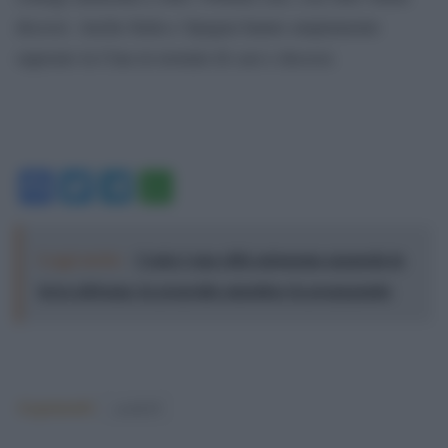
decessi. Anche Italia e Spagna hanno ampiamente
superato la Cina in termini di casi e decessi.
Facebook
Twitter
Telegram
WhatsApp
Leggi anche:
Ceuta è una città autonoma spagnola in
terra africana: la geografia smentisce la propaganda
Argomenti:
covid-19