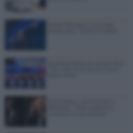
Michael Bloomberg si ritira dalle
primarie dem: "Sosterrò Joe Biden"
Bloomberg debutta alle primarie Dem:
"Tutti contro di me ma solo io posso
battere Trump"
Bernie Sanders, attacco frontale a
Bloomberg: "Vuole comprarsi la
presidenza con spot milionari"