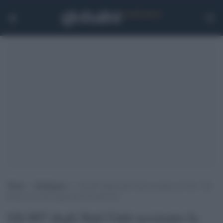
Home
>
Intelligence
>
Gli 007 degli Stati Uniti accusano la Cina: “Ha
barato sui reali numeri del Coronavirus”
Gli 007 degli Stati Uniti accusano la