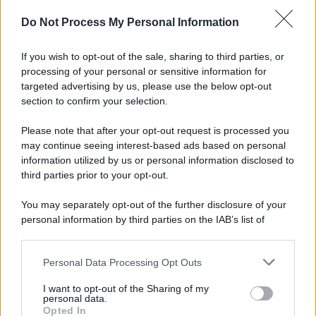
L'importanza dei movimenti.
Do Not Process My Personal Information
Tel Aviv /
La “vittoria totale” di Israele significa una guerra
senza fine
If you wish to opt-out of the sale, sharing to third parties, or
processing of your personal or sensitive information for
targeted advertising by us, please use the below opt-out
section to confirm your selection.
Vangelo /
La vita si intreccia con le paure come il giorno
succede alla notte
Please note that after your opt-out request is processed you
may continue seeing interest-based ads based on personal
information utilized by us or personal information disclosed to
third parties prior to your opt-out.
La scoperta /
Oplontis, le vittime dell’eruzione del Vesuvio
You may separately opt-out of the further disclosure of your
furono più numerose del previsto
personal information by third parties on the IAB’s list of
downstream participants.
Personal Data Processing Opt Outs
This information may also be disclosed by us to third parties
Il medagliere /
Europei di nuoto: Pellecani guida una super
on the IAB’s List of Downstream Participants that may further
I want to opt-out of the Sharing of my
Italia
disclose it to other third parties.
personal data.
Opted In