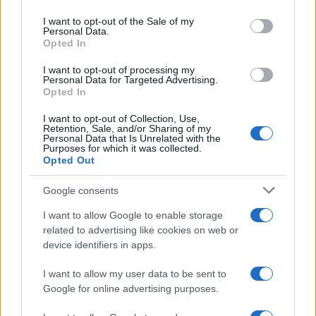
Please note that this website/app uses one or more Google
services and may gather and store information including but
I want to opt-out of the Sale of my
Personal Data.
not limited to your visit or usage behaviour. You may click to
Opted In
grant or deny consent to Google and its third-party tags to
use your data for below specified purposes in below Google
I want to opt-out of processing my
consent section.
Personal Data for Targeted Advertising.
Opted In
I want to opt-out of Collection, Use,
Retention, Sale, and/or Sharing of my
Personal Data that Is Unrelated with the
Purposes for which it was collected.
Opted Out
Syndication
Culture
Google consents
Salute
Globalist
I want to allow Google to enable storage
related to advertising like cookies on web or
Megachip
Globalscience
device identifiers in apps.
GiULia
Globalsport
I want to allow my user data to be sent to
Google for online advertising purposes.
Prima Pagina