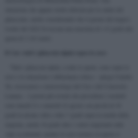
situazione che appare molto delicata per la salute del
ghiacciaio, anche considerando che il giorno del tragico
evento del 2022 fu toccata una massima di +12 gradi alla
quota di 3.343 metri.
Il Cnr: tutti i ghiacciai alpini sopra lo zero
“Tutti i ghiacciai alpini, a tutte le quote, sono sopra lo
zero e la situazione è abbastanza critica – spiega Claudio
Tei, ricercatore e meteorologo del Cnr e del Consorzio
Lamma -. I giorni più roventi che prevedono i modelli
sono lunedì 21 e martedì 22 agosto con picchi di 38
gradi in alcune città e oltre 7 gradi sopra la media della
stagione, anche 10 gradi oltre i valori stagionali sulle
Alpi occidentali, mentre lo zero termico in quota si