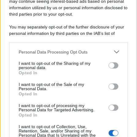
diplomazia
may continue seeing interest-based ads based on personal
information utilized by us or personal information disclosed to
third parties prior to your opt-out.
Il centenario /
A L'Aquila arriva la mostra "Tito, 100 anni
You may separately opt-out of the further disclosure of your
attraverso la forma"
personal information by third parties on the IAB’s list of
downstream participants.
Personal Data Processing Opt Outs
This information may also be disclosed by us to third parties
Il medagliere /
Europei di nuoto: Pellecani guida una super
on the IAB’s List of Downstream Participants that may further
I want to opt-out of the Sharing of my
Italia
disclose it to other third parties.
personal data.
Opted In
Please note that this website/app uses one or more Google
services and may gather and store information including but
I want to opt-out of the Sale of my
Personal Data.
not limited to your visit or usage behaviour. You may click to
Opted In
grant or deny consent to Google and its third-party tags to
use your data for below specified purposes in below Google
I want to opt-out of processing my
consent section.
Personal Data for Targeted Advertising.
Opted In
I want to opt-out of Collection, Use,
Retention, Sale, and/or Sharing of my
Personal Data that Is Unrelated with the