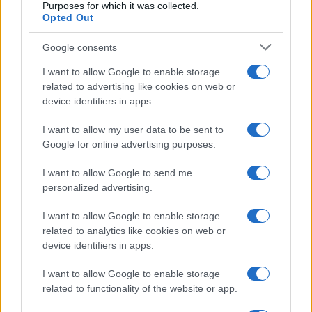
Purposes for which it was collected.
Opted Out
Syndication
Culture
Google consents
Salute
Globalist
I want to allow Google to enable storage
related to advertising like cookies on web or
Megachip
Globalscience
device identifiers in apps.
GiULia
Globalsport
I want to allow my user data to be sent to
Google for online advertising purposes.
Prima Pagina
I want to allow Google to send me
personalized advertising.
Giornale dello
Chi siamo
I want to allow Google to enable storage
Spettacolo
related to analytics like cookies on web or
Contributors
device identifiers in apps.
Wondernet
Facebook
I want to allow Google to enable storage
Giuliana Sgrena
related to functionality of the website or app.
Twitter