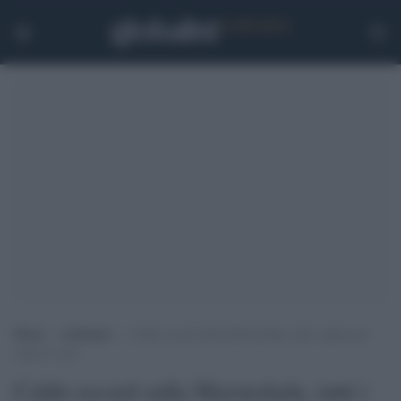
Home
>
Ambiente
>
Caldo record sulla Marmolada, tutti i ghiacciai
sopra lo zero
Caldo record sulla Marmolada, tutti i