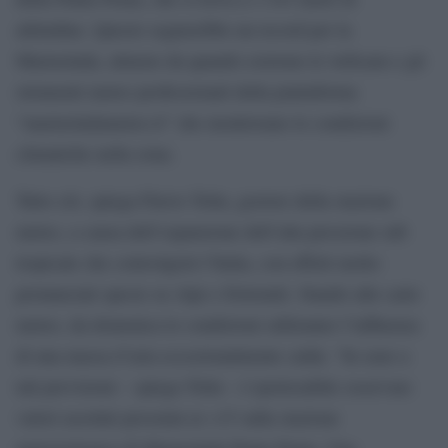
altitudine. Questo segnerebbe un record per la
Marmolada, almeno da quando esistono le webcam e gli
strumenti meteo professionali della piattaforma
“marmoladameteo.it” che monitorano le condizioni
climatiche nella zona.
Tutto ciò, spiega Flavio Tolin, gestore della stazione
meteo, a causa dell’espansione dell’alta pressione sub
tropicale che coinvolgerà l’Italia, con effetti molto
pronunciati specie su Alpi e Dolomiti. Stando alle carte
meteo, da domenica le condizioni subiranno l’influenza
di una massa d’aria eccezionalmente calda. “In seno a
tali previsioni – spiega Tolin – è ipotizzabile osservare
valori assoluti prossimi ai +15 sulla stazione
meteorologica di Marmolada Punta Penia. Una