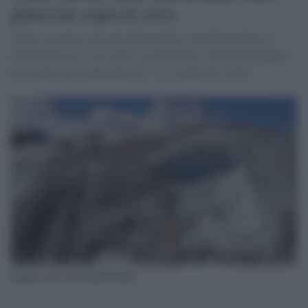
ghiacciai sopra lo zero
Caldo record in cima alla Marmolada: sulla Punta Penia, a
un'altitudine di 3.343 metri, la piattaforma "Marmoladameteo"
ha segnato una temperatura di +13,3 gradi alle 16:50.
Il ghiacciaio della Marmolada