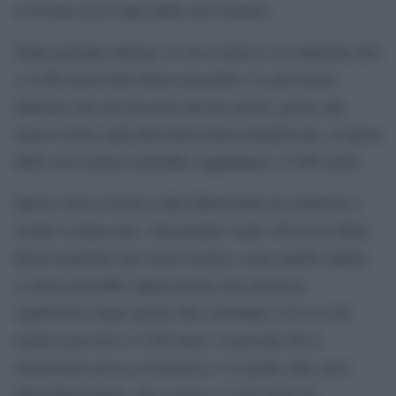
si trovano al di sopra dello zero termico.
Nella giornata odierna, lo zero termico si è innalzato fino
a 4.500 metri nella libera atmosfera. Le previsioni
indicano che nei prossimi due-tre giorni, grazie alla
massa d’aria calda dell’anticiclone nordafricano, la quota
dello zero termico potrebbe raggiungere i 5.000 metri.
Questo stress termico sulla Marmolada sta mettendo a
rischio il ghiacciaio. Nonostante l’anno 2022 non abbia
finora registrato uno stress termico come quello attuale,
il calore potrebbe rappresentare una minaccia
significativa dopo questo fine settimana. Con lo zero
termico previsto a 5.200 metri, si prevede che il
termometro possa avvicinarsi a +15 gradi sulla vetta
della Punta Penia, che si trova a 3.343 metri di