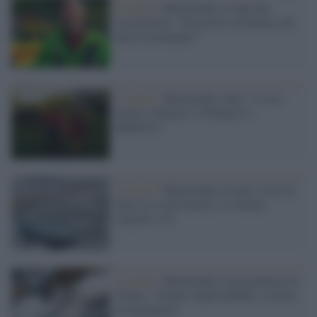
Il crollo /
Marmolada, il capo dei
soccorritori: "Da giorni cerchiamo chi
ama la montagna"
Il crollo /
Marmolada, Zaia: "11 tra
morti e dispersi, il bilancio è
definitivo"
Il crollo /
Marmolada, trovati i resti di
altri tre escursionisti: le vittime
salgono a 10
Il crollo /
Marmolada, il procuratore di
Trento: "Evento imprevedibile, esclusa
la negligenza"