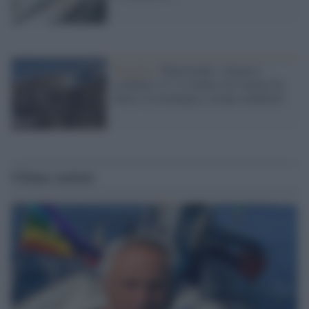
Tragedia /
Marmolada, i dispersi
scendono a 5: il sindaco di Canazei ha
chiuso la montagna a tempo indefinito
Ultime notizie