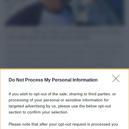
L'intervista /
Marco Croatti e la Flottilla per Gaza: le nostre
vele gonfie grazie alla sollevazione popolare
Il Senatore M5S racconta la sua esperienza sulle barche cariche di
aiuti umanitari assalite dall'esercito israeliano. Una guerra atroce,
il tentativo di disumanizzazione delle vittime, il servilismo del
governo italiano e degli altri europei, il ritorno al colonialismo.
L'importanza dei movimenti.
Do Not Process My Personal Information
Il caso /
Trump ha quasi esaurito l'arsenale Usa, ma il
tycoon smentisce
If you wish to opt-out of the sale, sharing to third parties, or
processing of your personal or sensitive information for
targeted advertising by us, please use the below opt-out
section to confirm your selection.
Chiesa /
Papa Leone XIV denuncia le violenze in Ucraina e
Russia e chiede il rispetto del diritto umanitario e della
Please note that after your opt-out request is processed you