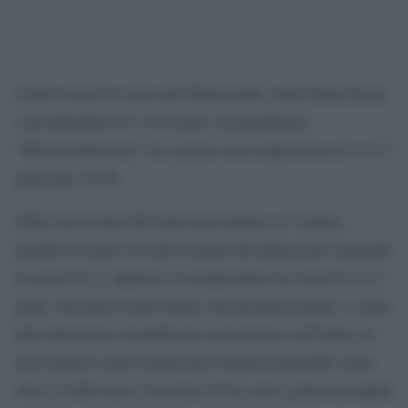
Caldo record in cima alla Marmolada: sulla Punta Penia,
a un’altitudine di 3.343 metri, la piattaforma
“Marmoladameteo” ha segnato una temperatura di +13,3
gradi alle 16:50.
Nella stessa data dell’anno precedente, il 3 luglio,
quando avvenne il crollo di parte del ghiacciaio causando
la morte di 11 alpinisti, la temperatura era stata di +12,7
gradi. Secondo le previsioni, nei prossimi giorni, a causa
dell’anticiclone nordafricano posizionato sull’Italia, lo
zero termico nelle regioni del Nord Est potrebbe salire
oltre i 5.000 metri. Secondo il Cnr, tutti i ghiacciai alpini