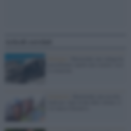
Articoli correlati
Montagna /
Marmolada, una valanga ha
parzialmente sepolto uno sciatore: ecco
la situazione
Solidarietà /
Marmolada, una raccolta
fondi per i figli di due delle vittime: il
Cai lancia l'iniziativa