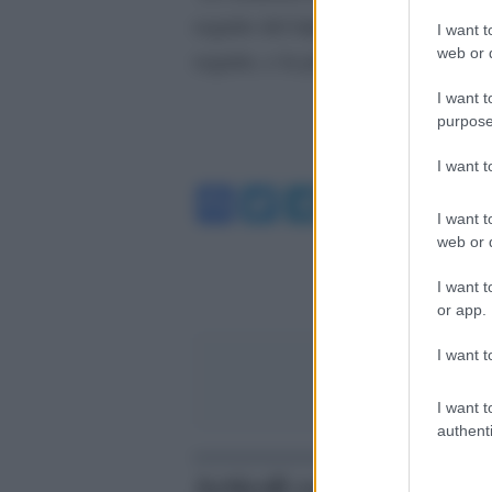
seguito del triplice incidente: il 
I want t
web or d
seguito, e la propagazione delle rad
I want t
purpose
I want 
Facebook
Twitter
Telegram
WhatsA
I want t
web or d
I want t
or app.
I want t
I want t
authenti
Articoli correlati