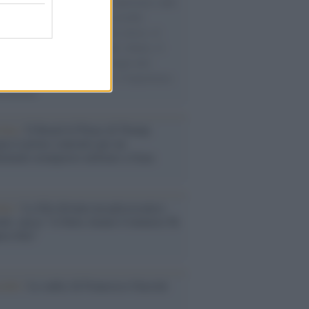
natore M5S racconta la sua esperienza sulle
e cariche di aiuti umanitari assalite
sercito israeliano. Una guerra atroce, il
ivo di disumanizzazione delle vittime, il
ismo del governo italiano e degli altri
ei, il ritorno al colonialismo. L'importanza
ovimenti.
tina /
Il Board of Peace di Trump
na il primo contratto per un
mentale avamposto militare a Gaza
nto /
La Sila diventa un palcoscenico
rale: nasce “A Farla Amare Comincia Tu
ra Sila”
cordo /
Le radici di Francesco Guccini