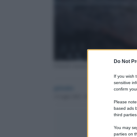
Do Not Pr
Il disastro nucleare di Fukushima in Giappon
If you wish 
sensitive in
globalist
confirm your
13 Luglio 2022 - 09.49
Please note
based ads b
third parties
You may sepa
parties on t