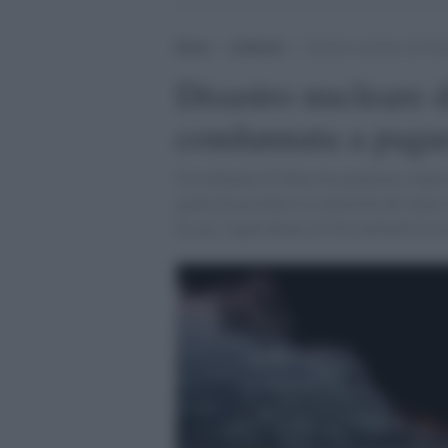
Home
>
Ambiente
>
Disastro nucleare di Fuk
Disastro nucleare 
condannata a pagar
Un tribunale di Tokyo ha giudicato colpev
grado di prevenire la catastrofe del marz
di yen, l'equivalente di 94,6 miliardi di e