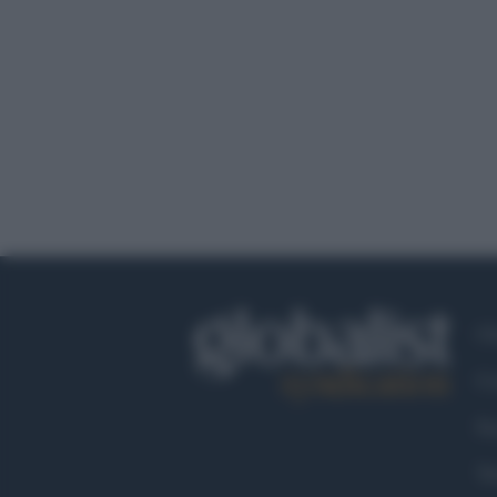
Ch
Co
Fa
Tw