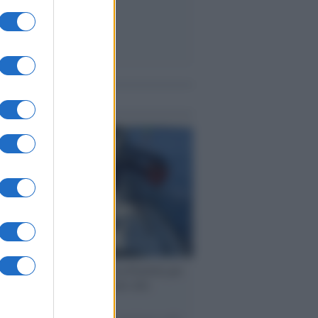
me notizie
ervista /
Marco Croatti e la Flottilla per
 le nostre vele gonfie grazie alla
vazione popolare