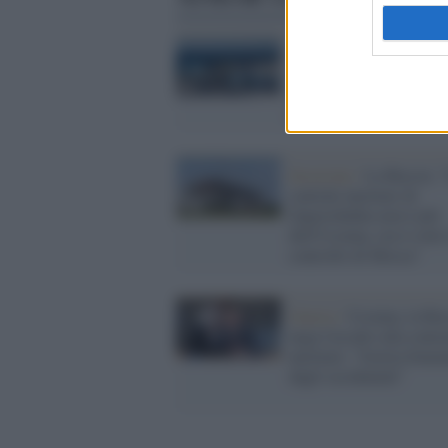
Giappone /
Fukushima,
iniziato lo sversamento 
mare delle acque radioat
della centrale nucleare
Invasione /
La Russia: 
centrale nucleare di
Zaporizhzhia non è più
dell'Ucraina, ora è sotto 
controllo di Mosca"
Guerra /
Ucraina, la Ru
nega l'assalto alla centr
nucleare: "Isteria fomen
dagli occidentali"