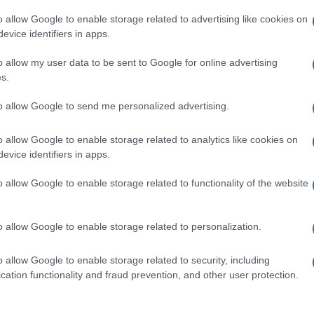
terremoto di magnitudo 9, lo tsunami che ne è
o allow Google to enable storage related to advertising like cookies on
evice identifiers in apps.
iazioni nelle aree circostanti.
o allow my user data to be sent to Google for online advertising
s.
Ulti
to allow Google to send me personalized advertising.
pp
o allow Google to enable storage related to analytics like cookies on
evice identifiers in apps.
o allow Google to enable storage related to functionality of the website
o allow Google to enable storage related to personalization.
o allow Google to enable storage related to security, including
L'int
cation functionality and fraud prevention, and other user protection.
Gaza:
solle