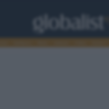
omia
Intelligence
Media
Ambiente
Cultura
Scienza