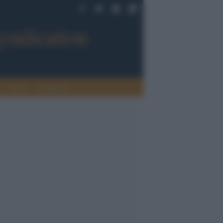
Sport
Tendenze