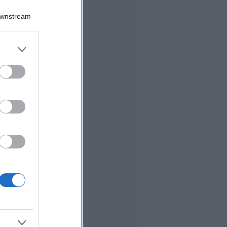
Downstream
er and store
to grant or
ed purposes