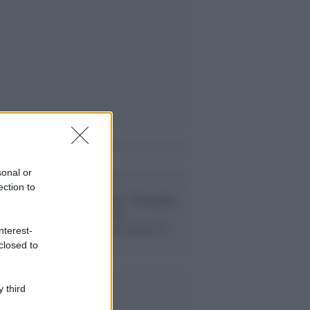
i anche
sonal or
ection to
Scenari /
Natanz, Netanyahu
gioca la carta del
cyberattacco per restare al
nterest-
potere
closed to
 third