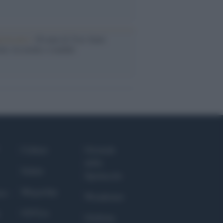
iversario /
90 anni di Yves Saint
nt, tra moda e scandali
Culture
Giornale
dello
Salute
Spettacolo
Megachip
nce
Wondernet
GiULia
Giuliana