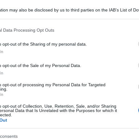
tion may also be disclosed by us to third parties on the IAB’s List of 
 that may further disclose it to other third parties.
 that this website/app uses one or more Google services and may gath
l Data Processing Opt Outs
including but not limited to your visit or usage behaviour. You may click 
 to Google and its third-party tags to use your data for below specifi
o opt-out of the Sharing of my personal data.
ogle consent section.
In
lle cosiddette pulite e sicure tra quanti decenni
o opt-out of the Sale of my Personal Data.
In
to opt-out of processing my Personal Data for Targeted
ing.
ta al disastro nucleare di Fukushima.
Un
In
lpevole Tepco (Tokyo Electric Power) per non
o opt-out of Collection, Use, Retention, Sale, and/or Sharing
la catastrofe del marzo 2011 e ha ordinato un
ersonal Data that Is Unrelated with the Purposes for which it
lected.
di yen, l’equivalente di 94,6 miliardi di euro.
Out
del 2012 contro i dirigenti del gruppo, a
consents