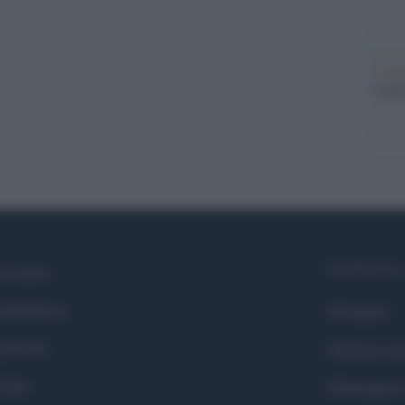
L'ann
Laure
Syndication
i siamo
ntributors
Globalist
cebook
Globalscie
itter
Globalsport