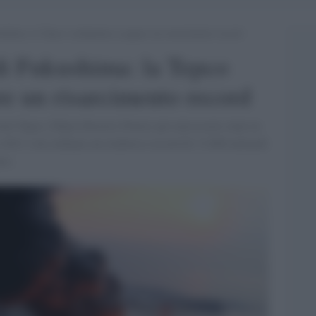
ushima: la Tepco condannata a pagare un risarcimento record
di Fukushima: la Tepco
e un risarcimento record
ole Tepco (Tokyo Electric Power) per non essere stato in
o 2011 e ha ordinato un rimborso record di 13.000 miliardi
uro.