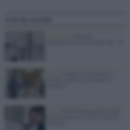
Articoli correlati
La mostra /
La diaspora
latinoamericana in Italia negli anni ’70
Zoom /
Scoperto il vero paziente 1
italiano: positivo al coronavirus a
novembre
Virus /
Marco Bentivogli (Base Italia)
di nuovo positivo al Covid: ricoverato
d'urgenza