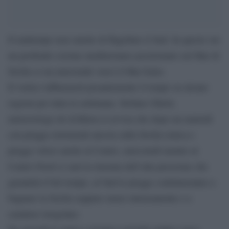
Il maltempo non smette di flagellare il Sud. In queste ore
un profondo ciclone mediterraneo posizionato sul Mar di
Sicilia si sta muovendo verso il Mar Ionio.
Il vortice influenzerà pesantemente il tempo su alcune
regioni per tutta la settimana. Stefano Ghetti,
meteorologo de iLMeteo.it avvisa che dopo un martedì
con piogge torrenziali ancora sulla Sicilia ionica e
piogge veloci anche al Centro, mercoledì mentre al
Centro-Nord ci sarà la rimonta dell’alta pressione che
garantirà il bel tempo, al Sud le piogge continueranno a
bagnare la Sicilia seppure meno intensamente e a
carattere irregolare.