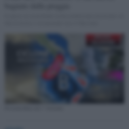
bagnato dalla pioggia
In queste ore un profondo ciclone mediterraneo posizionato sul
Mar di Sicilia si sta muovendo verso il Mar Ionio
Previsioni Meteo del 1° Novembre
globalist