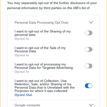
La scoperta /
Oplontis, le vittime dell’eruzione del Vesuvio
You may separately opt-out of the further disclosure of your
furono più numerose del previsto
personal information by third parties on the IAB’s list of
downstream participants.
Personal Data Processing Opt Outs
This information may also be disclosed by us to third parties
Il medagliere /
Europei di nuoto: Pellecani guida una super
on the IAB’s List of Downstream Participants that may further
I want to opt-out of the Sharing of my
Italia
disclose it to other third parties.
personal data.
Opted In
Please note that this website/app uses one or more Google
services and may gather and store information including but
I want to opt-out of the Sale of my
Personal Data.
not limited to your visit or usage behaviour. You may click to
Opted In
grant or deny consent to Google and its third-party tags to
use your data for below specified purposes in below Google
I want to opt-out of processing my
consent section.
Personal Data for Targeted Advertising.
Opted In
I want to opt-out of Collection, Use,
Retention, Sale, and/or Sharing of my
Personal Data that Is Unrelated with the
Purposes for which it was collected.
Opted Out
Syndication
Culture
Google consents