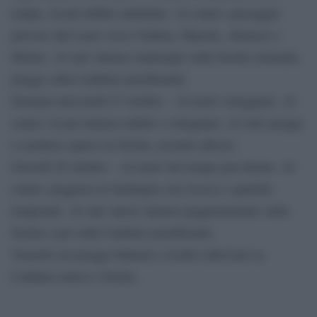
tempo, locali nebbie mattutine. Al centro: passaggio
piovoso dal Lazio verso Umbria, Marche, Abruzzo e
Molise. Al sud: intenso maltempo sulla Sicilia orientale,
piogge sulla Calabria meridionale.
Domani mercoledì 27 ottobre – Al nord: soleggiato. Al
centro: in prevalenza stabile e soleggiato. Al sud: piogge
a carattere sparso in Sicilia, asciutto altrove.
Giovedì 28 ottobre – Al nord: bel tempo prevalente. Al
centro: peggiora in Sardegna con rovesci e qualche
temporale. Al sud: nuovo intenso peggioramento sulla
Sicilia e poi sulla Calabria meridionale.
Venerdì con piogge battenti e rischio alluvioni su
Calabria ionica e Sicilia.