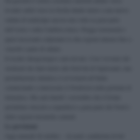
Da giovedì il vortice ciclonico anziché andare verso
levante salirà verso la Sicilia dando inizio a una nuova
ondata di maltempo ancora una volta su gran parte
dell’isola e sulla Calabria ionica. Piogge torrenziali e
quasi incessanti colpiranno le due regioni almeno fino a
venerdì e parte di sabato.
Il rischio idrogeologico sarà elevato. Con l’avvento del
weekend che darà inizio alle festività di Ognissanti, una
perturbazione atlantica si avvicinerà all’Italia
cominciando a interessare il Nordovest nella giornata di
domenica. Ma sarà lunedì 1 novembre che il fronte
perturbato riuscirà a espandersi a gran parte del Nord e
delle regioni tirreniche centrali.
Le previsioni:
Oggi martedì 26 ottobre – Al nord: condizioni di bel