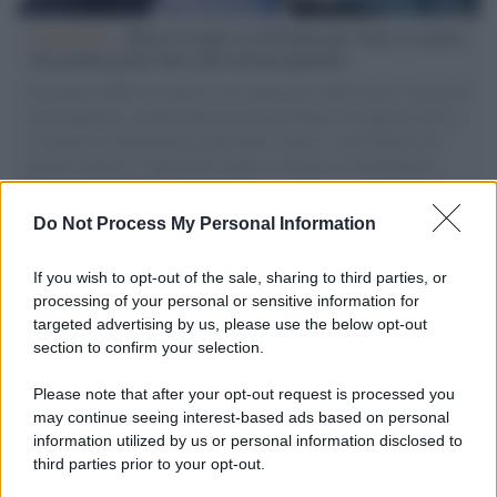
L'intervista /
Marco Croatti e la Flottilla per Gaza: le nostre
vele gonfie grazie alla sollevazione popolare
Il Senatore M5S racconta la sua esperienza sulle barche cariche di
aiuti umanitari assalite dall'esercito israeliano. Una guerra atroce,
il tentativo di disumanizzazione delle vittime, il servilismo del
governo italiano e degli altri europei, il ritorno al colonialismo.
L'importanza dei movimenti.
Do Not Process My Personal Information
Tel Aviv /
La “vittoria totale” di Israele significa una guerra
senza fine
If you wish to opt-out of the sale, sharing to third parties, or
processing of your personal or sensitive information for
targeted advertising by us, please use the below opt-out
section to confirm your selection.
Vangelo /
La vita si intreccia con le paure come il giorno
succede alla notte
Please note that after your opt-out request is processed you
may continue seeing interest-based ads based on personal
information utilized by us or personal information disclosed to
third parties prior to your opt-out.