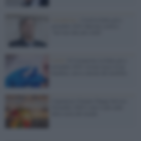
Coronavirus /
Covid in Italia già a
novembre 2019, Burioni scettico:
"Servono dati più solidi"
Covid /
Il Coronavirus in Italia già a
novembre 2019: trovate tracce in un
bambino, aveva sintomi del morbillo
Copernicus Climate Change Service:
Novembre 2020 è stato il più caldo
della storia del mondo