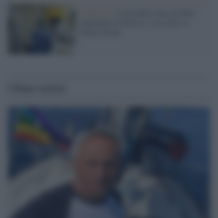
Covid-19 /
A novembre una terribile
impennata di decessi: ecco dove si
muore di più
Ultime notizie