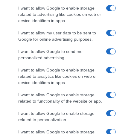
Salute
Globalist
I want to allow Google to enable storage
related to advertising like cookies on web or
Megachip
Globalscience
device identifiers in apps.
GiULia
Globalsport
I want to allow my user data to be sent to
Google for online advertising purposes.
Prima Pagina
I want to allow Google to send me
personalized advertising.
Giornale dello
Chi siamo
I want to allow Google to enable storage
Spettacolo
related to analytics like cookies on web or
Contributors
device identifiers in apps.
Wondernet
Facebook
I want to allow Google to enable storage
Giuliana Sgrena
related to functionality of the website or app.
Twitter
I want to allow Google to enable storage
Google News
related to personalization.
Mastodon
I want to allow Google to enable storage