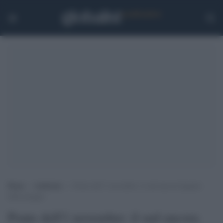
Home
>
Ambiente
>
Ponte dell’1 novembre: il sud ancora bagnato
dalla pioggia
Ponte dell'1 novembre: il sud ancora