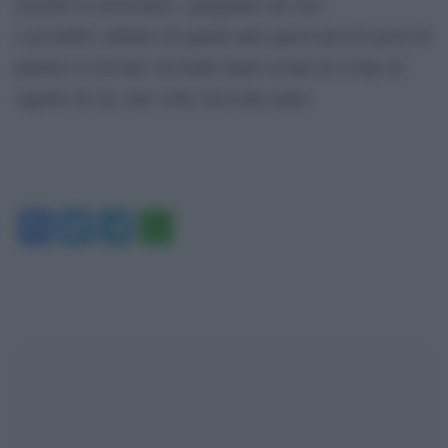
insistito la ricercatrice, spiegando che non
è possibile stabilire da quanti anni questi piccoli pezzi di
plastica si trovano sul fondo degli oceani né il tipo di
oggetto di cui, una volta, facevano parte.
Facebook
Twitter
Telegram
WhatsApp