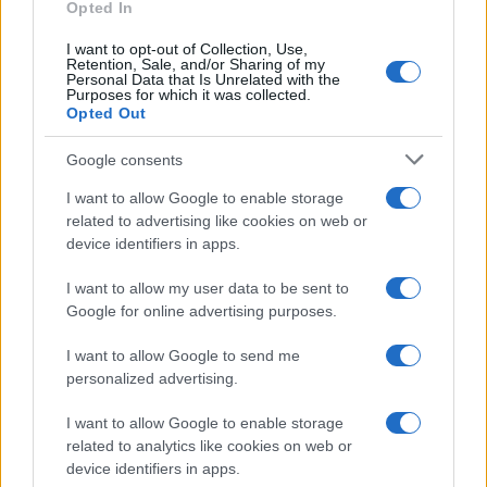
Opted In
I want to opt-out of Collection, Use,
Retention, Sale, and/or Sharing of my
Personal Data that Is Unrelated with the
Purposes for which it was collected.
Opted Out
Syndication
Culture
Google consents
Salute
Globalist
I want to allow Google to enable storage
related to advertising like cookies on web or
Megachip
Globalscience
device identifiers in apps.
GiULia
Globalsport
I want to allow my user data to be sent to
Google for online advertising purposes.
Prima Pagina
I want to allow Google to send me
personalized advertising.
Giornale dello
Chi siamo
I want to allow Google to enable storage
Spettacolo
related to analytics like cookies on web or
Contributors
device identifiers in apps.
Wondernet