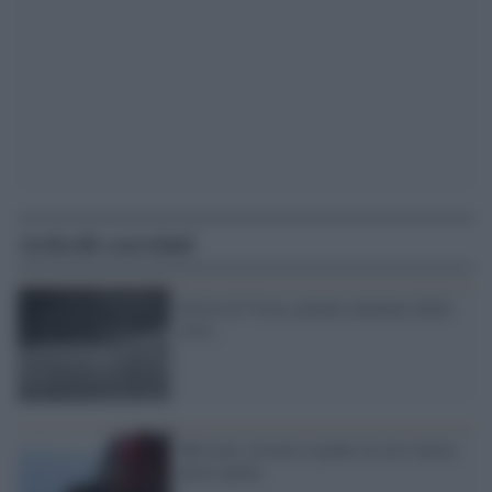
Articoli correlati
Storia di Vesta, pianeta antenato della
terra
Missoni, trovato il punto in cui l'aereo
perse quota