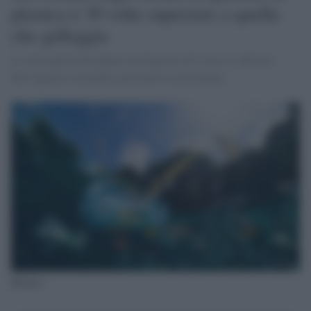
plastica è 30 volte superiore a quella
che galleggia
Le microplastiche hanno un diametro di 5 mm. Lʼallarme
dellʼagenzia scientifica governativa australiana
Plastica