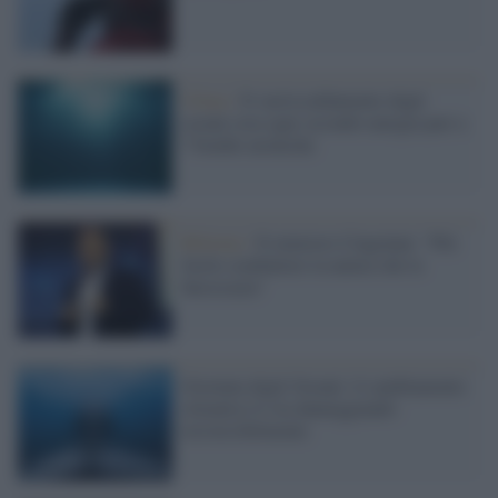
Clima /
Il surriscaldamento degli
oceani crea ogni secondo energia pari a
7 bombe atomiche
Riforme /
Il ministro Cingolani: "Più
facile combattere la natura che la
burocrazia"
Giornata degli Oceani: il cambiamento
climatico li sta danneggiando
irreversibilmente