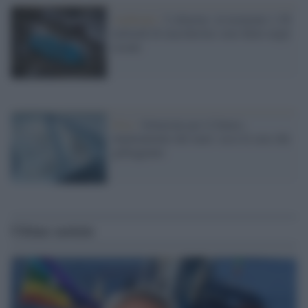
Ambiente /
L'allarme: al momento 1,56
miliardi di mascherine sono finite negli
oceani
Foto /
Soluzioni per il futuro,
innalzamento dei mari: ecco le case che
galleggiano
Ultime notizie