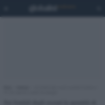
Home
>
Ambiente
>
Sui fondali degli oceani la quantità di plastica è
30 volte superiore a quella che galleggia
Sui fondali degli oceani la quantità di