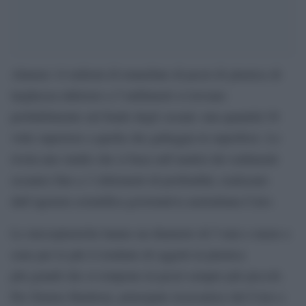
Almeno 14 milioni di tonnellate di pezzi di plastica di
larghezza inferiore a 5 millimetri si trovano
probabilmente sul fondo degli oceani: una quantità 30
volte superiore a quella che galleggia in superficie. Lo
rivela uno studio che si basa sull’analisi dei sedimenti
oceanici fino a 3 chilometri di profondità, realizzato
dall’agenzia scientifica governativa australiana Csiro.
Le microplastiche hanno un diametro di 5 mm o meno e
sono per lo più il risultato di oggetti in plastica
più grandi che si rompono in pezzi sempre più piccoli.
Per Denise Hardesty, principale ricercatrice del Csiro e