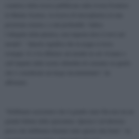
coautrice della ricerca pubblicata sulla rivista Frontiers
in Marine Science, la ricerca di microplastica in una
posizione remota e a tali profondità “indica
l’ubiquità della plastica, non importa dove ti trovi nel
mondo”. “Questo significa che in acqua si trova
ovunque. E ci fa riflettere sul mondo in cui viviamo e
sull’impatto delle nostre abitudini di consumo su quello
che è considerato un luogo incontaminato”, ha
affermato.
“Dobbiamo assicurarci che il grande mare blu non sia un
grande bidone della spazzatura. Questa è un’ulteriore
prova che dobbiamo fermare tutto questo alla fonte”, ha