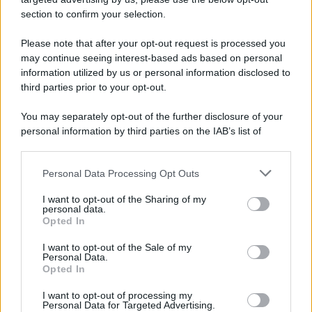
section to confirm your selection.
Pd /
Un partito progressista e di sinistra che si spacca sul
riarmo ha un serio problema
Please note that after your opt-out request is processed you
may continue seeing interest-based ads based on personal
information utilized by us or personal information disclosed to
third parties prior to your opt-out.
Il caso /
Trump ha quasi esaurito l'arsenale Usa, ma il
You may separately opt-out of the further disclosure of your
tycoon smentisce
personal information by third parties on the IAB’s list of
downstream participants.
Personal Data Processing Opt Outs
This information may also be disclosed by us to third parties
La banca /
Caso Mps: i pm milanesi ora vogliono vederci
on the IAB’s List of Downstream Participants that may further
I want to opt-out of the Sharing of my
chiaro sulle “chat” tra un dirigente del Mef e alcuni ministri
disclose it to other third parties.
personal data.
Opted In
Please note that this website/app uses one or more Google
services and may gather and store information including but
I want to opt-out of the Sale of my
Personal Data.
not limited to your visit or usage behaviour. You may click to
Opted In
grant or deny consent to Google and its third-party tags to
use your data for below specified purposes in below Google
I want to opt-out of processing my
consent section.
Personal Data for Targeted Advertising.