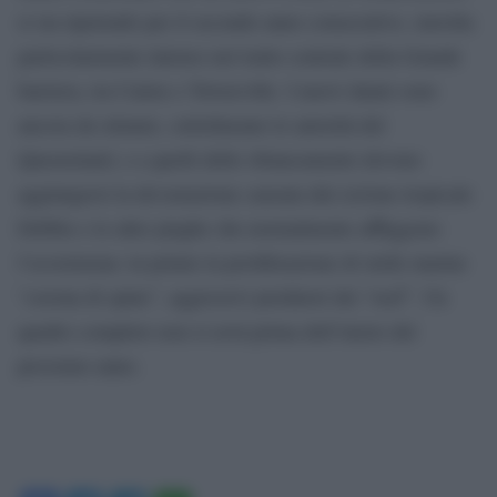
si sta ripetendo per il secondo anno consecutivo, stavolta
particolarmente intenso nel tratto centrale della Grande
barriera, tra Cairns e Townsville. I nuovi danni sono
ancora da stimare, sottolineano le autorità del
Queensland, e a quelli dello sbiancamento devono
aggiungersi la devastazione causata dal ciclone tropicale
Debbie e le altre piaghe che normalmente affliggono
l’ecosistema: in primis la proliferazione di stelle marine
“corona di spine”, aggressivi predatori dei “reef”. Un
quadro completo non si avrà prima dell’inizio del
prossimo anno.