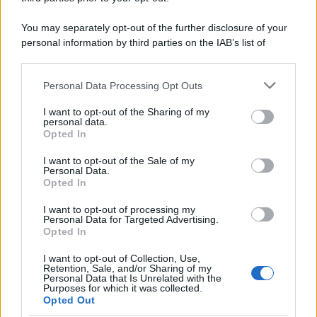
Il ricordo /
Le radici di Francesco Guccini
You may separately opt-out of the further disclosure of your
personal information by third parties on the IAB’s list of
downstream participants.
Personal Data Processing Opt Outs
This information may also be disclosed by us to third parties
L'anniversario /
90 anni di Yves Saint Laurent, tra moda e
on the IAB’s List of Downstream Participants that may further
I want to opt-out of the Sharing of my
scandali
disclose it to other third parties.
personal data.
Opted In
Please note that this website/app uses one or more Google
services and may gather and store information including but
I want to opt-out of the Sale of my
Personal Data.
not limited to your visit or usage behaviour. You may click to
Opted In
grant or deny consent to Google and its third-party tags to
use your data for below specified purposes in below Google
I want to opt-out of processing my
consent section.
Personal Data for Targeted Advertising.
Opted In
I want to opt-out of Collection, Use,
Retention, Sale, and/or Sharing of my
Personal Data that Is Unrelated with the
Purposes for which it was collected.
Opted Out