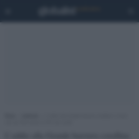
Home
>
Ambiente
>
L’addio alla Grande barriera corallina è vicino:
solo nel 2016 morto il 29% dei coralli
L’addio alla Grande barriera corallina