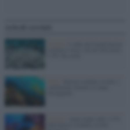
Articoli correlati
Australia /
L’addio alla Grande barriera
corallina è vicino: solo nel 2016 morto
il 29% dei coralli
Studio /
Barriera corallina a rischio: i
cambiamenti climatici la stanno
distruggendo
Australia /
Acque troppo calde: il 35%
della barriera corallina a rischio