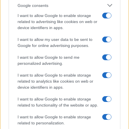
Syndication
Culture
Google consents
Salute
Globalist
I want to allow Google to enable storage
related to advertising like cookies on web or
Megachip
Globalscience
device identifiers in apps.
GiULia
Globalsport
I want to allow my user data to be sent to
Google for online advertising purposes.
Prima Pagina
I want to allow Google to send me
personalized advertising.
Giornale dello
Chi siamo
I want to allow Google to enable storage
Spettacolo
related to analytics like cookies on web or
Contributors
device identifiers in apps.
Wondernet
Facebook
I want to allow Google to enable storage
Giuliana Sgrena
related to functionality of the website or app.
Twitter
I want to allow Google to enable storage
Google News
related to personalization.