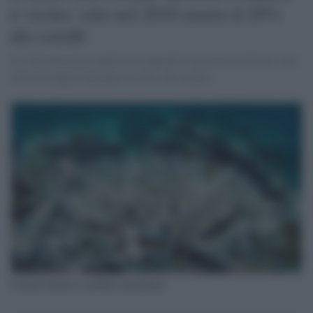
è vicino: solo nel 2016 morto il 29%
dei coralli
Lo sbiancamento rapido sta colpendo soprattutto il Nord: solo
a Port Douglas falcidiato il 70% dei coralli
Grande barriera corallina australiana