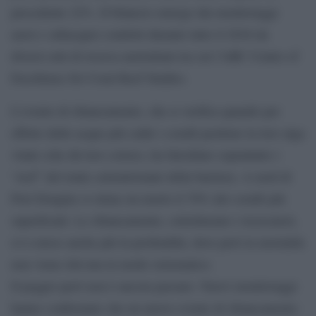
precedente 22%. Il bilancio emerge dai monitoraggi
aerei e subacquei condotti durante tutto il 2016 da
diversi enti di ricerca australiani tra cui l’ARC Centre of
Excellence for Coral Reef Studies.
L’evento di sbiancamento, che si verifica quando per
effetto delle acque più calde i coralli perdono la loro alga
vitale (che dà loro colore), ha falcidiato soprattutto i
“reef” del tratto settentrionale della barriera. A nord di
Port Douglas si stima sia morto il 70% dei coralli più
superficiali. Lo sbiancamento, sottolineano i ricercatori,
si è esteso anche più in profondità, dove però la mortalità
non viene rilevata in modo sistematico.
Il peggio però non è ancora passato. Nuovi monitoraggi
hanno confermato che un nuovo evento di sbiancamento