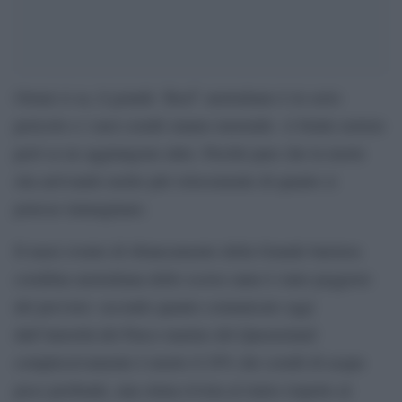
Ormai si sa, il grande ‘Reef’ australiano è in serio
pericolo e i suoi coralli stanno morendo. A brutte notizie
però se ne aggiungono altre. Perché pare che la morte
stia arrivando molto più velocemente di quanto si
potesse immaginare.
Il maxi evento di sbiancamento della Grande barriera
corallina australiana dello scorso anno è stato peggiore
del previsto: secondo quanto comunicato oggi
dall’Autorità del Parco marino del Queensland
complessivamente è morto il 29% dei coralli di acque
poco profonde, una stima rivista al rialzo rispetto al