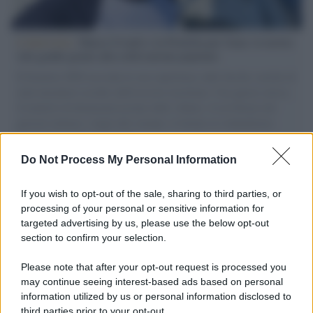
L'intervista /
Marco Croatti e la Flottilla per Gaza: le nostre
vele gonfie grazie alla sollevazione popolare
Il Senatore M5S racconta la sua esperienza sulle barche cariche di
aiuti umanitari assalite dall'esercito israeliano. Una guerra atroce,
il tentativo di disumanizzazione delle vittime, il servilismo del
governo italiano e degli altri europei, il ritorno al colonialismo.
L'importanza dei movimenti.
Do Not Process My Personal Information
Palestina /
Il Board of Peace di Trump assegna il primo
contratto per un rudimentale avamposto militare a Gaza
If you wish to opt-out of the sale, sharing to third parties, or
processing of your personal or sensitive information for
targeted advertising by us, please use the below opt-out
section to confirm your selection.
L'evento /
La Sila diventa un palcoscenico naturale: nasce “A
Farla Amare Comincia Tu – Opera Sila”
Please note that after your opt-out request is processed you
may continue seeing interest-based ads based on personal
information utilized by us or personal information disclosed to
third parties prior to your opt-out.