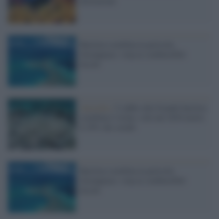
distruzione
Barriera corallina in pericolo,
Greenpeace: stop ai combustibili
fossili
Australia /
L’addio alla Grande barriera
corallina è vicino: solo nel 2016 morto
il 29% dei coralli
Barriera corallina in pericolo,
Greenpeace: stop ai combustibili
fossili