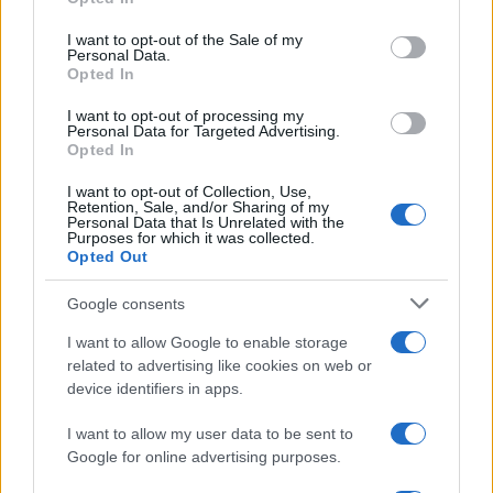
Please note that this website/app uses one or more Google
services and may gather and store information including but
I want to opt-out of the Sale of my
Personal Data.
not limited to your visit or usage behaviour. You may click to
Opted In
grant or deny consent to Google and its third-party tags to
use your data for below specified purposes in below Google
I want to opt-out of processing my
consent section.
Personal Data for Targeted Advertising.
Opted In
I want to opt-out of Collection, Use,
Retention, Sale, and/or Sharing of my
Personal Data that Is Unrelated with the
Purposes for which it was collected.
Opted Out
Syndication
Culture
Google consents
Salute
Globalist
I want to allow Google to enable storage
related to advertising like cookies on web or
Megachip
Globalscience
device identifiers in apps.
GiULia
Globalsport
I want to allow my user data to be sent to
Google for online advertising purposes.
Prima Pagina