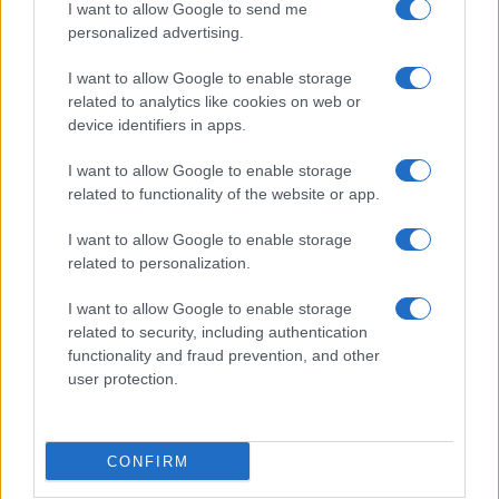
I want to allow Google to send me
personalized advertising.
Giornale dello
Chi siamo
I want to allow Google to enable storage
Spettacolo
related to analytics like cookies on web or
Contributors
device identifiers in apps.
Wondernet
Facebook
I want to allow Google to enable storage
Giuliana Sgrena
related to functionality of the website or app.
Twitter
I want to allow Google to enable storage
Google News
related to personalization.
Mastodon
I want to allow Google to enable storage
related to security, including authentication
Cookie Policy
functionality and fraud prevention, and other
user protection.
Preferenze Privacy
CONFIRM