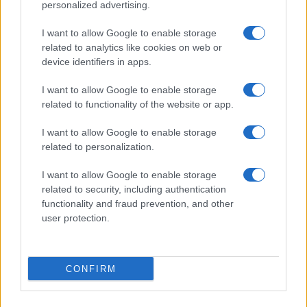
personalized advertising.
Giornale dello
Chi siamo
I want to allow Google to enable storage
Spettacolo
related to analytics like cookies on web or
Contributors
device identifiers in apps.
Wondernet
Facebook
I want to allow Google to enable storage
Giuliana Sgrena
related to functionality of the website or app.
Twitter
I want to allow Google to enable storage
Google News
related to personalization.
Mastodon
I want to allow Google to enable storage
related to security, including authentication
Cookie Policy
functionality and fraud prevention, and other
user protection.
Preferenze Privacy
CONFIRM
©2021 Globalist.it • All right reserved.