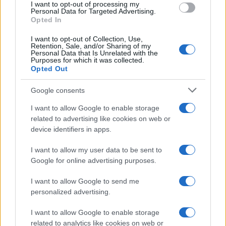
I want to opt-out of processing my
consent section.
Personal Data for Targeted Advertising.
Opted In
I want to opt-out of Collection, Use,
Retention, Sale, and/or Sharing of my
Personal Data that Is Unrelated with the
Purposes for which it was collected.
Opted Out
Syndication
Culture
Google consents
Salute
Globalist
I want to allow Google to enable storage
related to advertising like cookies on web or
Megachip
Globalscience
device identifiers in apps.
GiULia
Globalsport
I want to allow my user data to be sent to
Google for online advertising purposes.
Prima Pagina
I want to allow Google to send me
personalized advertising.
Giornale dello
Chi siamo
I want to allow Google to enable storage
Spettacolo
related to analytics like cookies on web or