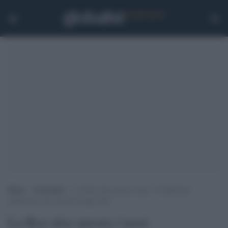
Home
>
Economia
>
La Bce alza ancora i tassi: “L’inflazione
diminuisce ma è ancora troppo alta”
La Bce alza ancora i tassi: