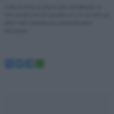
La Bce ha rivisto al rialzo le stime sull’inflazione: al
5,6% nel 2023, al 3,2% nel 2024 e al 2,1% nel 2025, per
effetto «dell’evoluzione più sostenuta dei prezzi
dell’energia».
Facebook
Twitter
Telegram
WhatsApp