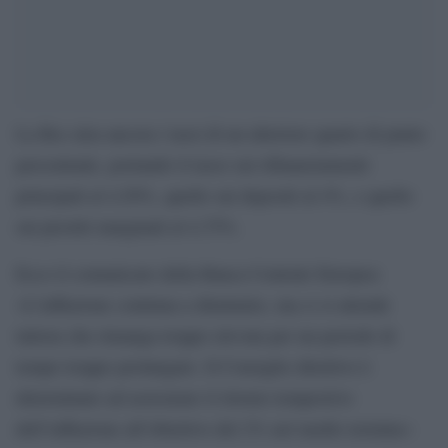
La Bce alza ancora i tassi di un ulteriore quarto di punto
percentuale, portando il tasso sui rifinanziamenti
principali al 4,50%, quello sui depositi al 4%, e quello
sui prestiti marginali al 4,75%.
Ecco il comunicato della Banca Centrale Europea:
«L’inflazione continua a diminuire, ma ci si attende
tuttora che rimanga troppo elevata per un periodo di
tempo troppo prolungato. Il Consiglio direttivo è
determinato ad assicurare il ritorno tempestivo
dell’inflazione all’obiettivo del 2% nel medio termine»