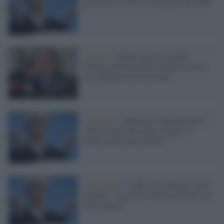
arrivano al 4,25%, il massimo dal 2008
Governo /
Tajani contro Lagarde:
"Deluso dall'ennesimo rialzo dei tassi,
così andiamo in recessione"
Economia /
Inflazione, Lagarde (Bce):
"Nuovo rialzo dei tassi a luglio, il
nostro lavoro non è finito"
Francoforte /
La Bce alza ancora i tassi,
Lagarde: "I governi ritirino gli aiuti sul
caro energia"