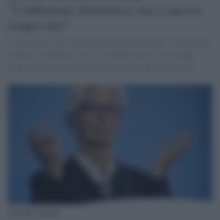
"L'inflazione diminuisce ma è ancora
troppo alta"
La Bce alza i tassi di un ulteriore quarto di punti. "L’inflazione
continua a diminuire, ma ci si attende tuttora che rimanga
troppo elevata per un periodo di tempo troppo prolungato".
Christine Lagarde