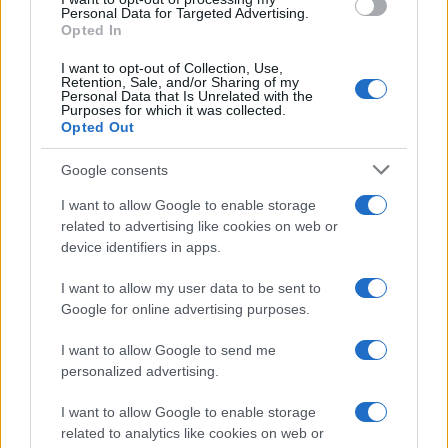
consent section.
Personal Data for Targeted Advertising.
Opted In
I want to opt-out of Collection, Use,
Retention, Sale, and/or Sharing of my
Personal Data that Is Unrelated with the
Purposes for which it was collected.
Opted Out
Syndication
Culture
Google consents
Salute
Globalist
I want to allow Google to enable storage
related to advertising like cookies on web or
Megachip
Globalscience
device identifiers in apps.
GiULia
Globalsport
I want to allow my user data to be sent to
Google for online advertising purposes.
Prima Pagina
I want to allow Google to send me
personalized advertising.
Giornale dello
Chi siamo
I want to allow Google to enable storage
Spettacolo
related to analytics like cookies on web or
Contributors