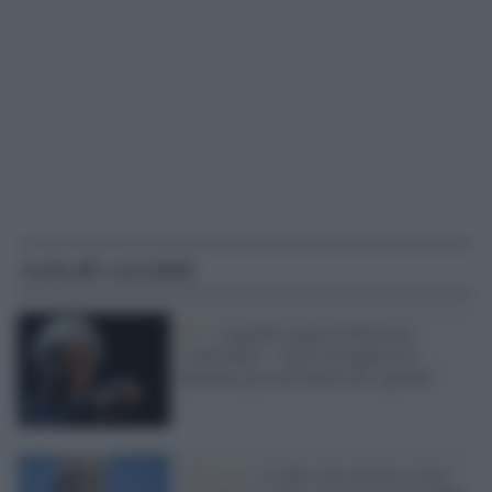
Articoli correlati
Bce /
Lagarde sogna il liberismo
'controllato': "Serve un approccio
kantiano per un'Unione dei capitali"
Inflazione /
La Bce alza ancora i tassi: