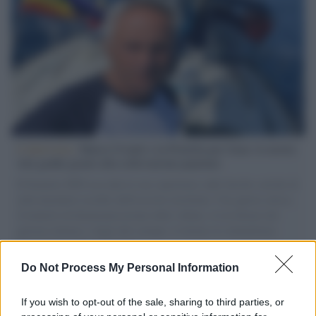
L'intervista /
Marco Croatti e la Flottilla per Gaza: le nostre
vele gonfie grazie alla sollevazione popolare
Il Senatore M5S racconta la sua esperienza sulle barche cariche di
aiuti umanitari assalite dall'esercito israeliano. Una guerra atroce,
il tentativo di disumanizzazione delle vittime, il servilismo del
governo italiano e degli altri europei, il ritorno al colonialismo.
L'importanza dei movimenti.
Do Not Process My Personal Information
Cinema /
James Gray, dopo “I padroni della notte” torna alla
mafia russa con “Paper Tiger”
If you wish to opt-out of the sale, sharing to third parties, or