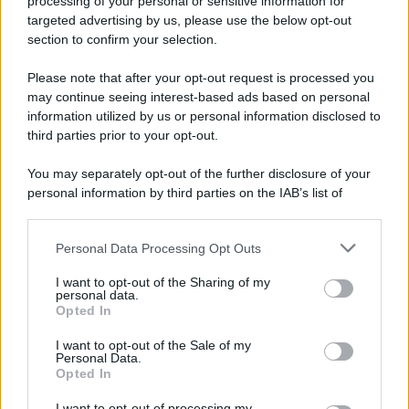
processing of your personal or sensitive information for
targeted advertising by us, please use the below opt-out
section to confirm your selection.
L'evento /
Papa Leone XIV all'Unesco: storica visita a Parigi
il 25 settembre
Please note that after your opt-out request is processed you
may continue seeing interest-based ads based on personal
information utilized by us or personal information disclosed to
third parties prior to your opt-out.
L'inchiesta /
Attentato a Ranucci, arrestato Valter Lavitola:
You may separately opt-out of the further disclosure of your
per la procura è il mandante
personal information by third parties on the IAB’s list of
downstream participants.
Personal Data Processing Opt Outs
This information may also be disclosed by us to third parties
Il ritrovamento /
La moneta che vide l'invasione Cartagine in
on the IAB’s List of Downstream Participants that may further
I want to opt-out of the Sharing of my
Sicilia
disclose it to other third parties.
personal data.
Opted In
Please note that this website/app uses one or more Google
services and may gather and store information including but
I want to opt-out of the Sale of my
Personal Data.
not limited to your visit or usage behaviour. You may click to
Opted In
grant or deny consent to Google and its third-party tags to
use your data for below specified purposes in below Google
I want to opt-out of processing my