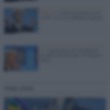
Inflazione /
La Bce alza ancora i tassi:
+0,50%, ecco cosa dobbiamo aspettarci
Ue /
Lagarde boccia la cancellazione
del debito dell'Eurozona: "E' illegale e
inutile"
Ultime notizie