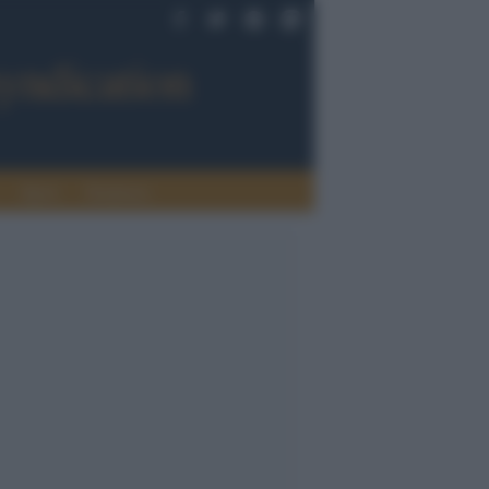
Sport
Tendenze