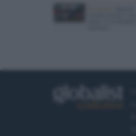
Accoglienza /
Migranti,
corridoi lavorativi e cur
minori: le vie alternativ
securismo
Ch
Co
Fa
Tw