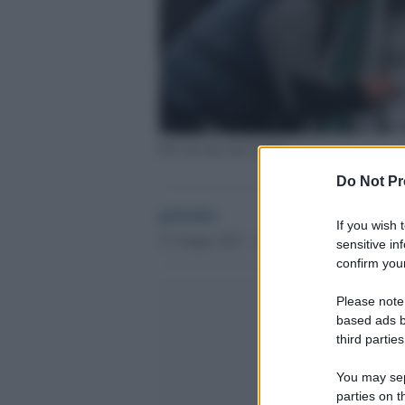
File davanti alla Caritas
Do Not Pr
globalist
If you wish 
27 Giugno 2023 - 12.24
sensitive in
confirm your
Please note
based ads b
third parties
You may sepa
parties on t