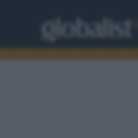
omia
Intelligence
Media
Ambiente
Cultura
Scienza