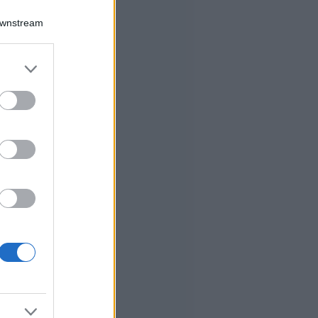
Downstream
er and store
to grant or
ed purposes