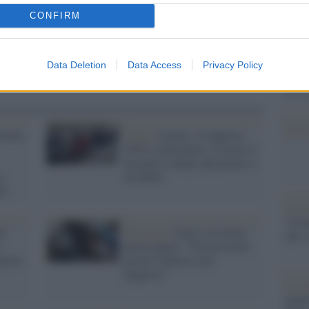
Il Se
barch
CONFIRM
dall'e
tentat
servil
Data Deletion
Data Access
Privacy Policy
europ
dei m
Musi
Italia
I dati /
Caritas, il rapporto
2025 è allarmante: il nostro è
un paese sempre più povero e
e
instabile
li
Il ri
"Cron
ei
Palestina /
Gaza, la Caritas
che s
preoccupata: "Nei prossimi
poveri
giorni l'inferno sarà
peggiore"
Lo st
anche