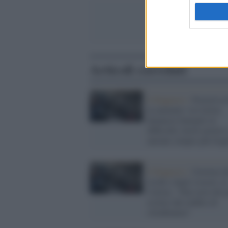
Articoli correlati
Il Rapporto /
Povertà in 
in aumento: la Caritas
denuncia famiglie in
difficoltà, lavoro povero 
anziani sempre più fragi
Il Rapporto /
Governo d
ricchi e degli evasori, la
Caritas: "Due terzi dei 
esclusi dal reddito di
cittadinanza"