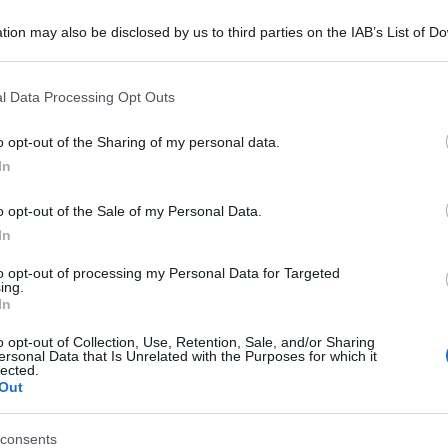
tion may also be disclosed by us to third parties on the IAB’s List of 
 that may further disclose it to other third parties.
 that this website/app uses one or more Google services and may gath
l Data Processing Opt Outs
including but not limited to your visit or usage behaviour. You may click 
 to Google and its third-party tags to use your data for below specifi
o opt-out of the Sharing of my personal data.
ogle consent section.
fa la Caritas dell’Italia nel 2022. L’anno scorso
In
el 12,5% del numero di assistiti rispetto al 2021,
o opt-out of the Sale of my Personal Data.
gran parte alla forte crescita delle persone di
In
hiesa in Italia, a seguito del conflitto scoppiato
to opt-out of processing my Personal Data for Targeted
ing.
febbraio del 2022.
In
anieri di cittadinanza ucraina sostenuti è salito
o opt-out of Collection, Use, Retention, Sale, and/or Sharing
ersonal Data that Is Unrelated with the Purposes for which it
clude `l’effetto guerra´ il trend rispetto al 2021
lected.
Out
onata però ad un + 4,4% (dal 2020 al 2021
consents