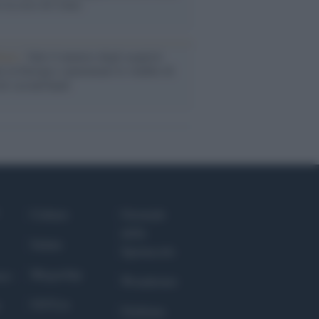
o la crisi di Ceuta
enze /
Sale il numero degli acquisti
e in Europa e aumentano le vendite di
oli second hand
Culture
Giornale
dello
Salute
Spettacolo
Megachip
nce
Wondernet
GiULia
Giuliana