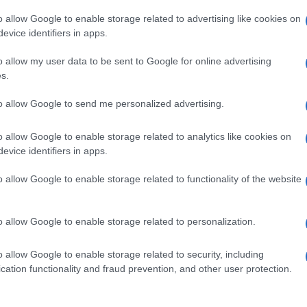
o allow Google to enable storage related to advertising like cookies on
tico sulla povertà in Italia, presentato oggi da
evice identifiers in apps.
persone che e nel corso del 2022 si sono rivolte
o allow my user data to be sent to Google for online advertising
 parrocchiali. Nello specifico le informazioni
s.
te da 2.855 Centri di Ascolto e servizi,
Ulti
to allow Google to send me personalized advertising.
,2% del totale) appartenenti a tutte le 16 regioni
o allow Google to enable storage related to analytics like cookies on
evice identifiers in apps.
o allow Google to enable storage related to functionality of the website
pp
o allow Google to enable storage related to personalization.
o allow Google to enable storage related to security, including
L'int
cation functionality and fraud prevention, and other user protection.
Gaza:
solle