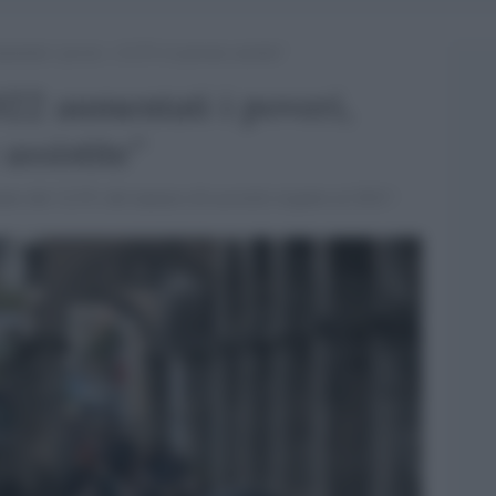
mentati i poveri, +12,5% le persone assistite”
022 aumentati i poveri,
assistite"
nto del 12,5% del numero di assistiti rispetto al 2021".