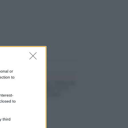
i anche
sonal or
ection to
Povertà /
Caritas, a Roma una
persona su quattro vive in
condizione di 'disagio
nterest-
economico'
closed to
 third