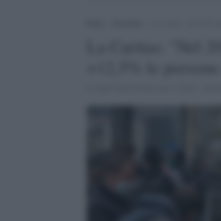
Home
>
Economia
>
La Caritas: “Nel 2022 au
La Caritas: "Nel 2
+12,5% le persone 
Il report della Caritas per il 2022: "Aume