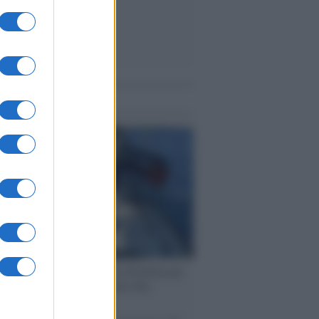
me notizie
ervista /
Marco Croatti e la Flottilla per
 le nostre vele gonfie grazie alla
vazione popolare