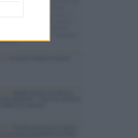
natore M5S racconta la sua esperienza sulle
e cariche di aiuti umanitari assalite
sercito israeliano. Una guerra atroce, il
ivo di disumanizzazione delle vittime, il
ismo del governo italiano e degli altri
ei, il ritorno al colonialismo. L'importanza
ovimenti.
ca /
Al maestro Francesco Guccini
cordo /
Quando Guccini raccontava le
ache epafaniche": l'intervista all'artista
i definiva un 'narratore'
udio /
Disinformazione russa e destra:
 la macchina propagandistica di Putin